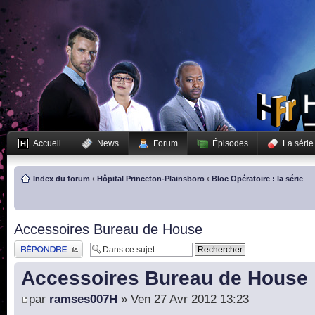
Accueil
News
Forum
Épisodes
La série
Index du forum
‹
Hôpital Princeton-Plainsboro
‹
Bloc Opératoire : la série
Accessoires Bureau de House
Publier une réponse
Accessoires Bureau de House
par
ramses007H
» Ven 27 Avr 2012 13:23