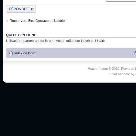
Publier une réponse
Retour vers Bloc Opératoire : la série
QUI EST EN LIGNE
Utilisateurs parcourant ce forum : Aucun utilisateur inscrit et 1 invité
L’
Index du forum
House-fr.com © 2010. Powered
Color scheme by