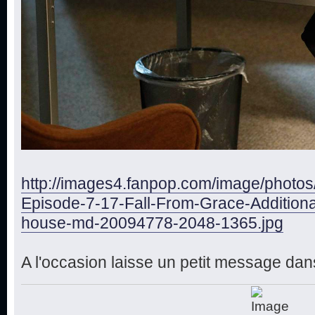
http://images4.fanpop.com/image/photo
Episode-7-17-Fall-From-Grace-Additiona
house-md-20094778-2048-1365.jpg
A l'occasion laisse un petit message dans