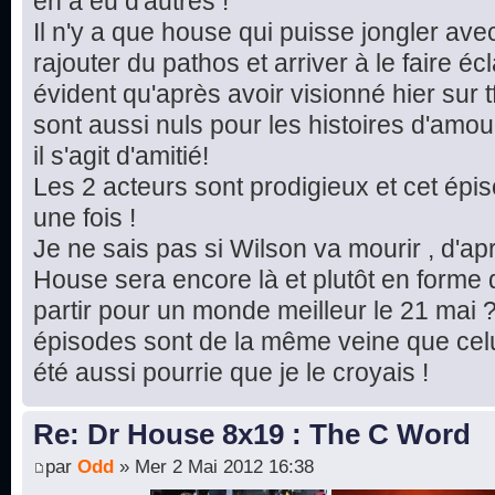
en a eu d'autres !
Il n'y a que house qui puisse jongler av
rajouter du pathos et arriver à le faire écla
évident qu'après avoir visionné hier sur t
sont aussi nuls pour les histoires d'amou
il s'agit d'amitié!
Les 2 acteurs sont prodigieux et cet ép
une fois !
Je ne sais pas si Wilson va mourir , d'ap
House sera encore là et plutôt en forme d
partir pour un monde meilleur le 21 mai ?
épisodes sont de la même veine que celui
été aussi pourrie que je le croyais !
Re: Dr House 8x19 : The C Word
par
Odd
» Mer 2 Mai 2012 16:38