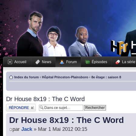
Accueil
News
Forum
Épisodes
La série
Index du forum
‹
Hôpital Princeton-Plainsboro
‹
8e étage : saison 8
Dr House 8x19 : The C Word
Publier une réponse
Dr House 8x19 : The C Word
par
Jack
» Mar 1 Mai 2012 00:15