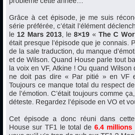
problème cette année…
Grâce à cet épisode, je me suis récon
série préférée, c’était l’élément déclen
le
12 Mars 2013
, le
8×19
«
The C Wor
était presque l’épisode que je connais.
de la sale traduction, du manque d’émo
et de Wilson. Quand House parle tout ba
la voix en VF, Atkine ! Ou quand Wilson di
ne doit pas dire « Par pitié » en VF e
Toujours ce manque total du respect de 
de l’émotion. C’était toujours comme ça, 
déteste. Regardez l’épisode en VO et vo
Cet épisode a donc réuni dans cette
House sur TF1 le total de
6.4 millions