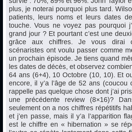
survie : 70%, 89% et 96%. John Taylor est
plus, je noterai pourquoi plus tard. Wils
patients, leurs noms et leurs dates d
touche. Vous ne voyez pas pourquoi j’a
grand jour ? Et pourtant c’est une deu
grâce aux chiffres. Je vous dirai 
scénaristes ont voulu passer comme m
un prochain épisode. Je tiens quand mê
les dates de décès, et observez combien de
64 ans (6+4), 10 Octobre (10, 10). Et oui
encore, il y’a l’âge de 52 ans (coucou 
rappelle pas quelque chose dont j’ai pri
une précédente review (8×16)? Da
seulement on a nos chiffres répétitifs h
et j’en passe, mais il y’a l’apparition fl
est le chiffre en « hibernation » se rép