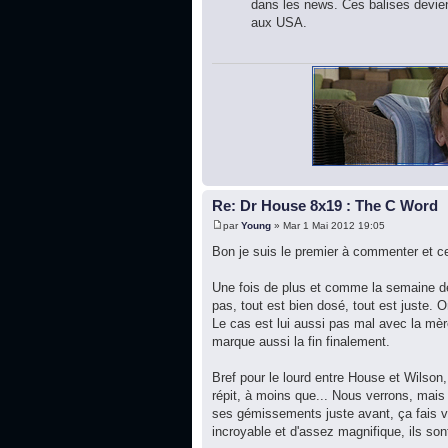
dans les news. Ces balises deviend
aux USA.
Re: Dr House 8x19 : The C Word
par
Young
» Mar 1 Mai 2012 19:05
Bon je suis le premier à commenter et c
Une fois de plus et comme la semaine der
pas, tout est bien dosé, tout est juste.
Le cas est lui aussi pas mal avec la mèr
marque aussi la fin finalement.
Bref pour le lourd entre House et Wilson,
répit, à moins que... Nous verrons, mais 
ses gémissements juste avant, ça fais v
incroyable et d'assez magnifique, ils sont