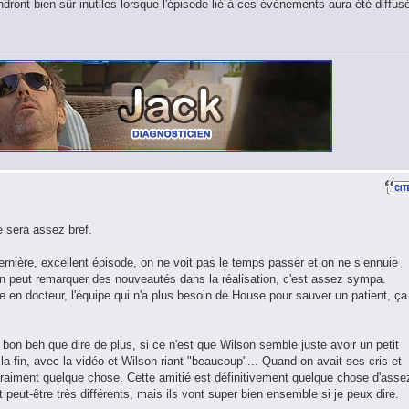
ront bien sûr inutiles lorsque l'épisode lié à ces événements aura été diffus
e sera assez bref.
nière, excellent épisode, on ne voit pas le temps passer et on ne s’ennuie
 On peut remarquer des nouveautés dans la réalisation, c'est assez sympa.
e en docteur, l'équipe qui n'a plus besoin de House pour sauver un patient, ça
 bon beh que dire de plus, si ce n'est que Wilson semble juste avoir un petit
la fin, avec la vidéo et Wilson riant "beaucoup"... Quand on avait ses cris et
raiment quelque chose. Cette amitié est définitivement quelque chose d'asse
 peut-être très différents, mais ils vont super bien ensemble si je peux dire.