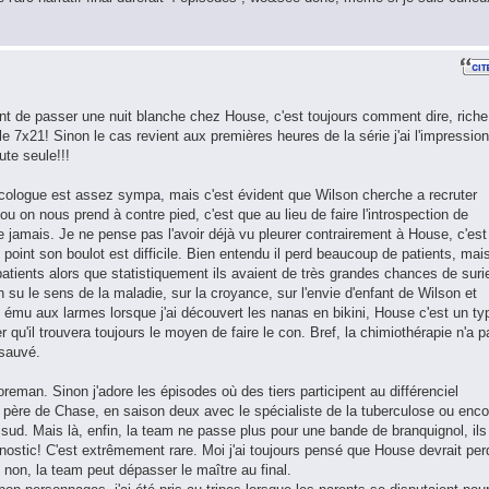
nt de passer une nuit blanche chez House, c'est toujours comment dire, riche
7x21! Sinon le cas revient aux premières heures de la série j'ai l'impression
ute seule!!!
oncologue est assez sympa, mais c'est évident que Wilson cherche a recruter
u on nous prend à contre pied, c'est que au lieu de faire l'introspection de
jamais. Je ne pense pas l'avoir déjà vu pleurer contrairement à House, c'est
point son boulot est difficile. Bien entendu il perd beaucoup de patients, mai
 patients alors que statistiquement ils avaient de très grandes chances de suri
on su le sens de la maladie, sur la croyance, sur l'envie d'enfant de Wilson et
ait ému aux larmes lorsque j'ai découvert les nanas en bikini, House c'est un ty
r qu'il trouvera toujours le moyen de faire le con. Bref, la chimiothérapie n'a p
 sauvé.
reman. Sinon j'adore les épisodes où des tiers participent au différenciel
ère de Chase, en saison deux avec le spécialiste de la tuberculose ou enco
sud. Mais là, enfin, la team ne passe plus pour une bande de branquignol, ils
gnostic! C'est extrêmement rare. Moi j'ai toujours pensé que House devrait per
t non, la team peut dépasser le maître au final.