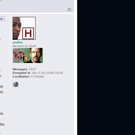
,
andika
Membre du Staff
Messages:
1313
s
Enregistré le:
Ven 3 Oct 2008 18:49
e.
Localisation:
A l'hôpital
pe
as
re
dre