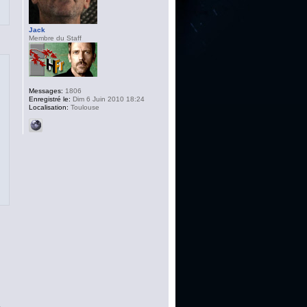
Jack
Membre du Staff
Messages:
1806
Enregistré le:
Dim 6 Juin 2010 18:24
Localisation:
Toulouse