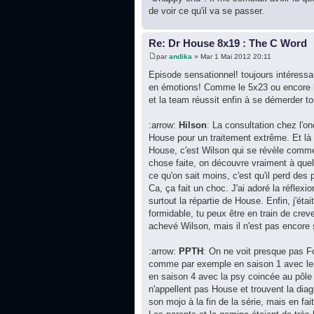
de voir ce qu'il va se passer.
Re: Dr House 8x19 : The C Word
par
andika
» Mar 1 Mai 2012 20:11
Episode sensationnel! toujours intéressa
en émotions! Comme le 5x23 ou encore le 
et la team réussit enfin à se démerder to
:arrow:
Hilson
: La consultation chez l'
House pour un traitement extrême. Et là o
House, c'est Wilson qui se révèle comme 
chose faite, on découvre vraiment à quel 
ce qu'on sait moins, c'est qu'il perd des
Ca, ça fait un choc. J'ai adoré la réflexi
surtout la répartie de House. Enfin, j'ét
formidable, tu peux être en train de creve
achevé Wilson, mais il n'est pas encore
:arrow:
PPTH
: On ne voit presque pas Fo
comme par exemple en saison 1 avec le p
en saison 4 avec la psy coincée au pôle 
n'appellent pas House et trouvent la dia
son mojo à la fin de la série, mais en fai