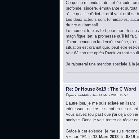
Ce que je retiendrais de cet épisode, c
profonde, sincère, émouvante et surtout
s'il le qualifie d'idiot et qu'il veut qu'il 
Les deux acteurs sont formidables, aucun
du rire au larmes!!
Le moment le plus fort pour moi: House 
magnifique!!)et la promesse qu'il lui fait.
J'aime beaucoup la dernière scène, c'est
situation est dramatique, peut être est-c
Voir Wilson rire après l'avoir vu tant souff
Je rajouterai une mention spéciale à la je
Re: Dr House 8x19 : The C Word
par
soleil444
» Jeu 14 Mars 2013 15:57
L’autre jour, je me suis éclaté en lisant l
intéressant de lire le script en se disan
Vous savez (ou pas) que j’ai déjà donné
analyse. Donc je vais tenter de régler c
Grâce à cet épisode, je me suis réconcil
VF sur
TF1
le
12 Mars 2013
, le
8×19