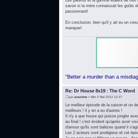
Les parents et la gamine étaient de très 
savoir si la mère connaissait les goûts d
passionnant!
En conclusion, bien qu'il y ait eu un cr
manquer!
"Better a murder than a misdiag
Re: Dr House 8x19 : The C Word
par
anacleto
» Mer 2 Mai 2012 12:37
Le meilleur épisode de la saison et un de
meilleurs ! il y en a eu d'autres !
Il n'y a que house qui puisse jongler avec
au final ! c'est évident qu'après avoir vi
d'amour qu'ils sont balèzes quand il s'agi
Les 2 acteurs sont prodigieux et cet épi