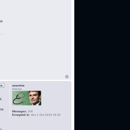
r
me
anacleto
Interne
es
ire
Messages:
104
Enregistré le:
Ven 1 Oct 2010 16:32