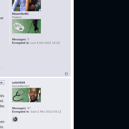
e
Housefan81
Patient
ser
Messages:
3
Enregistré le:
Lun 3 Oct 2011 12:23
soleil444
Surveillant(e)
rès
it.
dre
Messages:
67
Enregistré le:
Sam 2 Fév 2013 03:12
 en
is.