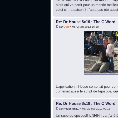
Je ne sais pas si Wilson va mourir , d'a
alors qui va partir pour un monde meille
celui ci , la saison 8 n'aura pas été aussi
Re: Dr House 8x19 : The C Word
par
Odd
» Mer 2 Mai 2012 16:38
L'application inHouse contenait pour ce
contenait aussi le script de l'épisode, 
Re: Dr House 8x19 : The C Word
par
Housefan81
» Mar 22 Mai 2012 00:15
Un superbe épisode!! ENFIN!! car j'ai ét