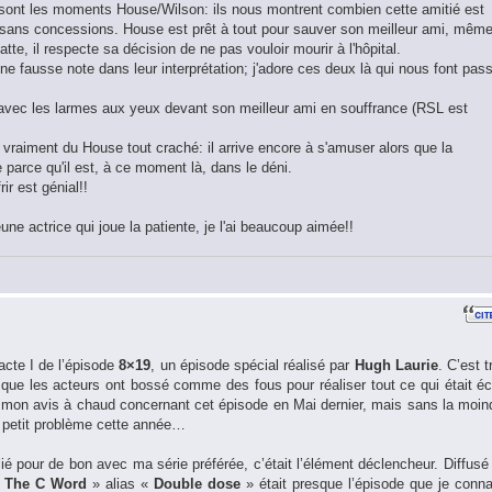
e sont les moments House/Wilson: ils nous montrent combien cette amitié est
 sans concessions. House est prêt à tout pour sauver son meilleur ami, mêm
se batte, il respecte sa décision de ne pas vouloir mourir à l'hôpital.
e fausse note dans leur interprétation; j'adore ces deux là qui nous font pas
avec les larmes aux yeux devant son meilleur ami en souffrance (RSL est
 vraiment du House tout craché: il arrive encore à s'amuser alors que la
e parce qu'il est, à ce moment là, dans le déni.
rir est génial!!
une actrice qui joue la patiente, je l'ai beaucoup aimée!!
’acte I de l’épisode
8×19
, un épisode spécial réalisé par
Hugh Laurie
. C’est t
t que les acteurs ont bossé comme des fous pour réaliser tout ce qui était écr
 mon avis à chaud concernant cet épisode en Mai dernier, mais sans la moin
e petit problème cette année…
ié pour de bon avec ma série préférée, c’était l’élément déclencheur. Diffusé
«
The C Word
» alias «
Double dose
» était presque l’épisode que je conna