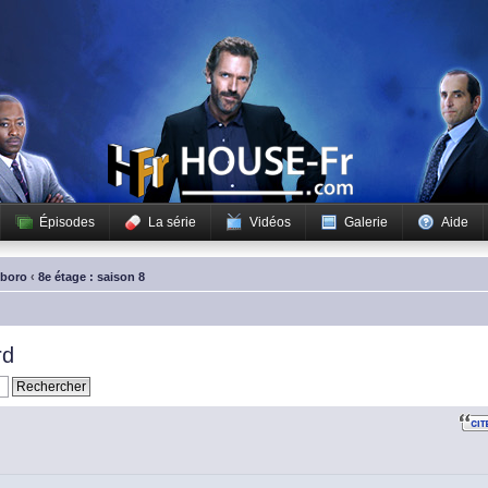
Épisodes
La série
Vidéos
Galerie
Aide
sboro
‹
8e étage : saison 8
rd