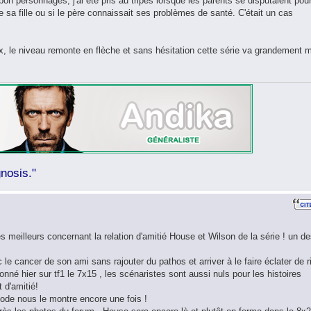
bon personnages, j'ai été pris au tripes lorsque les parents se disputaient pou
e sa fille ou si le père connaissait ses problèmes de santé. C'était un cas
eux, le niveau remonte en flèche et sans hésitation cette série va grandement 
nosis."
s meilleurs concernant la relation d'amitié House et Wilson de la série ! un d
 le cancer de son ami sans rajouter du pathos et arriver à le faire éclater de r
sionné hier sur tf1 le 7x15 , les scénaristes sont aussi nuls pour les histoires
t d'amitié!
sode nous le montre encore une fois !