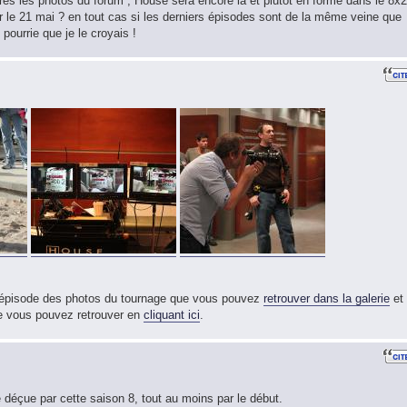
près les photos du forum , House sera encore là et plutôt en forme dans le 8x2
ur le 21 mai ? en tout cas si les derniers épisodes sont de la même veine que
 pourrie que je le croyais !
t épisode des photos du tournage que vous pouvez
retrouver dans la galerie
et
que vous pouvez retrouver en
cliquant ici
.
é déçue par cette saison 8, tout au moins par le début.