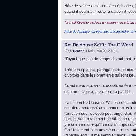
Hâte de voir les trois derniers épisodes, 
quand il souffrait. Toute la saison 8 rep
"Is it still illegal to perform an autopsy on a living
Avec de l'audace, on peut tout entreprendre, on n
Re: Dr House 8x19 : The C Word
par
Reaven
» Mar 1 Mai 2012 19:21
N'ayant que peu de temps devant moi, je 
Très bon épisode, partagé entre un cas mé
divorcés dans les premières saison) peu 
Je présume que tout le monde se fout un
si je ne m'abuse, a été réalisé par H.L.
L'amitié entre House et Wilson est ici adm
des deux protagonistes sonnent plus just
l'émotion que l'épisode peut engendrer. 
sort, et sauf revirement de situation res
y a une semaine qu'il semblait impossible 
était tellement bien amené que j'aurais a
"d'happy end". Il me semblait avoir lu qu