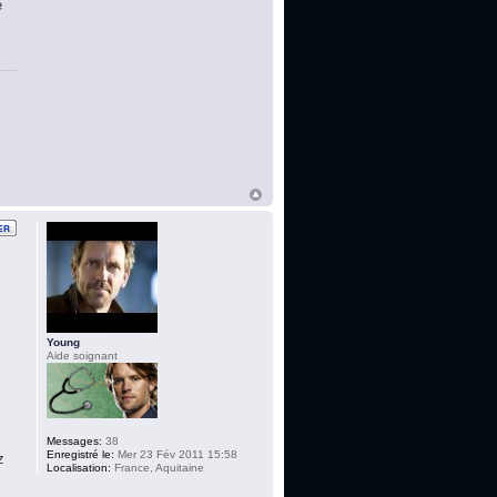
é
Young
Aide soignant
Messages:
38
Enregistré le:
Mer 23 Fév 2011 15:58
z
Localisation:
France, Aquitaine