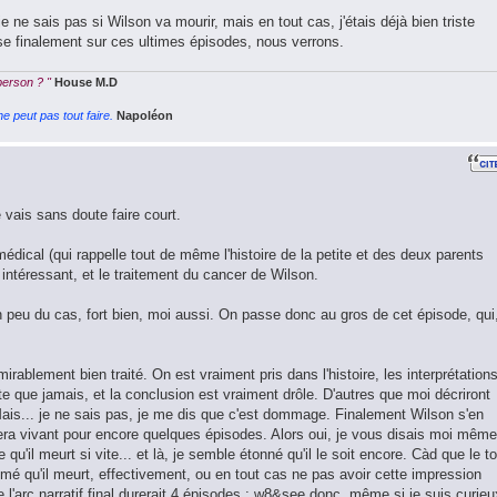
je ne sais pas si Wilson va mourir, mais en tout cas, j'étais déjà bien triste
ose finalement sur ces ultimes épisodes, nous verrons.
 person ? "
House M.D
e peut pas tout faire.
Napoléon
vais sans doute faire court.
dical (qui rappelle tout de même l'histoire de la petite et des deux parents
intéressant, et le traitement du cancer de Wilson.
 peu du cas, fort bien, moi aussi. On passe donc au gros de cet épisode, qui
irablement bien traité. On est vraiment pris dans l'histoire, les interprétation
e que jamais, et la conclusion est vraiment drôle. D'autres que moi décriront
Mais... je ne sais pas, je me dis que c'est dommage. Finalement Wilson s'en
tera vivant pour encore quelques épisodes. Alors oui, je vous disais moi même 
qu'il meurt si vite... et là, je semble étonné qu'il le soit encore. Càd que le to
imé qu'il meurt, effectivement, ou en tout cas ne pas avoir cette impression
e l'arc narratif final durerait 4 épisodes ; w8&see donc, même si je suis curieu