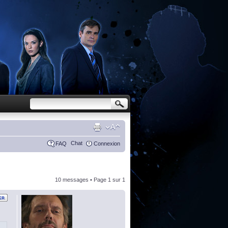
Chat
FAQ
Connexion
10 messages • Page
1
sur
1