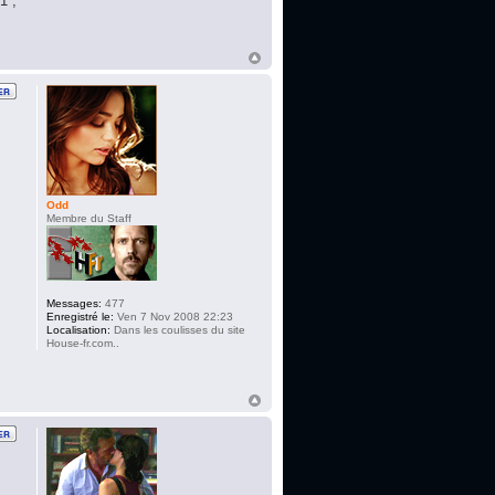
1 ,
Odd
Membre du Staff
Messages:
477
Enregistré le:
Ven 7 Nov 2008 22:23
Localisation:
Dans les coulisses du site
House-fr.com..