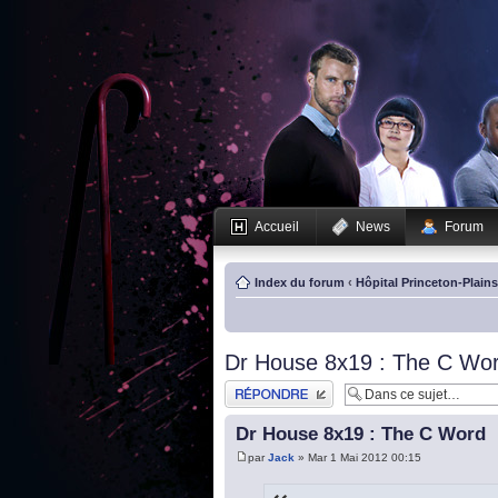
Accueil
News
Forum
Index du forum
‹
Hôpital Princeton-Plain
Dr House 8x19 : The C Wo
Publier une réponse
Dr House 8x19 : The C Word
par
Jack
» Mar 1 Mai 2012 00:15