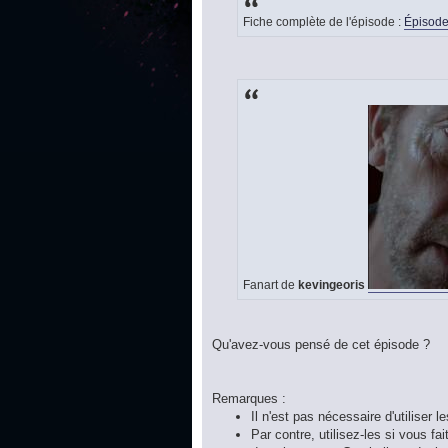
Fiche complète de l'épisode :
Épisode
Fanart de
kevingeoris
Qu'avez-vous pensé de cet épisode ?
Remarques :
Il n'est pas nécessaire d'utiliser l
Par contre, utilisez-les si vous f