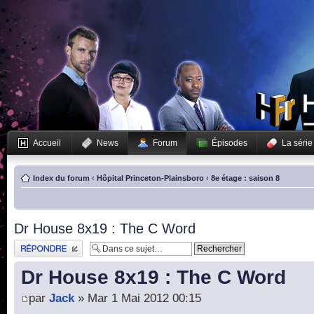
Accueil
News
Forum
Épisodes
La série
Index du forum
‹
Hôpital Princeton-Plainsboro
‹
8e étage : saison 8
Dr House 8x19 : The C Word
Publier une réponse
Dr House 8x19 : The C Word
par
Jack
» Mar 1 Mai 2012 00:15