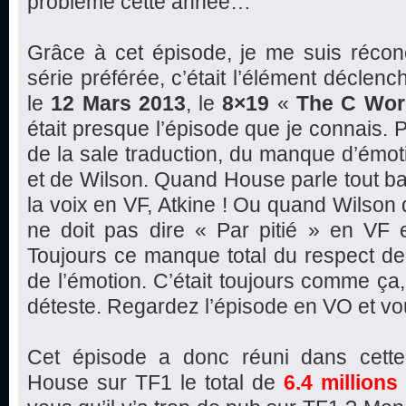
problème cette année…
Grâce à cet épisode, je me suis récon
série préférée, c’était l’élément déclen
le
12 Mars 2013
, le
8×19
«
The C Wor
était presque l’épisode que je connais.
de la sale traduction, du manque d’émo
et de Wilson. Quand House parle tout ba
la voix en VF, Atkine ! Ou quand Wilson di
ne doit pas dire « Par pitié » en VF e
Toujours ce manque total du respect de 
de l’émotion. C’était toujours comme ça, 
déteste. Regardez l’épisode en VO et vo
Cet épisode a donc réuni dans cette
House sur TF1 le total de
6.4 millions