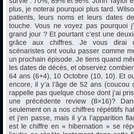
survie : 70%, 89% et 96%. John Taylor est
plus, je noterai pourquoi plus tard. Wils
patients, leurs noms et leurs dates d
touche. Vous ne voyez pas pourquoi j’a
grand jour ? Et pourtant c’est une deu
grâce aux chiffres. Je vous dirai 
scénaristes ont voulu passer comme m
un prochain épisode. Je tiens quand mê
les dates de décès, et observez combien de
64 ans (6+4), 10 Octobre (10, 10). Et oui
encore, il y’a l’âge de 52 ans (coucou 
rappelle pas quelque chose dont j’ai pri
une précédente review (8×16)? Da
seulement on a nos chiffres répétitifs h
et j’en passe, mais il y’a l’apparition fl
est le chiffre en « hibernation » se rép