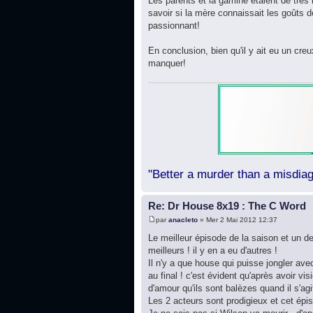
Les parents et la gamine étaient de très 
savoir si la mère connaissait les goûts d
passionnant!
En conclusion, bien qu'il y ait eu un cr
manquer!
"Better a murder than a misdiag
Re: Dr House 8x19 : The C Word
par
anacleto
» Mer 2 Mai 2012 12:37
Le meilleur épisode de la saison et un de
meilleurs ! il y en a eu d'autres !
Il n'y a que house qui puisse jongler avec
au final ! c'est évident qu'après avoir vi
d'amour qu'ils sont balèzes quand il s'agi
Les 2 acteurs sont prodigieux et cet épi