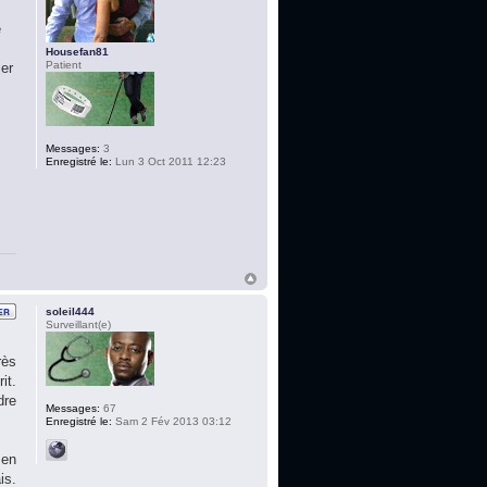
e
Housefan81
Patient
ser
Messages:
3
Enregistré le:
Lun 3 Oct 2011 12:23
soleil444
Surveillant(e)
rès
it.
dre
Messages:
67
Enregistré le:
Sam 2 Fév 2013 03:12
 en
is.