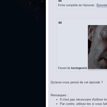
Fiche complète de l'épisode :
Épisode
Fanart de
kevingeoris
Qu'avez-vous pensé de cet épisode ?
Remarques :
Il n'est pas nécessaire d'utiliser l
Par contre, utilisez-les si vous f