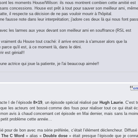
e sont les moments House/Wilson: ils nous montrent combien cette amitié est
 sans concessions. House est prêt à tout pour sauver son meilleur ami, mêm
se batte, il respecte sa décision de ne pas vouloir mourir à l'hôpital.
e fausse note dans leur interprétation; j'adore ces deux là qui nous font pas
avec les larmes aux yeux devant son meilleur ami en souffrance (RSL est
 vraiment du House tout craché: il arrive encore à s'amuser alors que la
e parce qu'il est, à ce moment là, dans le déni.
rir est génial!!
une actrice qui joue la patiente, je l'ai beaucoup aimée!!
’acte I de l’épisode
8×19
, un épisode spécial réalisé par
Hugh Laurie
. C’est t
t que les acteurs ont bossé comme des fous pour réaliser tout ce qui était écr
 mon avis à chaud concernant cet épisode en Mai dernier, mais sans la moin
e petit problème cette année…
ié pour de bon avec ma série préférée, c’était l’élément déclencheur. Diffusé
«
The C Word
» alias «
Double dose
» était presque l’épisode que je conna