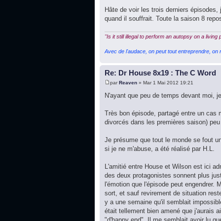
Hâte de voir les trois derniers épisodes, 
quand il souffrait. Toute la saison 8 rep
"Is it still illegal to perform an autopsy on a living
Avec de l'audace, on peut tout entreprendre, on n
Re: Dr House 8x19 : The C Word
par
Reaven
» Mar 1 Mai 2012 19:21
N'ayant que peu de temps devant moi, je 
Très bon épisode, partagé entre un cas mé
divorcés dans les premières saison) peu 
Je présume que tout le monde se fout un
si je ne m'abuse, a été réalisé par H.L.
L'amitié entre House et Wilson est ici adm
des deux protagonistes sonnent plus just
l'émotion que l'épisode peut engendrer. 
sort, et sauf revirement de situation res
y a une semaine qu'il semblait impossible 
était tellement bien amené que j'aurais a
"d'happy end". Il me semblait avoir lu qu