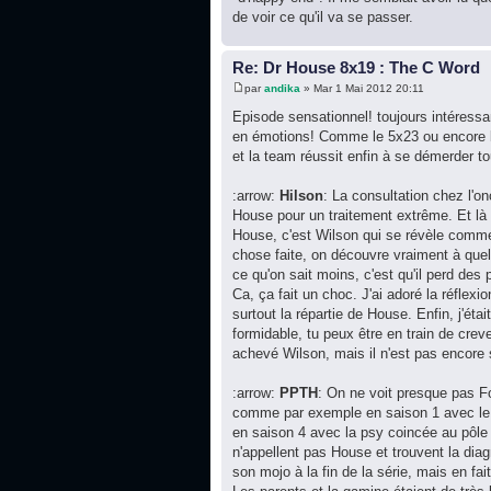
de voir ce qu'il va se passer.
Re: Dr House 8x19 : The C Word
par
andika
» Mar 1 Mai 2012 20:11
Episode sensationnel! toujours intéressa
en émotions! Comme le 5x23 ou encore le 
et la team réussit enfin à se démerder to
:arrow:
Hilson
: La consultation chez l'
House pour un traitement extrême. Et là o
House, c'est Wilson qui se révèle comme 
chose faite, on découvre vraiment à quel 
ce qu'on sait moins, c'est qu'il perd des
Ca, ça fait un choc. J'ai adoré la réflexi
surtout la répartie de House. Enfin, j'ét
formidable, tu peux être en train de creve
achevé Wilson, mais il n'est pas encore
:arrow:
PPTH
: On ne voit presque pas Fo
comme par exemple en saison 1 avec le p
en saison 4 avec la psy coincée au pôle 
n'appellent pas House et trouvent la dia
son mojo à la fin de la série, mais en fai