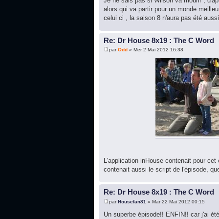
Je ne sais pas si Wilson va mourir , d'a
alors qui va partir pour un monde meille
celui ci , la saison 8 n'aura pas été aussi
Re: Dr House 8x19 : The C Word
par
Odd
» Mer 2 Mai 2012 16:38
L'application inHouse contenait pour ce
contenait aussi le script de l'épisode, 
Re: Dr House 8x19 : The C Word
par
Housefan81
» Mar 22 Mai 2012 00:15
Un superbe épisode!! ENFIN!! car j'ai ét