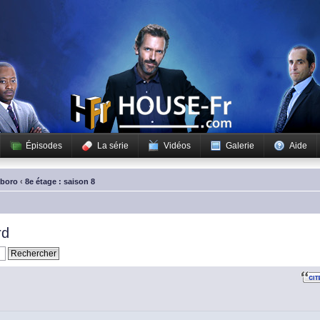
Épisodes
La série
Vidéos
Galerie
Aide
sboro
‹
8e étage : saison 8
rd