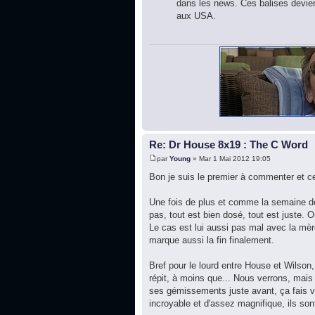
dans les news. Ces balises deviend
aux USA.
Re: Dr House 8x19 : The C Word
par
Young
» Mar 1 Mai 2012 19:05
Bon je suis le premier à commenter et c
Une fois de plus et comme la semaine der
pas, tout est bien dosé, tout est juste.
Le cas est lui aussi pas mal avec la mèr
marque aussi la fin finalement.
Bref pour le lourd entre House et Wilson,
répit, à moins que... Nous verrons, mais 
ses gémissements juste avant, ça fais v
incroyable et d'assez magnifique, ils sont