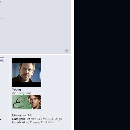
é
Young
Aide soignant
Messages:
38
Enregistré le:
Mer 23 Fév 2011 15:58
z
Localisation:
France, Aquitaine