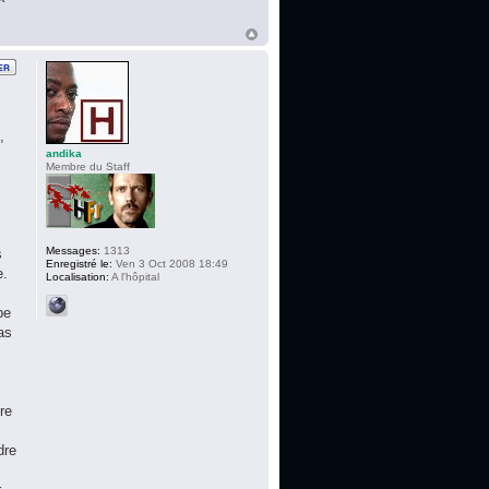
,
andika
Membre du Staff
Messages:
1313
s
Enregistré le:
Ven 3 Oct 2008 18:49
e.
Localisation:
A l'hôpital
pe
as
re
dre