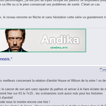
bon personnages, j'ai été pris au tripes lorsque les parents se disputaient pou
e sa fille ou si le père connaissait ses problèmes de santé. C'était un cas
eux, le niveau remonte en flèche et sans hésitation cette série va grandement 
nosis."
s meilleurs concernant la relation d'amitié House et Wilson de la série ! un d
 le cancer de son ami sans rajouter du pathos et arriver à le faire éclater de r
sionné hier sur tf1 le 7x15 , les scénaristes sont aussi nuls pour les histoires
t d'amitié!
sode nous le montre encore une fois !