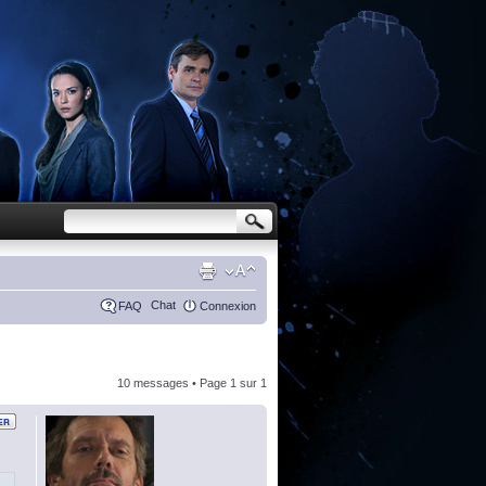
Chat
FAQ
Connexion
10 messages • Page
1
sur
1