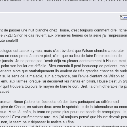
nt de passer une nuit blanche chez House, c'est toujours comment dire, riche
7x21! Sinon le cas revient aux premières heures de la série j'ai l'impression
ute seule!!!
oncologue est assez sympa, mais c'est évident que Wilson cherche a recruter
u on nous prend à contre pied, c'est que au lieu de faire l'introspection de
jamais. Je ne pense pas l'avoir déjà vu pleurer contrairement à House, c'est
point son boulot est difficile. Bien entendu il perd beaucoup de patients, mai
 patients alors que statistiquement ils avaient de très grandes chances de suri
on su le sens de la maladie, sur la croyance, sur l'envie d'enfant de Wilson et
ait ému aux larmes lorsque j'ai découvert les nanas en bikini, House c'est un ty
r qu'il trouvera toujours le moyen de faire le con. Bref, la chimiothérapie n'a p
 sauvé.
reman. Sinon j'adore les épisodes où des tiers participent au différenciel
ère de Chase, en saison deux avec le spécialiste de la tuberculose ou enco
sud. Mais là, enfin, la team ne passe plus pour une bande de branquignol, ils
gnostic! C'est extrêmement rare. Moi j'ai toujours pensé que House devrait per
t non, la team peut dépasser le maître au final.