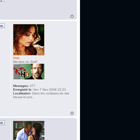
1 ,
Odd
Membre du Staff
Messages:
477
Enregistré le:
Ven 7 Nov 2008 22:23
Localisation:
Dans les coulisses du site
House-fr.com..