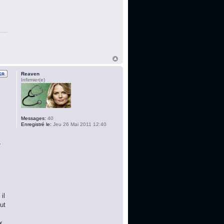
Reaven
Infirmier(e)
Messages:
40
Enregistré le:
Jeu 26 Mai 2011 12:40
,
s
il
ut
x