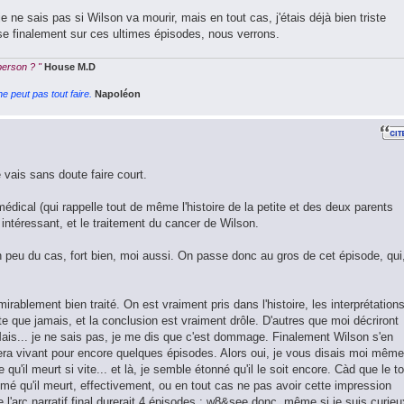
je ne sais pas si Wilson va mourir, mais en tout cas, j'étais déjà bien triste
ose finalement sur ces ultimes épisodes, nous verrons.
 person ? "
House M.D
e peut pas tout faire.
Napoléon
vais sans doute faire court.
dical (qui rappelle tout de même l'histoire de la petite et des deux parents
intéressant, et le traitement du cancer de Wilson.
 peu du cas, fort bien, moi aussi. On passe donc au gros de cet épisode, qui
irablement bien traité. On est vraiment pris dans l'histoire, les interprétation
e que jamais, et la conclusion est vraiment drôle. D'autres que moi décriront
Mais... je ne sais pas, je me dis que c'est dommage. Finalement Wilson s'en
tera vivant pour encore quelques épisodes. Alors oui, je vous disais moi même 
qu'il meurt si vite... et là, je semble étonné qu'il le soit encore. Càd que le to
imé qu'il meurt, effectivement, ou en tout cas ne pas avoir cette impression
e l'arc narratif final durerait 4 épisodes ; w8&see donc, même si je suis curieu