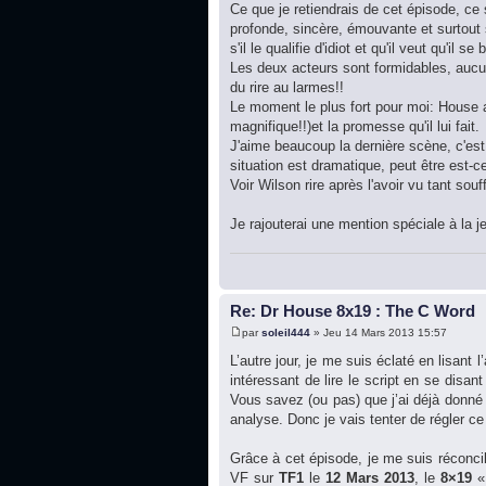
Ce que je retiendrais de cet épisode, c
profonde, sincère, émouvante et surtout
s'il le qualifie d'idiot et qu'il veut qu'il 
Les deux acteurs sont formidables, aucun
du rire au larmes!!
Le moment le plus fort pour moi: House 
magnifique!!)et la promesse qu'il lui fait.
J'aime beaucoup la dernière scène, c'est
situation est dramatique, peut être est-c
Voir Wilson rire après l'avoir vu tant souff
Je rajouterai une mention spéciale à la je
Re: Dr House 8x19 : The C Word
par
soleil444
» Jeu 14 Mars 2013 15:57
L’autre jour, je me suis éclaté en lisant l
intéressant de lire le script en se disan
Vous savez (ou pas) que j’ai déjà donné
analyse. Donc je vais tenter de régler c
Grâce à cet épisode, je me suis réconcil
VF sur
TF1
le
12 Mars 2013
, le
8×19