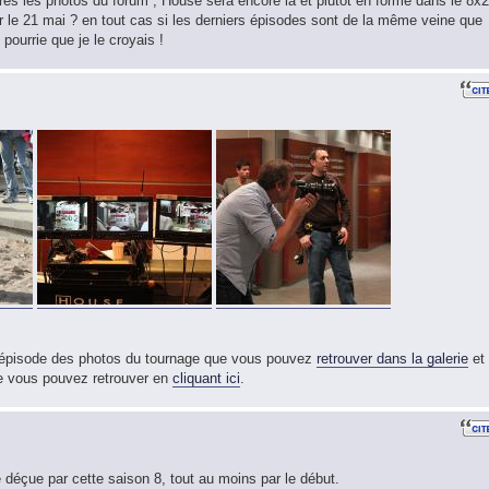
près les photos du forum , House sera encore là et plutôt en forme dans le 8x2
ur le 21 mai ? en tout cas si les derniers épisodes sont de la même veine que
 pourrie que je le croyais !
t épisode des photos du tournage que vous pouvez
retrouver dans la galerie
et
que vous pouvez retrouver en
cliquant ici
.
é déçue par cette saison 8, tout au moins par le début.