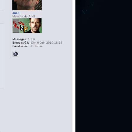
Jack
Membre du Staff
Messages:
1806
Enregistré le:
Dim 6 Juin 2010 18:24
Localisation:
Toulouse