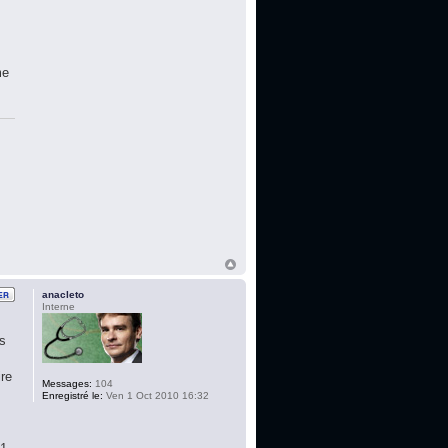
r
me
anacleto
Interne
es
ire
Messages:
104
Enregistré le:
Ven 1 Oct 2010 16:32