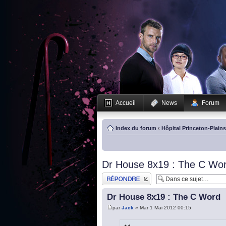
Accueil
News
Forum
Index du forum
‹
Hôpital Princeton-Plain
Dr House 8x19 : The C Wo
Publier une réponse
Dr House 8x19 : The C Word
par
Jack
» Mar 1 Mai 2012 00:15