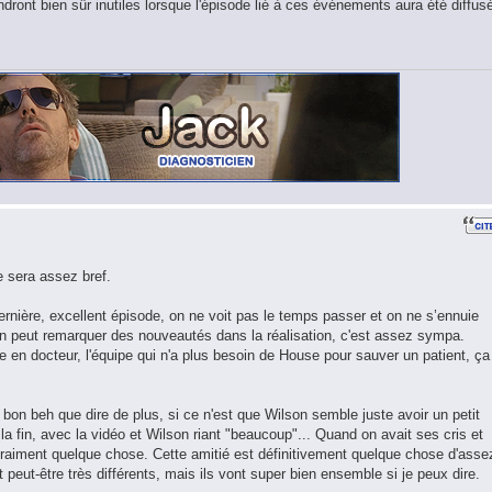
ront bien sûr inutiles lorsque l'épisode lié à ces événements aura été diffus
e sera assez bref.
nière, excellent épisode, on ne voit pas le temps passer et on ne s’ennuie
 On peut remarquer des nouveautés dans la réalisation, c'est assez sympa.
e en docteur, l'équipe qui n'a plus besoin de House pour sauver un patient, ça
 bon beh que dire de plus, si ce n'est que Wilson semble juste avoir un petit
la fin, avec la vidéo et Wilson riant "beaucoup"... Quand on avait ses cris et
raiment quelque chose. Cette amitié est définitivement quelque chose d'asse
 peut-être très différents, mais ils vont super bien ensemble si je peux dire.