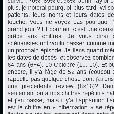
survie : 70%, 89% et 96%. John Taylor est
plus, je noterai pourquoi plus tard. Wils
patients, leurs noms et leurs dates d
touche. Vous ne voyez pas pourquoi j’a
grand jour ? Et pourtant c’est une deu
grâce aux chiffres. Je vous dirai 
scénaristes ont voulu passer comme m
un prochain épisode. Je tiens quand mê
les dates de décès, et observez combien de
64 ans (6+4), 10 Octobre (10, 10). Et oui
encore, il y’a l’âge de 52 ans (coucou 
rappelle pas quelque chose dont j’ai pri
une précédente review (8×16)? Da
seulement on a nos chiffres répétitifs h
et j’en passe, mais il y’a l’apparition fl
est le chiffre en « hibernation » se rép