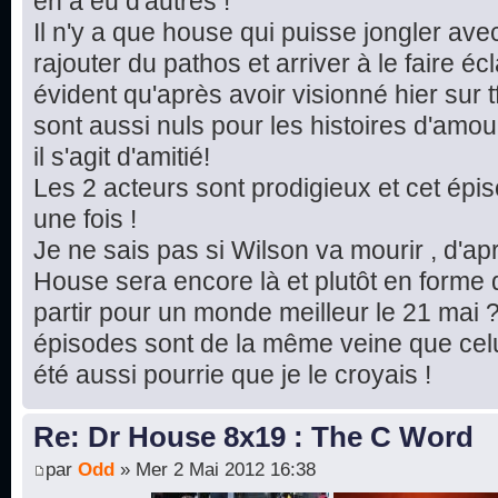
en a eu d'autres !
Il n'y a que house qui puisse jongler av
rajouter du pathos et arriver à le faire écla
évident qu'après avoir visionné hier sur t
sont aussi nuls pour les histoires d'amou
il s'agit d'amitié!
Les 2 acteurs sont prodigieux et cet ép
une fois !
Je ne sais pas si Wilson va mourir , d'ap
House sera encore là et plutôt en forme d
partir pour un monde meilleur le 21 mai ?
épisodes sont de la même veine que celui
été aussi pourrie que je le croyais !
Re: Dr House 8x19 : The C Word
par
Odd
» Mer 2 Mai 2012 16:38