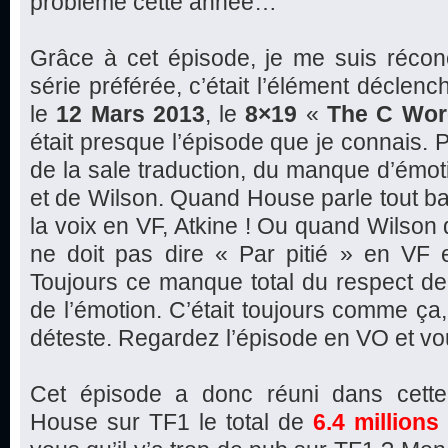
problème cette année…
Grâce à cet épisode, je me suis récon
série préférée, c’était l’élément déclen
le
12 Mars 2013
, le
8×19
«
The C Wor
était presque l’épisode que je connais.
de la sale traduction, du manque d’émo
et de Wilson. Quand House parle tout ba
la voix en VF, Atkine ! Ou quand Wilson di
ne doit pas dire « Par pitié » en VF e
Toujours ce manque total du respect de 
de l’émotion. C’était toujours comme ça, 
déteste. Regardez l’épisode en VO et vo
Cet épisode a donc réuni dans cette
House sur TF1 le total de
6.4 millions