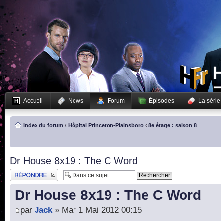
Accueil
News
Forum
Épisodes
La série
Index du forum
‹
Hôpital Princeton-Plainsboro
‹
8e étage : saison 8
Dr House 8x19 : The C Word
Publier une réponse
Dr House 8x19 : The C Word
par
Jack
» Mar 1 Mai 2012 00:15