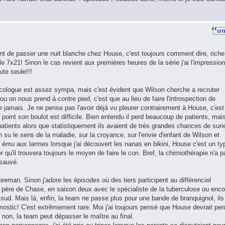
nt de passer une nuit blanche chez House, c'est toujours comment dire, riche
7x21! Sinon le cas revient aux premières heures de la série j'ai l'impression
ute seule!!!
oncologue est assez sympa, mais c'est évident que Wilson cherche a recruter
u on nous prend à contre pied, c'est que au lieu de faire l'introspection de
jamais. Je ne pense pas l'avoir déjà vu pleurer contrairement à House, c'est
point son boulot est difficile. Bien entendu il perd beaucoup de patients, mai
 patients alors que statistiquement ils avaient de très grandes chances de suri
on su le sens de la maladie, sur la croyance, sur l'envie d'enfant de Wilson et
ait ému aux larmes lorsque j'ai découvert les nanas en bikini, House c'est un ty
r qu'il trouvera toujours le moyen de faire le con. Bref, la chimiothérapie n'a p
 sauvé.
reman. Sinon j'adore les épisodes où des tiers participent au différenciel
ère de Chase, en saison deux avec le spécialiste de la tuberculose ou enco
sud. Mais là, enfin, la team ne passe plus pour une bande de branquignol, ils
gnostic! C'est extrêmement rare. Moi j'ai toujours pensé que House devrait per
t non, la team peut dépasser le maître au final.