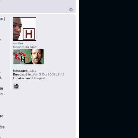
,
andika
Membre du Staff
Messages:
1313
s
Enregistré le:
Ven 3 Oct 2008 18:49
e.
Localisation:
A l'hôpital
pe
as
re
dre