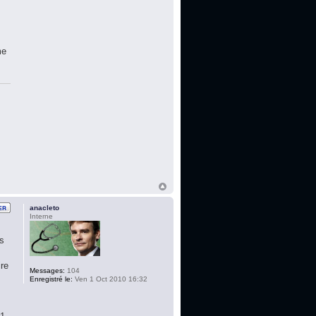
r
me
anacleto
Interne
es
ire
Messages:
104
Enregistré le:
Ven 1 Oct 2010 16:32