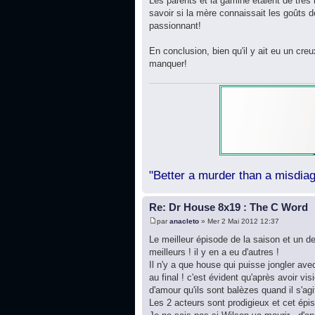
Les parents et la gamine étaient de très 
savoir si la mère connaissait les goûts d
passionnant!
En conclusion, bien qu'il y ait eu un cr
manquer!
"Better a murder than a misdiag
Re: Dr House 8x19 : The C Word
par
anacleto
» Mer 2 Mai 2012 12:37
Le meilleur épisode de la saison et un de
meilleurs ! il y en a eu d'autres !
Il n'y a que house qui puisse jongler avec
au final ! c'est évident qu'après avoir vi
d'amour qu'ils sont balèzes quand il s'agi
Les 2 acteurs sont prodigieux et cet épi