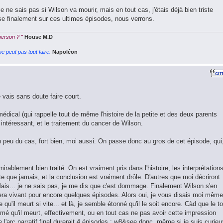
je ne sais pas si Wilson va mourir, mais en tout cas, j'étais déjà bien triste
ose finalement sur ces ultimes épisodes, nous verrons.
 person ? "
House M.D
e peut pas tout faire.
Napoléon
vais sans doute faire court.
dical (qui rappelle tout de même l'histoire de la petite et des deux parents
intéressant, et le traitement du cancer de Wilson.
 peu du cas, fort bien, moi aussi. On passe donc au gros de cet épisode, qui
irablement bien traité. On est vraiment pris dans l'histoire, les interprétation
e que jamais, et la conclusion est vraiment drôle. D'autres que moi décriront
Mais... je ne sais pas, je me dis que c'est dommage. Finalement Wilson s'en
tera vivant pour encore quelques épisodes. Alors oui, je vous disais moi même 
qu'il meurt si vite... et là, je semble étonné qu'il le soit encore. Càd que le to
imé qu'il meurt, effectivement, ou en tout cas ne pas avoir cette impression
e l'arc narratif final durerait 4 épisodes ; w8&see donc, même si je suis curieu