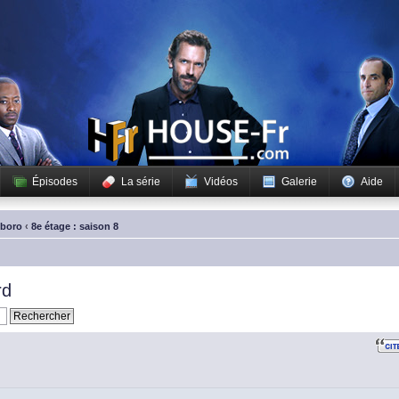
Épisodes
La série
Vidéos
Galerie
Aide
sboro
‹
8e étage : saison 8
rd