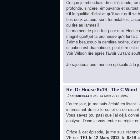
Ce que je retiendrais de cet épisode, c
profonde, sincère, émouvante et surtout
s'il le qualifie d'idiot et qu'il veut qu'il 
Les deux acteurs sont formidables, aucun
du rire au larmes!!
Le moment le plus fort pour moi: House 
magnifique!!)et la promesse qu'il lui fait.
J'aime beaucoup la dernière scène, c'est
situation est dramatique, peut être est-c
Voir Wilson rire après l'avoir vu tant souff
Je rajouterai une mention spéciale à la je
Re: Dr House 8x19 : The C Word
par
soleil444
» Jeu 14 Mars 2013 15:57
L’autre jour, je me suis éclaté en lisant l
intéressant de lire le script en se disan
Vous savez (ou pas) que j’ai déjà donné
analyse. Donc je vais tenter de régler c
Grâce à cet épisode, je me suis réconcil
VF sur
TF1
le
12 Mars 2013
, le
8×19