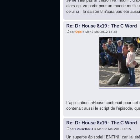
Je ne sais pas si Wilson va mourir , d'a
alors qui va partir pour un monde meille
celui ci , la saison 8 n'aura pas été aussi
Re: Dr House 8x19 : The C Word
par
Odd
» Mer 2 Mai 2012 16:38
L'application inHouse contenait pour ce
contenait aussi le script de l'épisode, 
Re: Dr House 8x19 : The C Word
par
Housefan81
» Mar 22 Mai 2012 00:15
Un superbe épisode!! ENFIN!! car j'ai ét