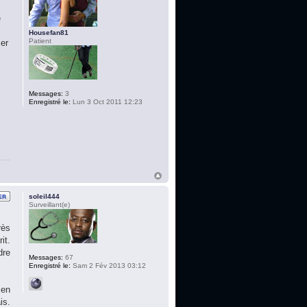
e
Housefan81
Patient
ser
Messages:
3
Enregistré le:
Lun 3 Oct 2011 12:23
soleil444
Surveillant(e)
rès
it.
dre
Messages:
67
Enregistré le:
Sam 2 Fév 2013 03:12
 en
is.