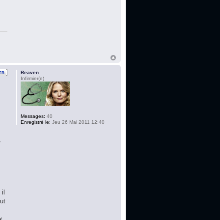
Reaven
Infirmier(e)
Messages:
40
Enregistré le:
Jeu 26 Mai 2011 12:40
,
s
il
ut
x