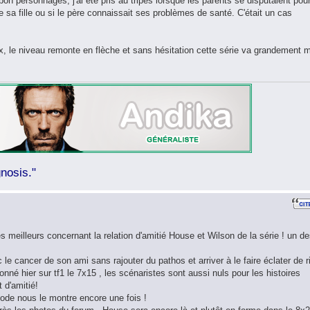
bon personnages, j'ai été pris au tripes lorsque les parents se disputaient pou
e sa fille ou si le père connaissait ses problèmes de santé. C'était un cas
eux, le niveau remonte en flèche et sans hésitation cette série va grandement 
nosis."
s meilleurs concernant la relation d'amitié House et Wilson de la série ! un d
 le cancer de son ami sans rajouter du pathos et arriver à le faire éclater de r
sionné hier sur tf1 le 7x15 , les scénaristes sont aussi nuls pour les histoires
t d'amitié!
sode nous le montre encore une fois !