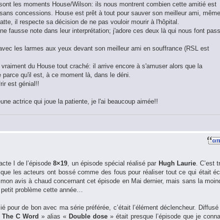
e sont les moments House/Wilson: ils nous montrent combien cette amitié est
 sans concessions. House est prêt à tout pour sauver son meilleur ami, mêm
se batte, il respecte sa décision de ne pas vouloir mourir à l'hôpital.
e fausse note dans leur interprétation; j'adore ces deux là qui nous font pas
avec les larmes aux yeux devant son meilleur ami en souffrance (RSL est
 vraiment du House tout craché: il arrive encore à s'amuser alors que la
e parce qu'il est, à ce moment là, dans le déni.
rir est génial!!
une actrice qui joue la patiente, je l'ai beaucoup aimée!!
’acte I de l’épisode
8×19
, un épisode spécial réalisé par
Hugh Laurie
. C’est t
t que les acteurs ont bossé comme des fous pour réaliser tout ce qui était écr
 mon avis à chaud concernant cet épisode en Mai dernier, mais sans la moin
e petit problème cette année…
ié pour de bon avec ma série préférée, c’était l’élément déclencheur. Diffusé
«
The C Word
» alias «
Double dose
» était presque l’épisode que je conna