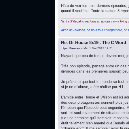
Hâte de voir les trois derniers épisodes, 
quand il souffrait. Toute la saison 8 rep
"Is it still illegal to perform an autopsy on a living
Avec de l'audace, on peut tout entreprendre, on n
Re: Dr House 8x19 : The C Word
par
Reaven
» Mar 1 Mai 2012 19:21
N'ayant que peu de temps devant moi, je 
Très bon épisode, partagé entre un cas mé
divorcés dans les premières saison) peu 
Je présume que tout le monde se fout un
si je ne m'abuse, a été réalisé par H.L.
L'amitié entre House et Wilson est ici adm
des deux protagonistes sonnent plus just
l'émotion que l'épisode peut engendrer. 
sort, et sauf revirement de situation res
y a une semaine qu'il semblait impossible 
était tellement bien amené que j'aurais a
"d'happy end". Il me semblait avoir lu qu