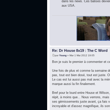
dans les news. Ces balises deviend
aux USA.
Re: Dr House 8x19 : The C Word
par
Young
» Mar 1 Mai 2012 19:05
Bon je suis le premier à commenter et c
Une fois de plus et comme la semaine der
pas, tout est bien dosé, tout est juste.
Le cas est lui aussi pas mal avec la mèr
marque aussi la fin finalement.
Bref pour le lourd entre House et Wilson,
répit, à moins que... Nous verrons, mais 
ses gémissements juste avant, ça fais v
incroyable et d'assez magnifique, ils sont