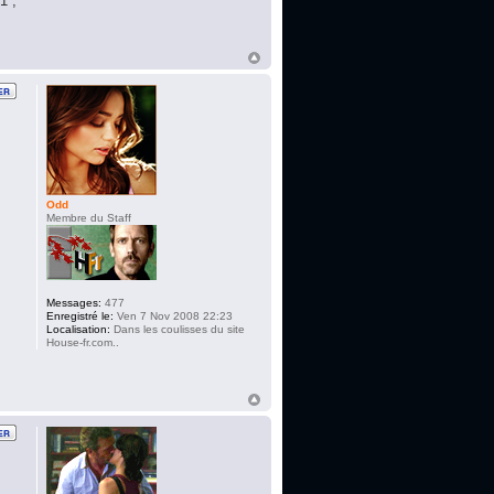
1 ,
Odd
Membre du Staff
Messages:
477
Enregistré le:
Ven 7 Nov 2008 22:23
Localisation:
Dans les coulisses du site
House-fr.com..