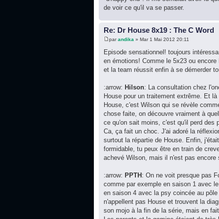
de voir ce qu'il va se passer.
Re: Dr House 8x19 : The C Word
par
andika
» Mar 1 Mai 2012 20:11
Episode sensationnel! toujours intéressa
en émotions! Comme le 5x23 ou encore le 
et la team réussit enfin à se démerder to
:arrow:
Hilson
: La consultation chez l'
House pour un traitement extrême. Et là o
House, c'est Wilson qui se révèle comme 
chose faite, on découvre vraiment à quel 
ce qu'on sait moins, c'est qu'il perd des
Ca, ça fait un choc. J'ai adoré la réflexi
surtout la répartie de House. Enfin, j'ét
formidable, tu peux être en train de creve
achevé Wilson, mais il n'est pas encore
:arrow:
PPTH
: On ne voit presque pas Fo
comme par exemple en saison 1 avec le p
en saison 4 avec la psy coincée au pôle 
n'appellent pas House et trouvent la dia
son mojo à la fin de la série, mais en fai