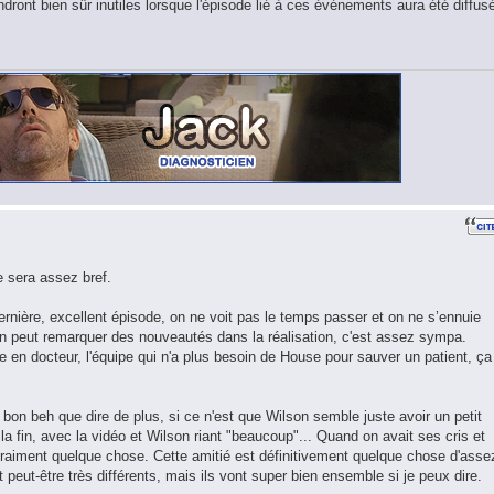
ront bien sûr inutiles lorsque l'épisode lié à ces événements aura été diffus
e sera assez bref.
nière, excellent épisode, on ne voit pas le temps passer et on ne s’ennuie
 On peut remarquer des nouveautés dans la réalisation, c'est assez sympa.
e en docteur, l'équipe qui n'a plus besoin de House pour sauver un patient, ça
 bon beh que dire de plus, si ce n'est que Wilson semble juste avoir un petit
la fin, avec la vidéo et Wilson riant "beaucoup"... Quand on avait ses cris et
raiment quelque chose. Cette amitié est définitivement quelque chose d'asse
 peut-être très différents, mais ils vont super bien ensemble si je peux dire.