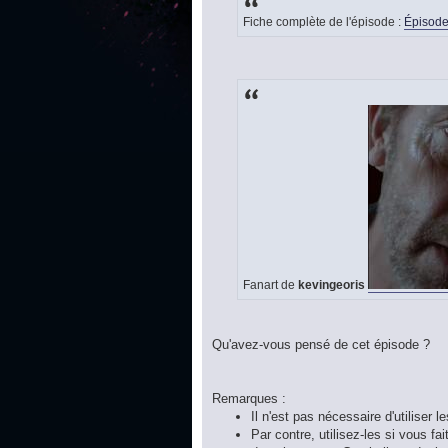
Fiche complète de l'épisode :
Épisode
Fanart de
kevingeoris
Qu'avez-vous pensé de cet épisode ?
Remarques :
Il n'est pas nécessaire d'utiliser l
Par contre, utilisez-les si vous f