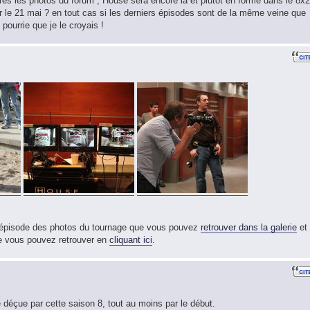
près les photos du forum , House sera encore là et plutôt en forme dans le 8x2
ur le 21 mai ? en tout cas si les derniers épisodes sont de la même veine que
 pourrie que je le croyais !
t épisode des photos du tournage que vous pouvez
retrouver dans la galerie
et
que vous pouvez retrouver en
cliquant ici
.
é déçue par cette saison 8, tout au moins par le début.