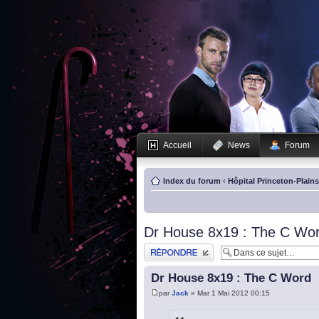
Accueil
News
Forum
Index du forum
‹
Hôpital Princeton-Plain
Dr House 8x19 : The C Wo
Publier une réponse
Dr House 8x19 : The C Word
par
Jack
» Mar 1 Mai 2012 00:15