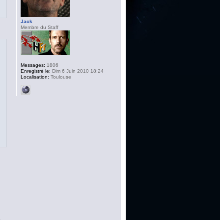
Jack
Membre du Staff
Messages:
1806
Enregistré le:
Dim 6 Juin 2010 18:24
Localisation:
Toulouse