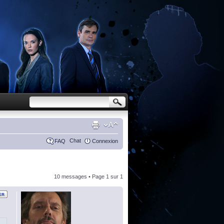
Chat
FAQ
Connexion
10 messages • Page
1
sur
1