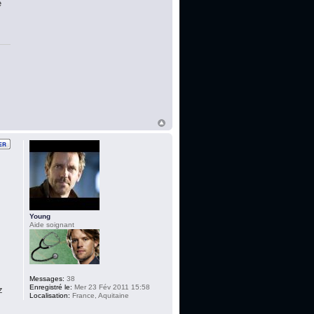
é
Young
Aide soignant
Messages:
38
Enregistré le:
Mer 23 Fév 2011 15:58
z
Localisation:
France, Aquitaine