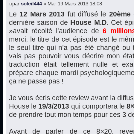
par
soleil444
» Mar 19 Mars 2013 18:08
Le
12 Mars 2013
fut diffusé le
20ème 
dernière saison de
House M.D
. Cet é
»avait récolté l’audience de
6 million
merci, le titre de cet épisode est le mêm
le seul titre qui n’a pas été changé ou 
vais pas pouvoir vous décrire mon état
traduction était tellement nulle et ex
prépare chaque mardi psychologiquemen
ça ne passe pas !
Je vous écris cette review avant la diffu
House le
19/3/2013
qui comportera le
8
de prendre tout mon temps pour ces 3 d
Avant de parler de ce 8×20, reve