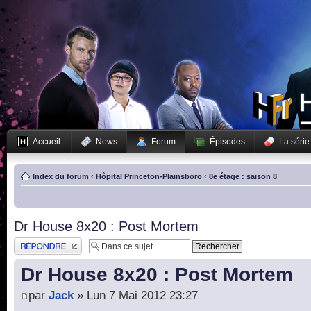
Accueil
News
Forum
Épisodes
La série
Index du forum
‹
Hôpital Princeton-Plainsboro
‹
8e étage : saison 8
Dr House 8x20 : Post Mortem
Publier une réponse
Dr House 8x20 : Post Mortem
par
Jack
» Lun 7 Mai 2012 23:27