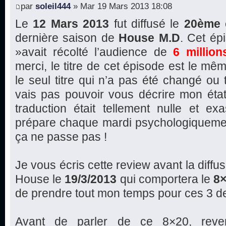
par
soleil444
» Mar 19 Mars 2013 18:08
Le
12 Mars 2013
fut diffusé le
20ème 
dernière saison de
House M.D
. Cet é
»avait récolté l’audience de
6 million
merci, le titre de cet épisode est le mêm
le seul titre qui n’a pas été changé ou 
vais pas pouvoir vous décrire mon état
traduction était tellement nulle et ex
prépare chaque mardi psychologiquemen
ça ne passe pas !
Je vous écris cette review avant la diffu
House le
19/3/2013
qui comportera le
8
de prendre tout mon temps pour ces 3 d
Avant de parler de ce 8×20, reve