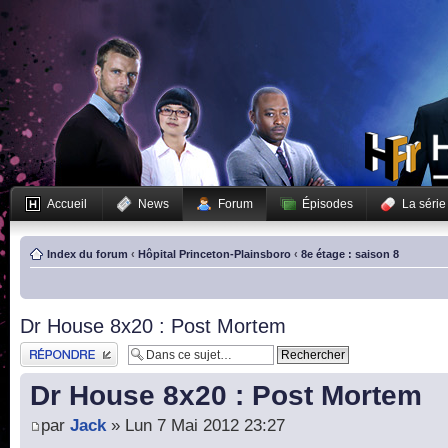
Accueil
News
Forum
Épisodes
La série
Index du forum
‹
Hôpital Princeton-Plainsboro
‹
8e étage : saison 8
Dr House 8x20 : Post Mortem
Publier une réponse
Dr House 8x20 : Post Mortem
par
Jack
» Lun 7 Mai 2012 23:27