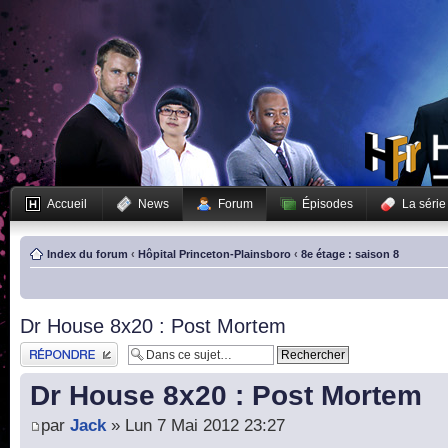
Accueil
News
Forum
Épisodes
La série
Index du forum
‹
Hôpital Princeton-Plainsboro
‹
8e étage : saison 8
Dr House 8x20 : Post Mortem
Publier une réponse
Dr House 8x20 : Post Mortem
par
Jack
» Lun 7 Mai 2012 23:27