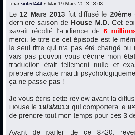
par
soleil444
» Mar 19 Mars 2013 18:08
Le
12 Mars 2013
fut diffusé le
20ème 
dernière saison de
House M.D
. Cet é
»avait récolté l’audience de
6 million
merci, le titre de cet épisode est le mêm
le seul titre qui n’a pas été changé ou 
vais pas pouvoir vous décrire mon état
traduction était tellement nulle et ex
prépare chaque mardi psychologiquemen
ça ne passe pas !
Je vous écris cette review avant la diffu
House le
19/3/2013
qui comportera le
8
de prendre tout mon temps pour ces 3 d
Avant de parler de ce 8×20, reve