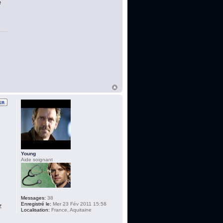
é
Young
Aide soignant
Messages:
38
Enregistré le:
Mer 23 Fév 2011 15:58
z
Localisation:
France, Aquitaine