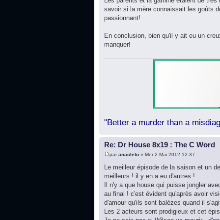
Les parents et la gamine étaient de très 
savoir si la mère connaissait les goûts d
passionnant!
En conclusion, bien qu'il y ait eu un cr
manquer!
"Better a murder than a misdiag
Re: Dr House 8x19 : The C Word
par
anacleto
» Mer 2 Mai 2012 12:37
Le meilleur épisode de la saison et un de
meilleurs ! il y en a eu d'autres !
Il n'y a que house qui puisse jongler avec
au final ! c'est évident qu'après avoir vi
d'amour qu'ils sont balèzes quand il s'agi
Les 2 acteurs sont prodigieux et cet épi