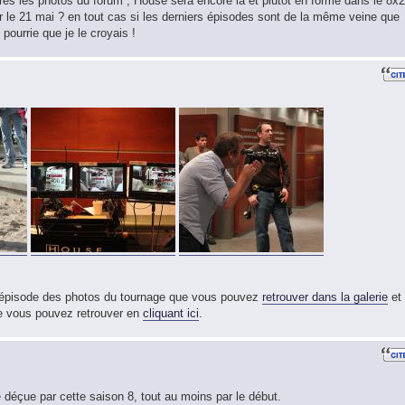
près les photos du forum , House sera encore là et plutôt en forme dans le 8x2
ur le 21 mai ? en tout cas si les derniers épisodes sont de la même veine que
 pourrie que je le croyais !
t épisode des photos du tournage que vous pouvez
retrouver dans la galerie
et
que vous pouvez retrouver en
cliquant ici
.
é déçue par cette saison 8, tout au moins par le début.