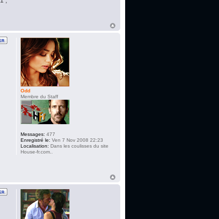
1 ,
Odd
Membre du Staff
Messages:
477
Enregistré le:
Ven 7 Nov 2008 22:23
Localisation:
Dans les coulisses du site
House-fr.com..