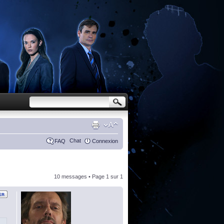
Chat
FAQ
Connexion
10 messages • Page
1
sur
1