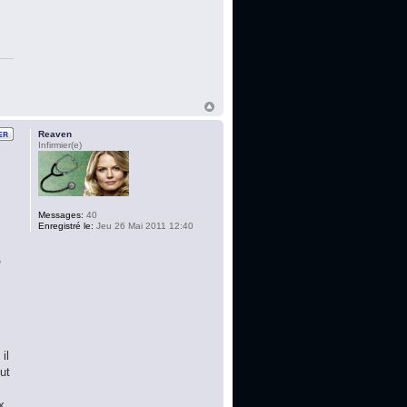
Reaven
Infirmier(e)
Messages:
40
Enregistré le:
Jeu 26 Mai 2011 12:40
,
s
il
ut
x