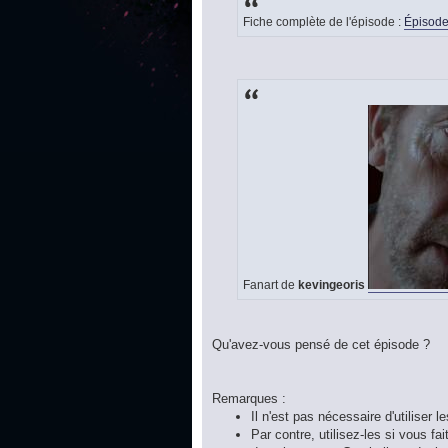
Fiche complète de l'épisode :
Épisode
Fanart de
kevingeoris
Qu'avez-vous pensé de cet épisode ?
Remarques :
Il n'est pas nécessaire d'utiliser l
Par contre, utilisez-les si vous f