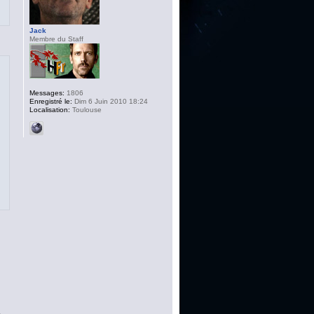
Jack
Membre du Staff
Messages:
1806
Enregistré le:
Dim 6 Juin 2010 18:24
Localisation:
Toulouse