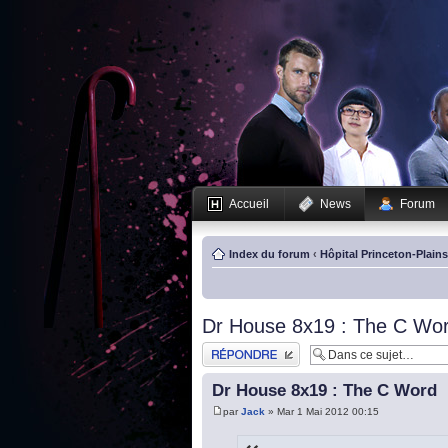
Accueil
News
Forum
Index du forum
‹
Hôpital Princeton-Plain
Dr House 8x19 : The C Wo
Publier une réponse
Dr House 8x19 : The C Word
par
Jack
» Mar 1 Mai 2012 00:15