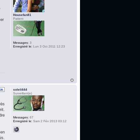
e
Housefan81
Patient
ser
Messages:
3
Enregistré le:
Lun 3 Oct 2011 12:23
soleil444
Surveillant(e)
rès
it.
dre
Messages:
67
Enregistré le:
Sam 2 Fév 2013 03:12
 en
is.