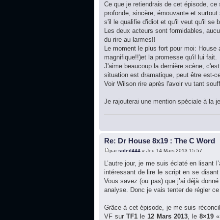
Ce que je retiendrais de cet épisode, c
profonde, sincère, émouvante et surtout
s'il le qualifie d'idiot et qu'il veut qu'il 
Les deux acteurs sont formidables, aucun
du rire au larmes!!
Le moment le plus fort pour moi: House 
magnifique!!)et la promesse qu'il lui fait.
J'aime beaucoup la dernière scène, c'est
situation est dramatique, peut être est-c
Voir Wilson rire après l'avoir vu tant souff
Je rajouterai une mention spéciale à la je
Re: Dr House 8x19 : The C Word
par
soleil444
» Jeu 14 Mars 2013 15:57
L’autre jour, je me suis éclaté en lisant l
intéressant de lire le script en se disan
Vous savez (ou pas) que j’ai déjà donné
analyse. Donc je vais tenter de régler c
Grâce à cet épisode, je me suis réconcil
VF sur
TF1
le
12 Mars 2013
, le
8×19