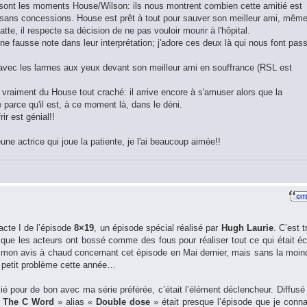
e sont les moments House/Wilson: ils nous montrent combien cette amitié est
 sans concessions. House est prêt à tout pour sauver son meilleur ami, mêm
se batte, il respecte sa décision de ne pas vouloir mourir à l'hôpital.
e fausse note dans leur interprétation; j'adore ces deux là qui nous font pas
avec les larmes aux yeux devant son meilleur ami en souffrance (RSL est
 vraiment du House tout craché: il arrive encore à s'amuser alors que la
e parce qu'il est, à ce moment là, dans le déni.
rir est génial!!
une actrice qui joue la patiente, je l'ai beaucoup aimée!!
’acte I de l’épisode
8×19
, un épisode spécial réalisé par
Hugh Laurie
. C’est t
t que les acteurs ont bossé comme des fous pour réaliser tout ce qui était écr
 mon avis à chaud concernant cet épisode en Mai dernier, mais sans la moin
e petit problème cette année…
ié pour de bon avec ma série préférée, c’était l’élément déclencheur. Diffusé
«
The C Word
» alias «
Double dose
» était presque l’épisode que je conna