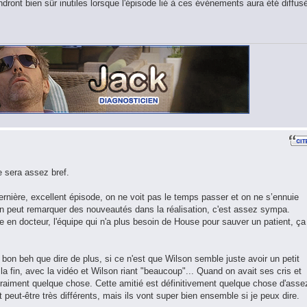
ront bien sûr inutiles lorsque l'épisode lié à ces événements aura été diffus
e sera assez bref.
nière, excellent épisode, on ne voit pas le temps passer et on ne s’ennuie
 On peut remarquer des nouveautés dans la réalisation, c'est assez sympa.
e en docteur, l'équipe qui n'a plus besoin de House pour sauver un patient, ça
 bon beh que dire de plus, si ce n'est que Wilson semble juste avoir un petit
la fin, avec la vidéo et Wilson riant "beaucoup"... Quand on avait ses cris et
raiment quelque chose. Cette amitié est définitivement quelque chose d'asse
 peut-être très différents, mais ils vont super bien ensemble si je peux dire.