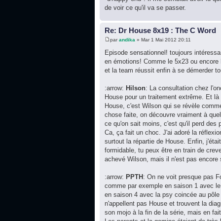
de voir ce qu'il va se passer.
Re: Dr House 8x19 : The C Word
par
andika
» Mar 1 Mai 2012 20:11
Episode sensationnel! toujours intéressa
en émotions! Comme le 5x23 ou encore le 
et la team réussit enfin à se démerder to
:arrow:
Hilson
: La consultation chez l'
House pour un traitement extrême. Et là o
House, c'est Wilson qui se révèle comme 
chose faite, on découvre vraiment à quel 
ce qu'on sait moins, c'est qu'il perd des
Ca, ça fait un choc. J'ai adoré la réflexi
surtout la répartie de House. Enfin, j'ét
formidable, tu peux être en train de creve
achevé Wilson, mais il n'est pas encore
:arrow:
PPTH
: On ne voit presque pas Fo
comme par exemple en saison 1 avec le p
en saison 4 avec la psy coincée au pôle 
n'appellent pas House et trouvent la dia
son mojo à la fin de la série, mais en fai