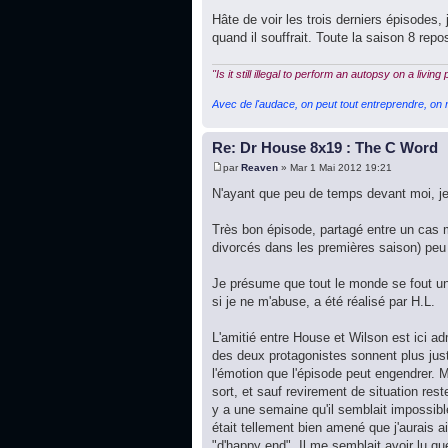
Hâte de voir les trois derniers épisodes, 
quand il souffrait. Toute la saison 8 rep
"Is it still illegal to perform an autopsy on a living
Avec de l'audace, on peut tout entreprendre, on n
Re: Dr House 8x19 : The C Word
par
Reaven
» Mar 1 Mai 2012 19:21
N'ayant que peu de temps devant moi, je 
Très bon épisode, partagé entre un cas mé
divorcés dans les premières saison) peu 
Je présume que tout le monde se fout un
si je ne m'abuse, a été réalisé par H.L.
L'amitié entre House et Wilson est ici adm
des deux protagonistes sonnent plus just
l'émotion que l'épisode peut engendrer. 
sort, et sauf revirement de situation res
y a une semaine qu'il semblait impossible 
était tellement bien amené que j'aurais a
"d'happy end". Il me semblait avoir lu qu