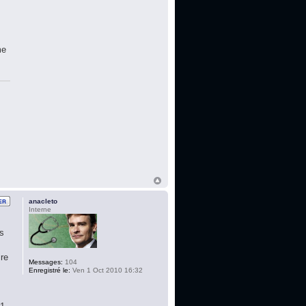
r
me
anacleto
Interne
es
ire
Messages:
104
Enregistré le:
Ven 1 Oct 2010 16:32