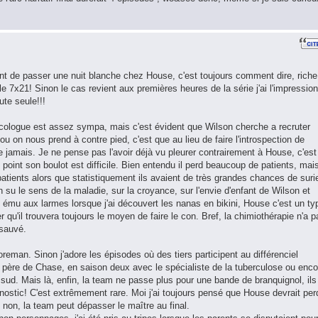
nt de passer une nuit blanche chez House, c'est toujours comment dire, riche
7x21! Sinon le cas revient aux premières heures de la série j'ai l'impression
ute seule!!!
oncologue est assez sympa, mais c'est évident que Wilson cherche a recruter
u on nous prend à contre pied, c'est que au lieu de faire l'introspection de
jamais. Je ne pense pas l'avoir déjà vu pleurer contrairement à House, c'est
point son boulot est difficile. Bien entendu il perd beaucoup de patients, mai
 patients alors que statistiquement ils avaient de très grandes chances de suri
on su le sens de la maladie, sur la croyance, sur l'envie d'enfant de Wilson et
ait ému aux larmes lorsque j'ai découvert les nanas en bikini, House c'est un ty
r qu'il trouvera toujours le moyen de faire le con. Bref, la chimiothérapie n'a p
 sauvé.
reman. Sinon j'adore les épisodes où des tiers participent au différenciel
ère de Chase, en saison deux avec le spécialiste de la tuberculose ou enco
sud. Mais là, enfin, la team ne passe plus pour une bande de branquignol, ils
gnostic! C'est extrêmement rare. Moi j'ai toujours pensé que House devrait per
t non, la team peut dépasser le maître au final.