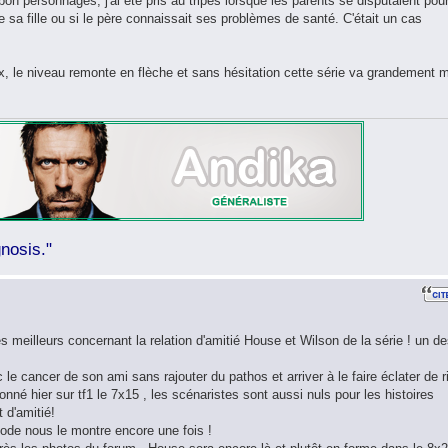
bon personnages, j'ai été pris au tripes lorsque les parents se disputaient pou
e sa fille ou si le père connaissait ses problèmes de santé. C'était un cas
eux, le niveau remonte en flèche et sans hésitation cette série va grandement 
nosis."
s meilleurs concernant la relation d'amitié House et Wilson de la série ! un d
 le cancer de son ami sans rajouter du pathos et arriver à le faire éclater de r
sionné hier sur tf1 le 7x15 , les scénaristes sont aussi nuls pour les histoires
t d'amitié!
sode nous le montre encore une fois !