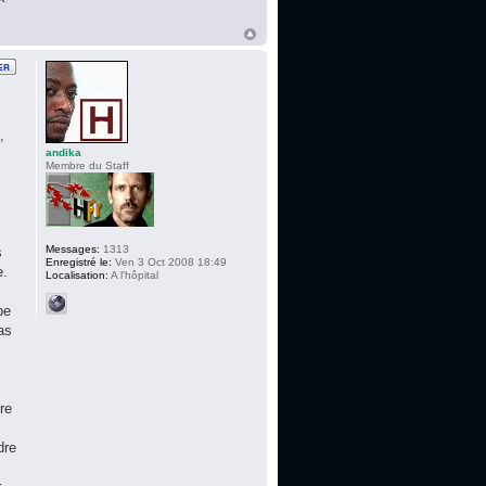
,
andika
Membre du Staff
Messages:
1313
s
Enregistré le:
Ven 3 Oct 2008 18:49
e.
Localisation:
A l'hôpital
pe
as
re
dre