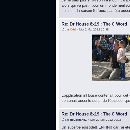
Je ne sais pas si Wilson va mourir , d'a
alors qui va partir pour un monde meille
celui ci , la saison 8 n'aura pas été aussi
Re: Dr House 8x19 : The C Word
par
Odd
» Mer 2 Mai 2012 16:38
L'application inHouse contenait pour ce
contenait aussi le script de l'épisode, 
Re: Dr House 8x19 : The C Word
par
Housefan81
» Mar 22 Mai 2012 00:15
Un superbe épisode!! ENFIN!! car j'ai ét