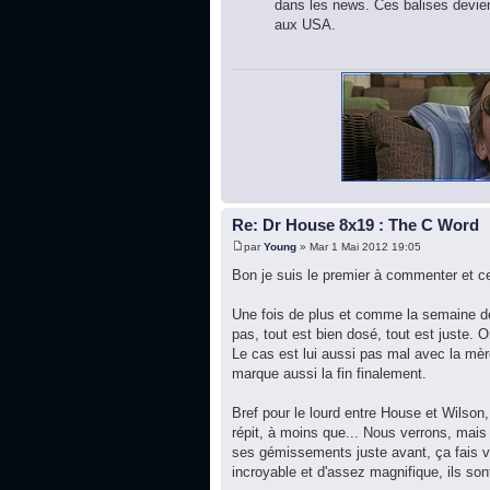
dans les news. Ces balises deviend
aux USA.
Re: Dr House 8x19 : The C Word
par
Young
» Mar 1 Mai 2012 19:05
Bon je suis le premier à commenter et c
Une fois de plus et comme la semaine der
pas, tout est bien dosé, tout est juste.
Le cas est lui aussi pas mal avec la mèr
marque aussi la fin finalement.
Bref pour le lourd entre House et Wilson,
répit, à moins que... Nous verrons, mais 
ses gémissements juste avant, ça fais v
incroyable et d'assez magnifique, ils sont