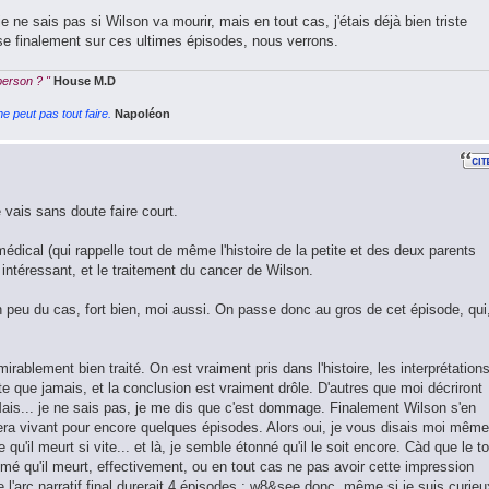
je ne sais pas si Wilson va mourir, mais en tout cas, j'étais déjà bien triste
ose finalement sur ces ultimes épisodes, nous verrons.
 person ? "
House M.D
e peut pas tout faire.
Napoléon
vais sans doute faire court.
dical (qui rappelle tout de même l'histoire de la petite et des deux parents
intéressant, et le traitement du cancer de Wilson.
 peu du cas, fort bien, moi aussi. On passe donc au gros de cet épisode, qui
irablement bien traité. On est vraiment pris dans l'histoire, les interprétation
e que jamais, et la conclusion est vraiment drôle. D'autres que moi décriront
Mais... je ne sais pas, je me dis que c'est dommage. Finalement Wilson s'en
tera vivant pour encore quelques épisodes. Alors oui, je vous disais moi même 
qu'il meurt si vite... et là, je semble étonné qu'il le soit encore. Càd que le to
imé qu'il meurt, effectivement, ou en tout cas ne pas avoir cette impression
e l'arc narratif final durerait 4 épisodes ; w8&see donc, même si je suis curieu