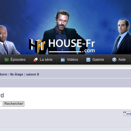
Épisodes
La série
Vidéos
Galerie
Aide
sboro
‹
8e étage : saison 8
rd