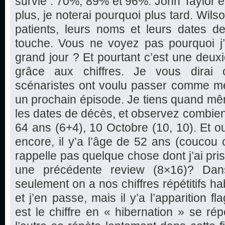
survie : 70%, 89% et 96%. John Taylor est
plus, je noterai pourquoi plus tard. Wils
patients, leurs noms et leurs dates d
touche. Vous ne voyez pas pourquoi j’a
grand jour ? Et pourtant c’est une deu
grâce aux chiffres. Je vous dirai 
scénaristes ont voulu passer comme m
un prochain épisode. Je tiens quand mê
les dates de décès, et observez combien de
64 ans (6+4), 10 Octobre (10, 10). Et oui
encore, il y’a l’âge de 52 ans (coucou 
rappelle pas quelque chose dont j’ai pri
une précédente review (8×16)? Da
seulement on a nos chiffres répétitifs h
et j’en passe, mais il y’a l’apparition fl
est le chiffre en « hibernation » se rép