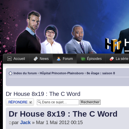
Accueil
News
Forum
Épisodes
La série
Index du forum
‹
Hôpital Princeton-Plainsboro
‹
8e étage : saison 8
Dr House 8x19 : The C Word
Publier une réponse
Dr House 8x19 : The C Word
par
Jack
» Mar 1 Mai 2012 00:15