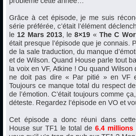
problème cette année…
Grâce à cet épisode, je me suis récon
série préférée, c’était l’élément déclen
le
12 Mars 2013
, le
8×19
«
The C Wor
était presque l’épisode que je connais.
de la sale traduction, du manque d’émo
et de Wilson. Quand House parle tout ba
la voix en VF, Atkine ! Ou quand Wilson di
ne doit pas dire « Par pitié » en VF e
Toujours ce manque total du respect de 
de l’émotion. C’était toujours comme ça, 
déteste. Regardez l’épisode en VO et vo
Cet épisode a donc réuni dans cette
House sur TF1 le total de
6.4 millions