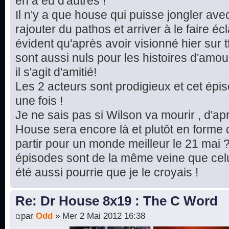
en a eu d'autres !
Il n'y a que house qui puisse jongler av
rajouter du pathos et arriver à le faire écla
évident qu'après avoir visionné hier sur t
sont aussi nuls pour les histoires d'amou
il s'agit d'amitié!
Les 2 acteurs sont prodigieux et cet ép
une fois !
Je ne sais pas si Wilson va mourir , d'ap
House sera encore là et plutôt en forme d
partir pour un monde meilleur le 21 mai ?
épisodes sont de la même veine que celui
été aussi pourrie que je le croyais !
Re: Dr House 8x19 : The C Word
par
Odd
» Mer 2 Mai 2012 16:38