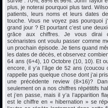
survie : 70%, 89% et 96%. John Taylor est
plus, je noterai pourquoi plus tard. Wils
patients, leurs noms et leurs dates d
touche. Vous ne voyez pas pourquoi j’a
grand jour ? Et pourtant c’est une deu
grâce aux chiffres. Je vous dirai 
scénaristes ont voulu passer comme m
un prochain épisode. Je tiens quand mê
les dates de décès, et observez combien de
64 ans (6+4), 10 Octobre (10, 10). Et oui
encore, il y’a l’âge de 52 ans (coucou 
rappelle pas quelque chose dont j’ai pri
une précédente review (8×16)? Da
seulement on a nos chiffres répétitifs h
et j’en passe, mais il y’a l’apparition fl
est le chiffre en « hibernation » se rép