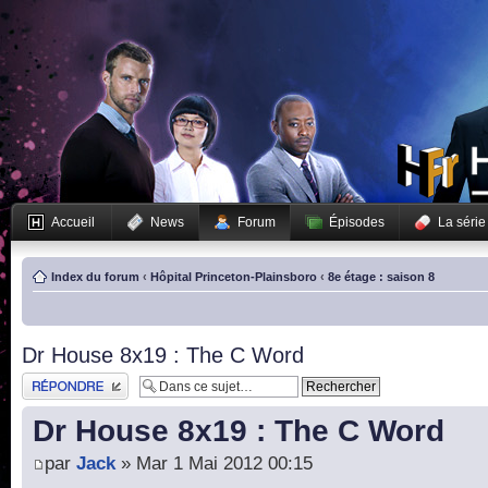
Accueil
News
Forum
Épisodes
La série
Index du forum
‹
Hôpital Princeton-Plainsboro
‹
8e étage : saison 8
Dr House 8x19 : The C Word
Publier une réponse
Dr House 8x19 : The C Word
par
Jack
» Mar 1 Mai 2012 00:15