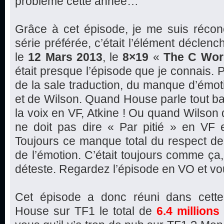
problème cette année…
Grâce à cet épisode, je me suis récon
série préférée, c’était l’élément déclen
le
12 Mars 2013
, le
8×19
«
The C Wor
était presque l’épisode que je connais.
de la sale traduction, du manque d’émo
et de Wilson. Quand House parle tout ba
la voix en VF, Atkine ! Ou quand Wilson di
ne doit pas dire « Par pitié » en VF e
Toujours ce manque total du respect de 
de l’émotion. C’était toujours comme ça, 
déteste. Regardez l’épisode en VO et vo
Cet épisode a donc réuni dans cette
House sur TF1 le total de
6.4 millions