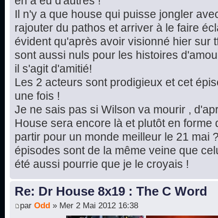
en a eu d'autres !
Il n'y a que house qui puisse jongler av
rajouter du pathos et arriver à le faire écla
évident qu'après avoir visionné hier sur t
sont aussi nuls pour les histoires d'amou
il s'agit d'amitié!
Les 2 acteurs sont prodigieux et cet ép
une fois !
Je ne sais pas si Wilson va mourir , d'ap
House sera encore là et plutôt en forme d
partir pour un monde meilleur le 21 mai ?
épisodes sont de la même veine que celui
été aussi pourrie que je le croyais !
Re: Dr House 8x19 : The C Word
par
Odd
» Mer 2 Mai 2012 16:38