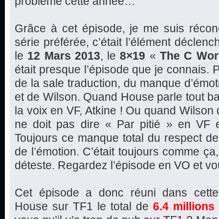
problème cette année…
Grâce à cet épisode, je me suis récon
série préférée, c’était l’élément déclen
le
12 Mars 2013
, le
8×19
«
The C Wor
était presque l’épisode que je connais.
de la sale traduction, du manque d’émo
et de Wilson. Quand House parle tout ba
la voix en VF, Atkine ! Ou quand Wilson di
ne doit pas dire « Par pitié » en VF e
Toujours ce manque total du respect de 
de l’émotion. C’était toujours comme ça, 
déteste. Regardez l’épisode en VO et vo
Cet épisode a donc réuni dans cette
House sur TF1 le total de
6.4 millions