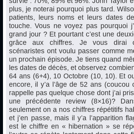
survie : 70%, 89% et 96%. John Taylor est
plus, je noterai pourquoi plus tard. Wils
patients, leurs noms et leurs dates d
touche. Vous ne voyez pas pourquoi j’a
grand jour ? Et pourtant c’est une deu
grâce aux chiffres. Je vous dirai 
scénaristes ont voulu passer comme m
un prochain épisode. Je tiens quand mê
les dates de décès, et observez combien de
64 ans (6+4), 10 Octobre (10, 10). Et oui
encore, il y’a l’âge de 52 ans (coucou 
rappelle pas quelque chose dont j’ai pri
une précédente review (8×16)? Da
seulement on a nos chiffres répétitifs h
et j’en passe, mais il y’a l’apparition fl
est le chiffre en « hibernation » se rép