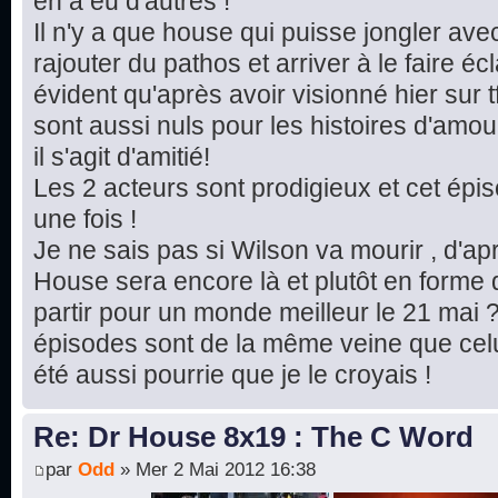
en a eu d'autres !
Il n'y a que house qui puisse jongler av
rajouter du pathos et arriver à le faire écla
évident qu'après avoir visionné hier sur t
sont aussi nuls pour les histoires d'amou
il s'agit d'amitié!
Les 2 acteurs sont prodigieux et cet ép
une fois !
Je ne sais pas si Wilson va mourir , d'ap
House sera encore là et plutôt en forme d
partir pour un monde meilleur le 21 mai ?
épisodes sont de la même veine que celui
été aussi pourrie que je le croyais !
Re: Dr House 8x19 : The C Word
par
Odd
» Mer 2 Mai 2012 16:38