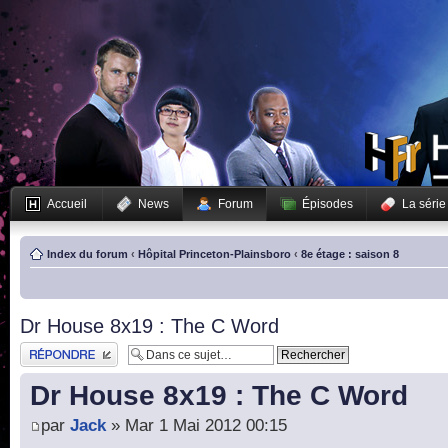
Accueil
News
Forum
Épisodes
La série
Index du forum
‹
Hôpital Princeton-Plainsboro
‹
8e étage : saison 8
Dr House 8x19 : The C Word
Publier une réponse
Dr House 8x19 : The C Word
par
Jack
» Mar 1 Mai 2012 00:15