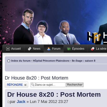
Accueil
News
Forum
Épisodes
La série
Index du forum
‹
Hôpital Princeton-Plainsboro
‹
8e étage : saison 8
Dr House 8x20 : Post Mortem
Publier une réponse
Dr House 8x20 : Post Mortem
par
Jack
» Lun 7 Mai 2012 23:27