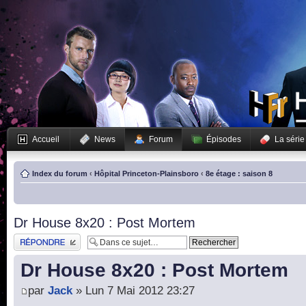
Accueil
News
Forum
Épisodes
La série
Index du forum
‹
Hôpital Princeton-Plainsboro
‹
8e étage : saison 8
Dr House 8x20 : Post Mortem
Publier une réponse
Dr House 8x20 : Post Mortem
par
Jack
» Lun 7 Mai 2012 23:27