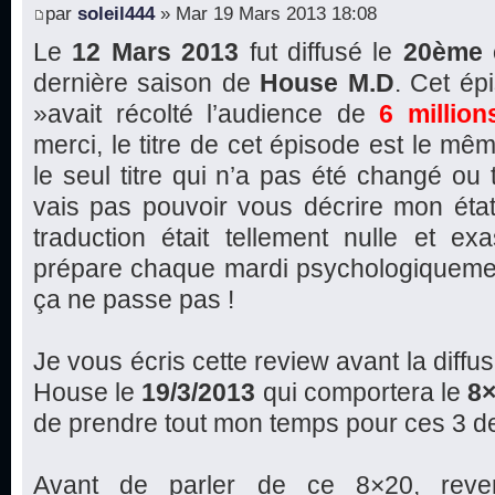
par
soleil444
» Mar 19 Mars 2013 18:08
Le
12 Mars 2013
fut diffusé le
20ème 
dernière saison de
House M.D
. Cet é
»avait récolté l’audience de
6 million
merci, le titre de cet épisode est le mêm
le seul titre qui n’a pas été changé ou 
vais pas pouvoir vous décrire mon état
traduction était tellement nulle et ex
prépare chaque mardi psychologiquemen
ça ne passe pas !
Je vous écris cette review avant la diffu
House le
19/3/2013
qui comportera le
8
de prendre tout mon temps pour ces 3 d
Avant de parler de ce 8×20, reve