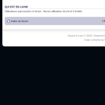
QUI EST EN LIGNE
Utilisateurs parcourant ce forum : Aucun utilisateur inscrit et 0 invités
L’
Index du forum
House-fr.com © 2010. Powered
Color scheme by