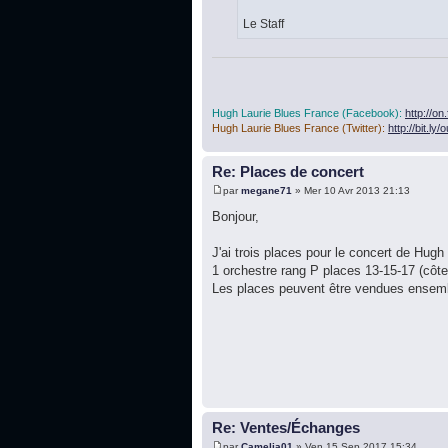
Le Staff
Hugh Laurie Blues France (Facebook):
http://o
Hugh Laurie Blues France (Twitter):
http://bit.ly
Re: Places de concert
par
megane71
» Mer 10 Avr 2013 21:13
Bonjour,
J'ai trois places pour le concert de Hugh
1 orchestre rang P places 13-15-17 (côte à
Les places peuvent être vendues ensemble
Re: Ventes/Échanges
par
Camelia01
» Ven 15 Sep 2017 15:34