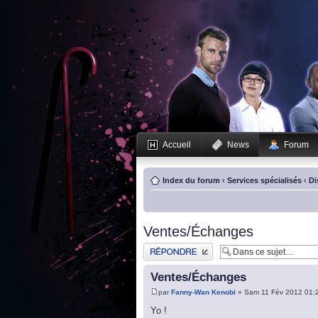
Accueil
News
Forum
Index du forum
‹
Services spécialisés
‹
Di
Ventes/Échanges
Publier une réponse
Ventes/Échanges
par
Fanny-Wan Kenobi
» Sam 11 Fév 2012 01:
Yo !