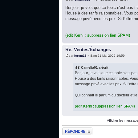
Bonjour, je vois que ce topic n'est pas 
House à des tarifs raisonnables. Vous po
message privé avec les prix. Si l'offre m
(edit Kerni : suppression lien SPAM)
Re: Ventes/Échanges
par
jerem13
» Sam 21 Mai 2022 19:59
Camelia01 a écrit:
Bonjour, je vois que ce topic n'est p
House à des tarifs raisonnables. Vous
message privé avec les prix. Si l'offre
Qui connait le parfum du docteur et le p
(edit Kerni : suppression lien SPAM)
Afficher les message
Publier une réponse