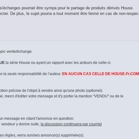
/échanges pourrait être sympa pour le partage de produits dérivés House.
ecter. De plus, le sujet pourra a tout moment être fermé en cas de non-respec
topic vente/échange.
UE
la série House ou ayant un rapport avec les acteurs de celle-ci.
de la seule responsabilité de l’auteur.
EN AUCUN CAS CELLE DE HOUSE-Fr.COM
ion précise de l'objet à vendre ainsi qu'une photo (optionel).
é, merci d'éditer votre message et d'y porter la mention "VENDU" ou de le
 un message en citant l'annonce en question.
e vendeur y donne suite,
la discussion continuera par courriel
es règles, verra son/ses annonce(s) supprimée(s).