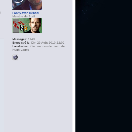
t
Fanny-Wan Kenobi
Membre du Staff
Messages:
1143
Enregistré le:
Dim 29 Août 2010 22:02
Localisation:
Cachée dans le piano de
Hugh Laurie