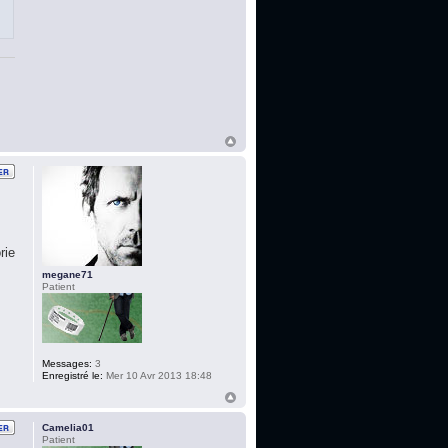
rie
megane71
Patient
Messages:
3
Enregistré le:
Mer 10 Avr 2013 18:48
Camelia01
Patient