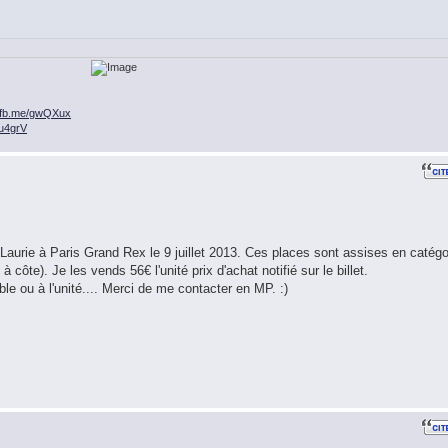
n.fb.me/gwQXux
/ou4grV
 Laurie à Paris Grand Rex le 9 juillet 2013. Ces places sont assises en catégo
 côte). Je les vends 56€ l'unité prix d'achat notifié sur le billet.
 ou à l'unité.... Merci de me contacter en MP. :)