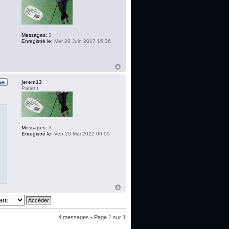
Messages:
3
Enregistré le:
Mer 28 Juin 2017 15:36
jerem13
Patient
Messages:
3
Enregistré le:
Ven 20 Mai 2022 00:05
4 messages • Page
1
sur
1