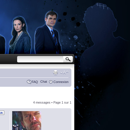
Chat
FAQ
Connexion
4 messages • Page
1
sur
1