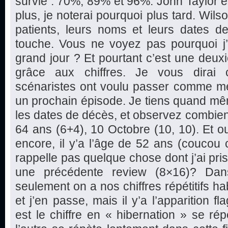
survie : 70%, 89% et 96%. John Taylor est
plus, je noterai pourquoi plus tard. Wils
patients, leurs noms et leurs dates d
touche. Vous ne voyez pas pourquoi j’a
grand jour ? Et pourtant c’est une deu
grâce aux chiffres. Je vous dirai 
scénaristes ont voulu passer comme m
un prochain épisode. Je tiens quand mê
les dates de décès, et observez combien de
64 ans (6+4), 10 Octobre (10, 10). Et oui
encore, il y’a l’âge de 52 ans (coucou 
rappelle pas quelque chose dont j’ai pri
une précédente review (8×16)? Da
seulement on a nos chiffres répétitifs h
et j’en passe, mais il y’a l’apparition fl
est le chiffre en « hibernation » se rép