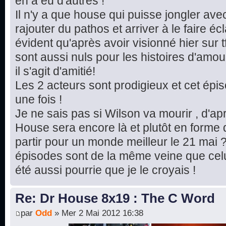
en a eu d'autres !
Il n'y a que house qui puisse jongler av
rajouter du pathos et arriver à le faire écla
évident qu'après avoir visionné hier sur t
sont aussi nuls pour les histoires d'amou
il s'agit d'amitié!
Les 2 acteurs sont prodigieux et cet ép
une fois !
Je ne sais pas si Wilson va mourir , d'ap
House sera encore là et plutôt en forme d
partir pour un monde meilleur le 21 mai ?
épisodes sont de la même veine que celui
été aussi pourrie que je le croyais !
Re: Dr House 8x19 : The C Word
par
Odd
» Mer 2 Mai 2012 16:38