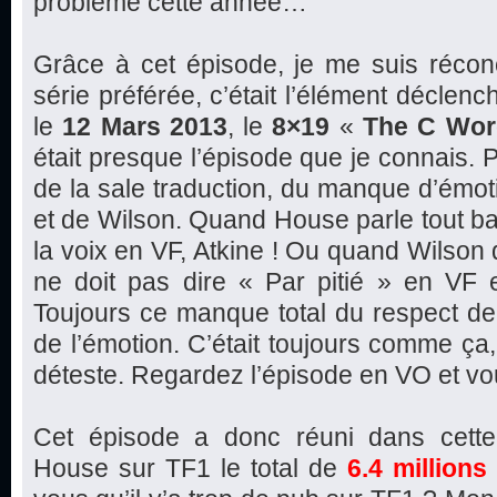
problème cette année…
Grâce à cet épisode, je me suis récon
série préférée, c’était l’élément déclen
le
12 Mars 2013
, le
8×19
«
The C Wor
était presque l’épisode que je connais.
de la sale traduction, du manque d’émo
et de Wilson. Quand House parle tout ba
la voix en VF, Atkine ! Ou quand Wilson di
ne doit pas dire « Par pitié » en VF e
Toujours ce manque total du respect de 
de l’émotion. C’était toujours comme ça, 
déteste. Regardez l’épisode en VO et vo
Cet épisode a donc réuni dans cette
House sur TF1 le total de
6.4 millions