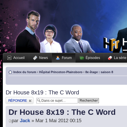
Accueil
News
Forum
Épisodes
La série
Index du forum
‹
Hôpital Princeton-Plainsboro
‹
8e étage : saison 8
Dr House 8x19 : The C Word
Publier une réponse
Dr House 8x19 : The C Word
par
Jack
» Mar 1 Mai 2012 00:15