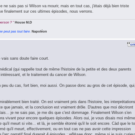
je ne sais pas si Wilson va mourir, mais en tout cas, j'étais déjà bien triste
ose finalement sur ces ultimes épisodes, nous verrons.
 person ? "
House M.D
e peut pas tout faire.
Napoléon
vais sans doute faire court.
dical (qui rappelle tout de même l'histoire de la petite et des deux parents
intéressant, et le traitement du cancer de Wilson.
 peu du cas, fort bien, moi aussi. On passe donc au gros de cet épisode, qui
irablement bien traité. On est vraiment pris dans l'histoire, les interprétation
e que jamais, et la conclusion est vraiment drôle. D'autres que moi décriront
Mais... je ne sais pas, je me dis que c'est dommage. Finalement Wilson s'en
tera vivant pour encore quelques épisodes. Alors oui, je vous disais moi même 
qu'il meurt si vite... et là, je semble étonné qu'il le soit encore. Càd que le to
imé qu'il meurt, effectivement, ou en tout cas ne pas avoir cette impression
e l'arc narratif final durerait 4 épisodes ; w8&see donc, même si je suis curieu