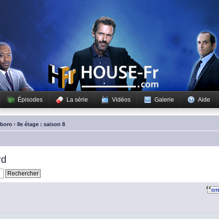
Épisodes
La série
Vidéos
Galerie
Aide
sboro
‹
8e étage : saison 8
rd