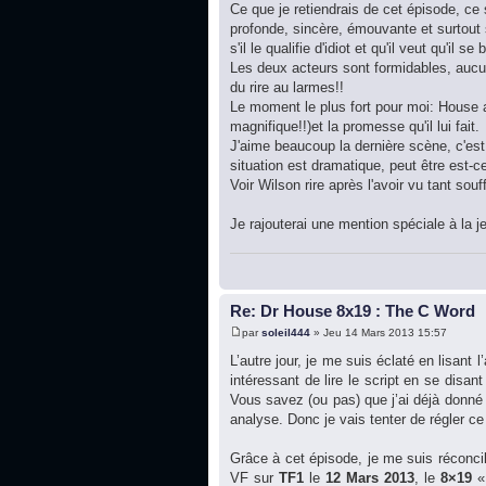
Ce que je retiendrais de cet épisode, c
profonde, sincère, émouvante et surtout
s'il le qualifie d'idiot et qu'il veut qu'il 
Les deux acteurs sont formidables, aucun
du rire au larmes!!
Le moment le plus fort pour moi: House 
magnifique!!)et la promesse qu'il lui fait.
J'aime beaucoup la dernière scène, c'est
situation est dramatique, peut être est-c
Voir Wilson rire après l'avoir vu tant souff
Je rajouterai une mention spéciale à la je
Re: Dr House 8x19 : The C Word
par
soleil444
» Jeu 14 Mars 2013 15:57
L’autre jour, je me suis éclaté en lisant l
intéressant de lire le script en se disan
Vous savez (ou pas) que j’ai déjà donné
analyse. Donc je vais tenter de régler c
Grâce à cet épisode, je me suis réconcil
VF sur
TF1
le
12 Mars 2013
, le
8×19