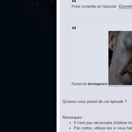
Fiche complète de l'épisode :
Épisode
Fanart de
kevingeoris
Qu'avez-vous pensé de cet épisode ?
Remarques :
Il n'est pas nécessaire d'utiliser l
Par contre, utilisez-les si vous f