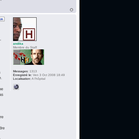
,
andika
Membre du Staff
Messages:
1313
s
Enregistré le:
Ven 3 Oct 2008 18:49
e.
Localisation:
A l'hôpital
pe
as
re
dre