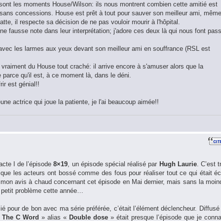
e sont les moments House/Wilson: ils nous montrent combien cette amitié est
 sans concessions. House est prêt à tout pour sauver son meilleur ami, mêm
se batte, il respecte sa décision de ne pas vouloir mourir à l'hôpital.
e fausse note dans leur interprétation; j'adore ces deux là qui nous font pas
avec les larmes aux yeux devant son meilleur ami en souffrance (RSL est
 vraiment du House tout craché: il arrive encore à s'amuser alors que la
e parce qu'il est, à ce moment là, dans le déni.
rir est génial!!
une actrice qui joue la patiente, je l'ai beaucoup aimée!!
’acte I de l’épisode
8×19
, un épisode spécial réalisé par
Hugh Laurie
. C’est t
t que les acteurs ont bossé comme des fous pour réaliser tout ce qui était écr
 mon avis à chaud concernant cet épisode en Mai dernier, mais sans la moin
e petit problème cette année…
ié pour de bon avec ma série préférée, c’était l’élément déclencheur. Diffusé
«
The C Word
» alias «
Double dose
» était presque l’épisode que je conna