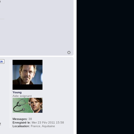
é
Young
Aide soignant
Messages:
38
Enregistré le:
Mer 23 Fév 2011 15:58
z
Localisation:
France, Aquitaine