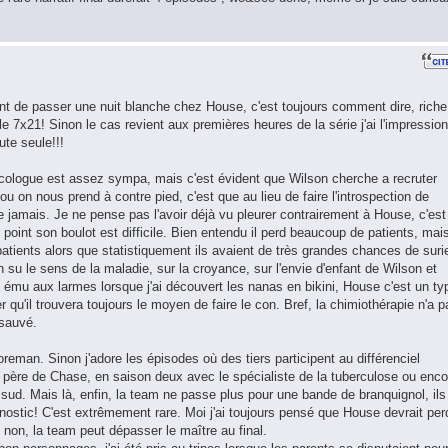
nt de passer une nuit blanche chez House, c'est toujours comment dire, riche
7x21! Sinon le cas revient aux premières heures de la série j'ai l'impression
ute seule!!!
oncologue est assez sympa, mais c'est évident que Wilson cherche a recruter
u on nous prend à contre pied, c'est que au lieu de faire l'introspection de
jamais. Je ne pense pas l'avoir déjà vu pleurer contrairement à House, c'est
point son boulot est difficile. Bien entendu il perd beaucoup de patients, mai
 patients alors que statistiquement ils avaient de très grandes chances de suri
on su le sens de la maladie, sur la croyance, sur l'envie d'enfant de Wilson et
ait ému aux larmes lorsque j'ai découvert les nanas en bikini, House c'est un ty
r qu'il trouvera toujours le moyen de faire le con. Bref, la chimiothérapie n'a p
 sauvé.
reman. Sinon j'adore les épisodes où des tiers participent au différenciel
ère de Chase, en saison deux avec le spécialiste de la tuberculose ou enco
sud. Mais là, enfin, la team ne passe plus pour une bande de branquignol, ils
gnostic! C'est extrêmement rare. Moi j'ai toujours pensé que House devrait per
t non, la team peut dépasser le maître au final.