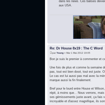
dans les news. Ces balises deviend
aux USA.
Re: Dr House 8x19 : The C Word
par
Young
» Mar 1 Mai 2012 19:05
Bon je suis le premier à commenter et c
Une fois de plus et comme la semaine der
pas, tout est bien dosé, tout est juste.
Le cas est lui aussi pas mal avec la mèr
marque aussi la fin finalement.
Bref pour le lourd entre House et Wilson,
répit, à moins que... Nous verrons, mais 
ses gémissements juste avant, ça fais v
incroyable et d'assez magnifique, ils sont