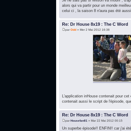
Je ne sais pas si Wilson va mourir , d'a
alors qui va partir pour un monde meille
celui ci , la saison 8 n'aura pas été aussi
Re: Dr House 8x19 : The C Word
par
Odd
» Mer 2 Mai 2012 16:38
L'application inHouse contenait pour ce
contenait aussi le script de l'épisode, 
Re: Dr House 8x19 : The C Word
par
Housefan81
» Mar 22 Mai 2012 00:15
Un superbe épisode!! ENFIN!! car j'ai ét