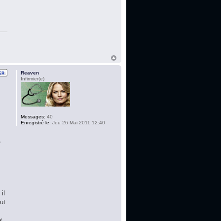
Reaven
Infirmier(e)
Messages:
40
Enregistré le:
Jeu 26 Mai 2011 12:40
,
s
il
ut
x