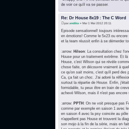
de voir ce qu'il va se passer.
Re: Dr House 8x19 : The C Word
par
andika
» Mar 1 Mai 2012 20:11
Episode sensationnel! toujours intéressa
en émotions! Comme le 5x23 ou encore le 
et la team réussit enfin à se démerder to
:arrow:
Hilson
: La consultation chez l'
House pour un traitement extrême. Et là o
House, c'est Wilson qui se révèle comme 
chose faite, on découvre vraiment à quel 
ce qu'on sait moins, c'est qu'il perd des
Ca, ça fait un choc. J'ai adoré la réflexi
surtout la répartie de House. Enfin, j'ét
formidable, tu peux être en train de creve
achevé Wilson, mais il n'est pas encore
:arrow:
PPTH
: On ne voit presque pas Fo
comme par exemple en saison 1 avec le p
en saison 4 avec la psy coincée au pôle 
n'appellent pas House et trouvent la dia
son mojo à la fin de la série, mais en fai