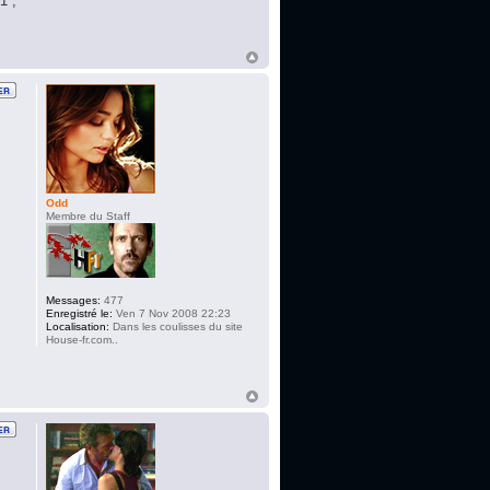
1 ,
Odd
Membre du Staff
Messages:
477
Enregistré le:
Ven 7 Nov 2008 22:23
Localisation:
Dans les coulisses du site
House-fr.com..