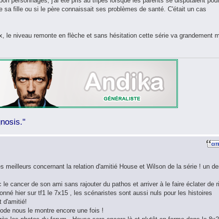
bon personnages, j'ai été pris au tripes lorsque les parents se disputaient pou
e sa fille ou si le père connaissait ses problèmes de santé. C'était un cas
eux, le niveau remonte en flèche et sans hésitation cette série va grandement 
nosis."
s meilleurs concernant la relation d'amitié House et Wilson de la série ! un d
 le cancer de son ami sans rajouter du pathos et arriver à le faire éclater de r
sionné hier sur tf1 le 7x15 , les scénaristes sont aussi nuls pour les histoires
t d'amitié!
sode nous le montre encore une fois !