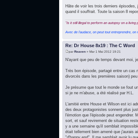
Hâte de voir les trois derniers épisodes, 
quand il souffrait. Toute la saison 8 rep
"Is it still illegal to perform an autopsy on a living
Avec de l'audace, on peut tout entreprendre, on n
Re: Dr House 8x19 : The C Word
par
Reaven
» Mar 1 Mai 2012 19:21
N'ayant que peu de temps devant moi, je 
Très bon épisode, partagé entre un cas mé
divorcés dans les premières saison) peu 
Je présume que tout le monde se fout un
si je ne m'abuse, a été réalisé par H.L.
L'amitié entre House et Wilson est ici adm
des deux protagonistes sonnent plus just
l'émotion que l'épisode peut engendrer. 
sort, et sauf revirement de situation res
y a une semaine qu'il semblait impossible 
était tellement bien amené que j'aurais a
"d'happy end". Il me semblait avoir lu qu