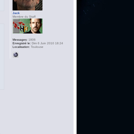
Jack
Membre du Staff
Messages:
1806
Enregistré le:
Dim 6 Juin 2010 18:24
Localisation:
Toulouse