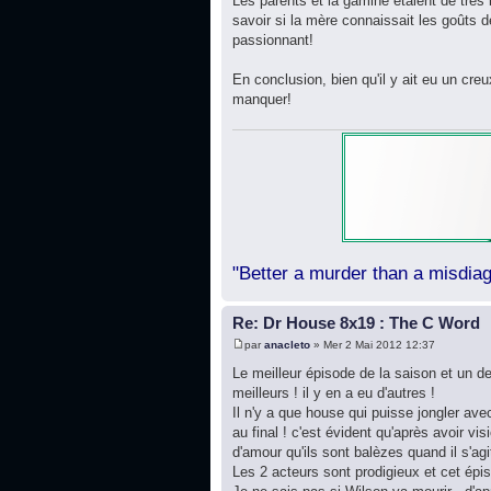
Les parents et la gamine étaient de très 
savoir si la mère connaissait les goûts d
passionnant!
En conclusion, bien qu'il y ait eu un cr
manquer!
"Better a murder than a misdiag
Re: Dr House 8x19 : The C Word
par
anacleto
» Mer 2 Mai 2012 12:37
Le meilleur épisode de la saison et un de
meilleurs ! il y en a eu d'autres !
Il n'y a que house qui puisse jongler avec
au final ! c'est évident qu'après avoir vi
d'amour qu'ils sont balèzes quand il s'agi
Les 2 acteurs sont prodigieux et cet épi