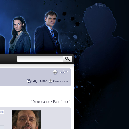
Chat
FAQ
Connexion
10 messages • Page
1
sur
1