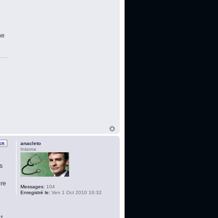
r
me
anacleto
Interne
es
ire
Messages:
104
Enregistré le:
Ven 1 Oct 2010 16:32