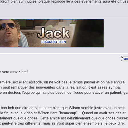
ront bien sûr inutiles lorsque l'épisode lié à ces événements aura été diffus
e sera assez bref.
nière, excellent épisode, on ne voit pas le temps passer et on ne s’ennuie
 On peut remarquer des nouveautés dans la réalisation, c'est assez sympa.
e en docteur, l'équipe qui n'a plus besoin de House pour sauver un patient, ça
 bon beh que dire de plus, si ce n'est que Wilson semble juste avoir un petit
la fin, avec la vidéo et Wilson riant "beaucoup"... Quand on avait ses cris et
raiment quelque chose. Cette amitié est définitivement quelque chose d'asse
 peut-être très différents, mais ils vont super bien ensemble si je peux dire.