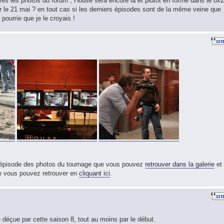
près les photos du forum , House sera encore là et plutôt en forme dans le 8x2
ur le 21 mai ? en tout cas si les derniers épisodes sont de la même veine que
 pourrie que je le croyais !
t épisode des photos du tournage que vous pouvez
retrouver dans la galerie
et
que vous pouvez retrouver en
cliquant ici
.
é déçue par cette saison 8, tout au moins par le début.