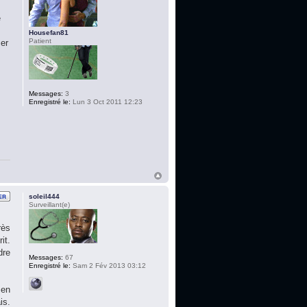
e
Housefan81
Patient
ser
Messages:
3
Enregistré le:
Lun 3 Oct 2011 12:23
soleil444
Surveillant(e)
rès
it.
dre
Messages:
67
Enregistré le:
Sam 2 Fév 2013 03:12
 en
is.