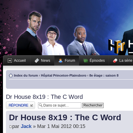
Accueil
News
Forum
Épisodes
La série
Index du forum
‹
Hôpital Princeton-Plainsboro
‹
8e étage : saison 8
Dr House 8x19 : The C Word
Publier une réponse
Dr House 8x19 : The C Word
par
Jack
» Mar 1 Mai 2012 00:15