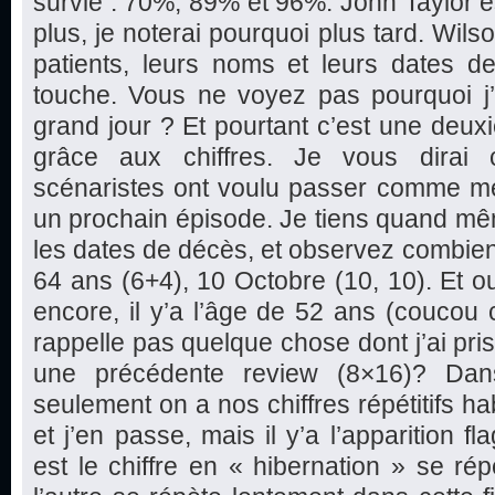
survie : 70%, 89% et 96%. John Taylor est
plus, je noterai pourquoi plus tard. Wils
patients, leurs noms et leurs dates d
touche. Vous ne voyez pas pourquoi j’a
grand jour ? Et pourtant c’est une deu
grâce aux chiffres. Je vous dirai 
scénaristes ont voulu passer comme m
un prochain épisode. Je tiens quand mê
les dates de décès, et observez combien de
64 ans (6+4), 10 Octobre (10, 10). Et oui
encore, il y’a l’âge de 52 ans (coucou 
rappelle pas quelque chose dont j’ai pri
une précédente review (8×16)? Da
seulement on a nos chiffres répétitifs h
et j’en passe, mais il y’a l’apparition fl
est le chiffre en « hibernation » se rép