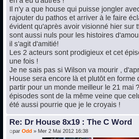
en a eu d'autres !
Il n'y a que house qui puisse jongler av
rajouter du pathos et arriver à le faire écla
évident qu'après avoir visionné hier sur t
sont aussi nuls pour les histoires d'amou
il s'agit d'amitié!
Les 2 acteurs sont prodigieux et cet ép
une fois !
Je ne sais pas si Wilson va mourir , d'ap
House sera encore là et plutôt en forme d
partir pour un monde meilleur le 21 mai ?
épisodes sont de la même veine que celui
été aussi pourrie que je le croyais !
Re: Dr House 8x19 : The C Word
par
Odd
» Mer 2 Mai 2012 16:38