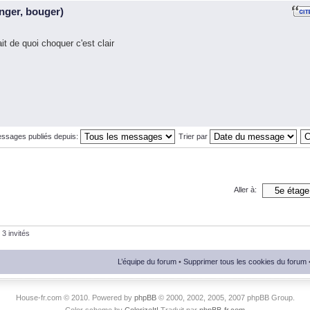
nger, bouger)
 de quoi choquer c'est clair
essages publiés depuis:
Trier par
Aller à:
 3 invités
L’équipe du forum
•
Supprimer tous les cookies du forum
House-fr.com © 2010. Powered by
phpBB
© 2000, 2002, 2005, 2007 phpBB Group.
Color scheme by
ColorizeIt!
Traduit par
phpBB-fr.com