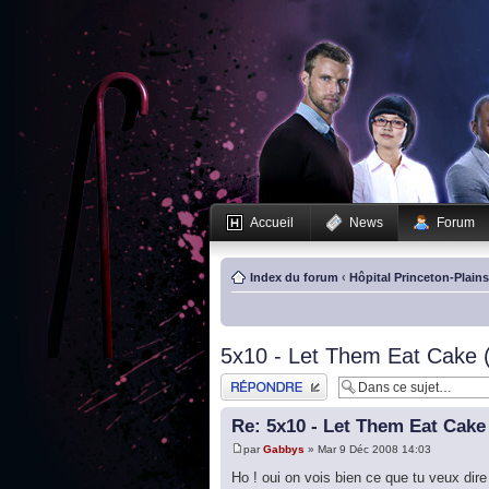
Accueil
News
Forum
Index du forum
‹
Hôpital Princeton-Plain
5x10 - Let Them Eat Cake 
Publier une réponse
Re: 5x10 - Let Them Eat Cake
par
Gabbys
» Mar 9 Déc 2008 14:03
Ho ! oui on vois bien ce que tu veux dire