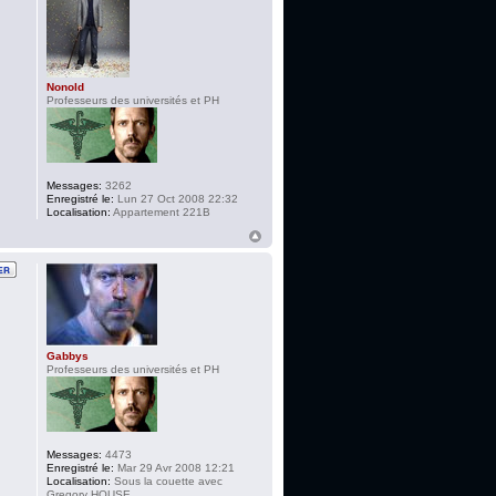
Nonold
Professeurs des universités et PH
Messages:
3262
Enregistré le:
Lun 27 Oct 2008 22:32
Localisation:
Appartement 221B
Gabbys
Professeurs des universités et PH
Messages:
4473
Enregistré le:
Mar 29 Avr 2008 12:21
Localisation:
Sous la couette avec
Gregory HOUSE....