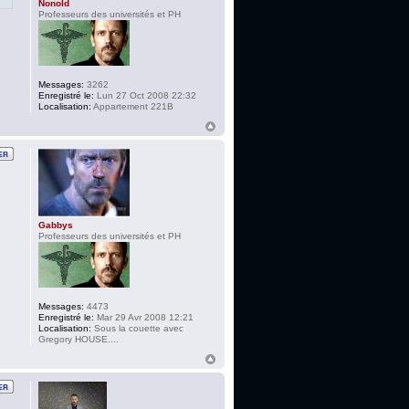
Nonold
Professeurs des universités et PH
Messages:
3262
Enregistré le:
Lun 27 Oct 2008 22:32
Localisation:
Appartement 221B
Gabbys
Professeurs des universités et PH
Messages:
4473
Enregistré le:
Mar 29 Avr 2008 12:21
Localisation:
Sous la couette avec
Gregory HOUSE....