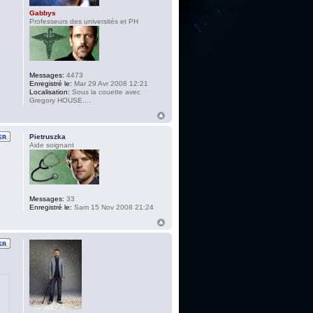
Gabbys
Professeurs des universités et PH
Messages:
4473
Enregistré le:
Mar 29 Avr 2008 12:21
Localisation:
Sous la couette avec
Gregory HOUSE....
Pietruszka
Aide soignant
Messages:
33
Enregistré le:
Sam 15 Nov 2008 21:24