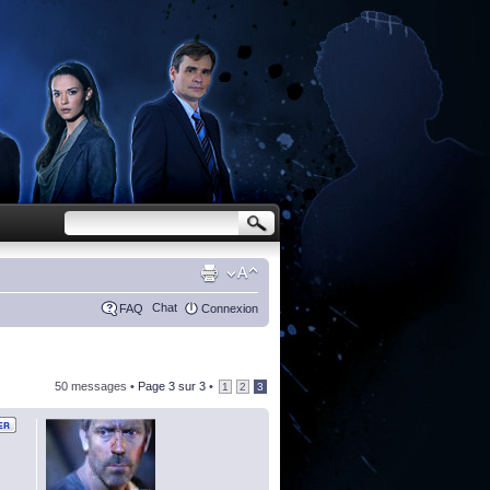
Chat
FAQ
Connexion
50 messages •
Page
3
sur
3
•
1
2
3