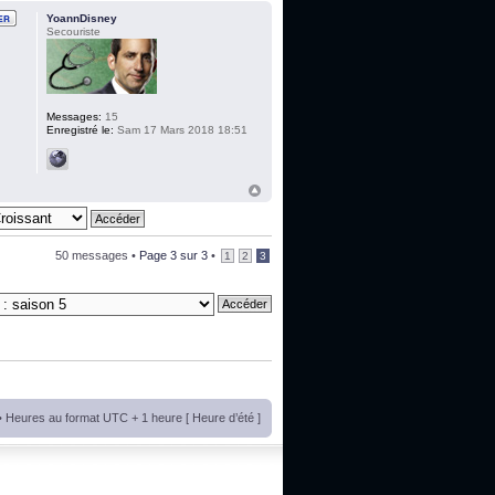
YoannDisney
Secouriste
Messages:
15
Enregistré le:
Sam 17 Mars 2018 18:51
50 messages •
Page
3
sur
3
•
1
2
3
• Heures au format UTC + 1 heure [ Heure d’été ]