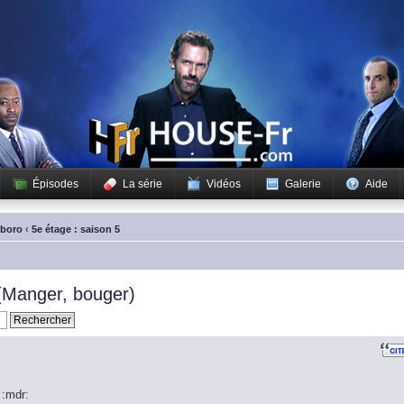
Épisodes
La série
Vidéos
Galerie
Aide
sboro
‹
5e étage : saison 5
(Manger, bouger)
 :mdr: