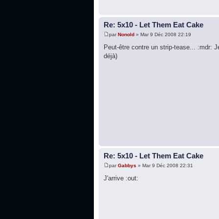
Re: 5x10 - Let Them Eat Cake
par
Nonold
» Mar 9 Déc 2008 22:19
Peut-être contre un strip-tease... :mdr: J
déjà)
Re: 5x10 - Let Them Eat Cake
par
Gabbys
» Mar 9 Déc 2008 22:31
J'arrive :out: