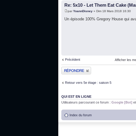
Re: 5x10 - Let Them Eat Cake (Ma
par
YoannDisney
» Dim 18 Mars 2018 16:30
Un épisode 100% Gregory House qui avait
Précédent
Afficher les m
Publier une réponse
Retour vers 5e étage : saison 5
QUI EST EN LIGNE
Utilisateurs parcourant ce forum :
Google [Bot]
et
Index du forum