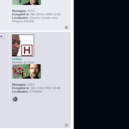
Messages:
4473
Enregistré le:
Mar 29 Avr 2008 12:21
Localisation:
Sous la couette avec
Gregory HOUSE....
andika
Membre du Staff
Messages:
1313
Enregistré le:
Ven 3 Oct 2008 18:49
Localisation:
A l'hôpital