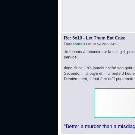
Re: 5x10 - Let Them Eat Cake
par
andika
» Lun 20 Avr 2009 23:39
Je tennais à rebondir sur la call girl, p
service!
donc d'une il n'a jamais caché son goût p
Secondo, il l'a payé et il lui reste 3 heu
Dernièrement, il faut être naïf pour croire q
"Better a murder than a misdiag