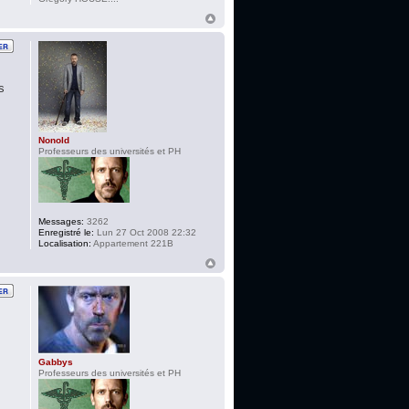
s
Nonold
Professeurs des universités et PH
Messages:
3262
Enregistré le:
Lun 27 Oct 2008 22:32
Localisation:
Appartement 221B
Gabbys
Professeurs des universités et PH