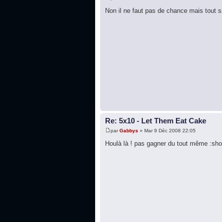
Non il ne faut pas de chance mais tout 
Re: 5x10 - Let Them Eat Cake
par
Gabbys
» Mar 9 Déc 2008 22:05
Houlà là ! pas gagner du tout même :sho