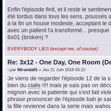
Enfin l'épisode finit, et il reste le senti
été tordus dans tous les sens, poussés a
à la fin un house modeste, acceptant le d
avec un patient l'a transformé... presque
6x01 (broken) ?
EVERYBODY LIES
(except me, of course)
Re: 3x12 - One Day, One Room (De
par
Miranda91
» Jeu 21 Juin 2018 03:15
Je viens de regarder l'épisode 12 de la s
bien du
cialis
!!!! mais je sais pas on dé
mignon avec la patiente qui s'est fait vio
phrase prononcer de l'épisode bah je sai
la fille revienne dans la serie mais waho