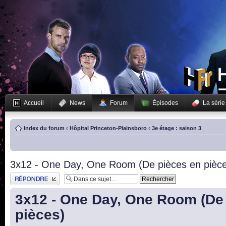
Accueil
News
Forum
Épisodes
La série
Index du forum
‹
Hôpital Princeton-Plainsboro
‹
3e étage : saison 3
3x12 - One Day, One Room (De pièces en pièc
Publier une réponse
3x12 - One Day, One Room (De
pièces)