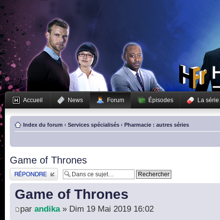
Accueil
News
Forum
Épisodes
La série
Index du forum
‹
Services spécialisés
‹
Pharmacie : autres séries
Game of Thrones
Publier une réponse
Game of Thrones
par
andika
» Dim 19 Mai 2019 16:02