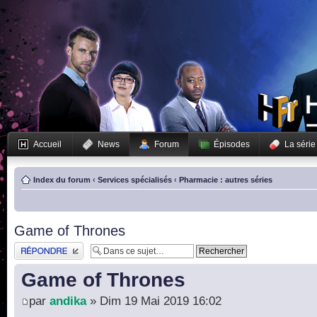
Accueil
News
Forum
Épisodes
La série
Index du forum
‹
Services spécialisés
‹
Pharmacie : autres séries
Game of Thrones
Publier une réponse
Game of Thrones
par
andika
» Dim 19 Mai 2019 16:02