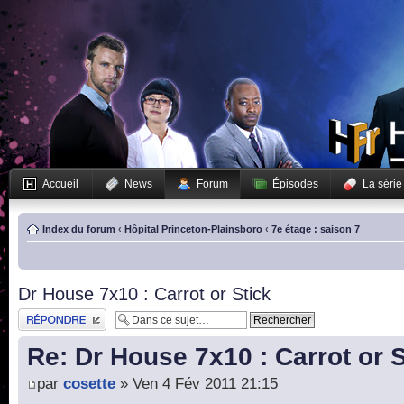
Accueil
News
Forum
Épisodes
La série
Index du forum
‹
Hôpital Princeton-Plainsboro
‹
7e étage : saison 7
Dr House 7x10 : Carrot or Stick
Publier une réponse
Re: Dr House 7x10 : Carrot or S
par
cosette
» Ven 4 Fév 2011 21:15