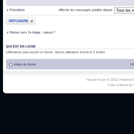
Précédent
Afficher les messages publiés depuis:
Publier une réponse
Retour vers 7e étage : saison 7
QUI EST EN LIGNE
Utilisateurs parcourant ce forum : Aucun utilisateur inscrit et 2 invités
L’
Index du forum
House-fr.com © 2010. Powered
Color scheme by