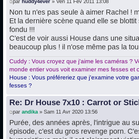
par
huddy4ever
» Ven 11 Fév 2011 13:08
Non tu n'es pas seule à aimer Rachel ! mo
Et la dernière scène quand elle se blotti
fondu !!!
C'est de voir aussi House dans une situat
beaucoup plus ! il n'ose même pas la tou
Cuddy : Vous croyez que j'aime les caméras ? Vo
monde entier vous voit examiner mes fesses et c
House : Vous préféreriez que j'examine votre gar
fesses ?
Re: Dr House 7x10 : Carrot or Stic
par
andika
» Sam 11 Avr 2020 13:56
Purée, des années après, l'intrigue au s
épisode, c'est du gros revenge porn. C'es