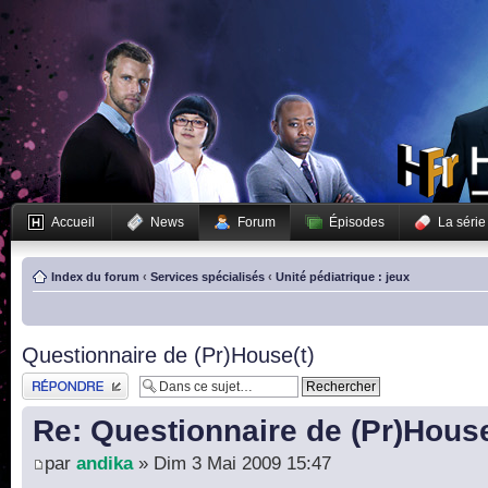
Accueil
News
Forum
Épisodes
La série
Index du forum
‹
Services spécialisés
‹
Unité pédiatrique : jeux
Questionnaire de (Pr)House(t)
Publier une réponse
Re: Questionnaire de (Pr)House
par
andika
» Dim 3 Mai 2009 15:47