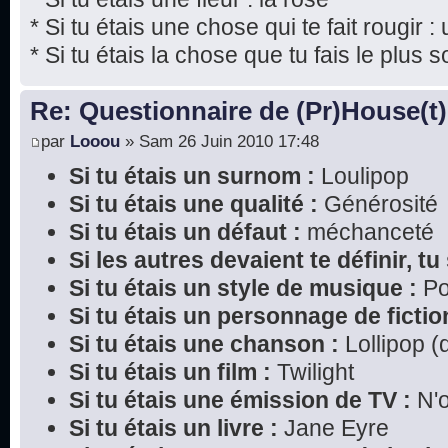
* Si tu étais une chose qui te fait rougir : 
* Si tu étais la chose que tu fais le plus s
Re: Questionnaire de (Pr)House(t)
par
Looou
» Sam 26 Juin 2010 17:48
Si tu étais un surnom :
Loulipop
Si tu étais une qualité :
Générosité
Si tu étais un défaut :
méchanceté
Si les autres devaient te définir, tu 
Si tu étais un style de musique :
P
Si tu étais un personnage de fictio
Si tu étais une chanson :
Lollipop (
Si tu étais un film :
Twilight
Si tu étais une émission de TV :
N'o
Si tu étais un livre :
Jane Eyre