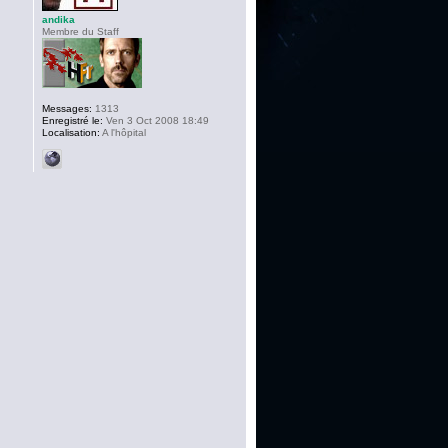
andika
Membre du Staff
Messages:
1313
Enregistré le:
Ven 3 Oct 2008 18:49
Localisation:
A l'hôpital