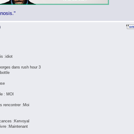
nosis."
)
is :idiot
Georges dans rush hour 3
bottle
use
lle : MOI
is rencontrer :Moi
acances :Kervoyal
vivre :Maintenant