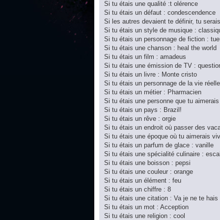
Si tu étais une qualité :t olérence
Si tu étais un défaut : condescendence
Si les autres devaient te définir, tu serai
Si tu étais un style de musique : classiq
Si tu étais un personnage de fiction : tue
Si tu étais une chanson : heal the world
Si tu étais un film : amadeus
Si tu étais une émission de TV : questi
Si tu étais un livre : Monte cristo
Si tu étais un personnage de la vie réel
Si tu étais un métier : Pharmacien
Si tu étais une personne que tu aimerais
Si tu étais un pays : Brazil!
Si tu étais un rêve : orgie
Si tu étais un endroit où passer des vac
Si tu étais une époque où tu aimerais vivr
Si tu étais un parfum de glace : vanille
Si tu étais une spécialité culinaire : esc
Si tu étais une boisson : pepsi
Si tu étais une couleur : orange
Si tu étais un élément : feu
Si tu étais un chiffre : 8
Si tu étais une citation : Va je ne te hais
Si tu étais un mot : Acception
Si tu étais une religion : cool