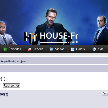
Épisodes
La série
Vidéos
Galerie
Aide
ité pédiatrique : jeux
(t)
se(t)