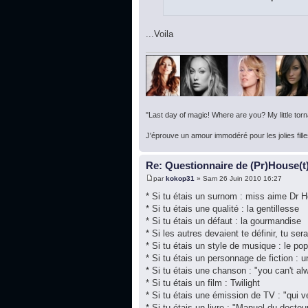
...Voila
"Last day of magic! Where are you? My little torna
J'éprouve un amour immodéré pour les jolies fille
Re: Questionnaire de (Pr)House(t
par
kokop31
» Sam 26 Juin 2010 16:27
* Si tu étais un surnom : miss aime Dr 
* Si tu étais une qualité : la gentillesse
* Si tu étais un défaut : la gourmandise
* Si les autres devaient te définir, tu ser
* Si tu étais un style de musique : le pop
* Si tu étais un personnage de fiction : 
* Si tu étais une chanson : "you can't al
* Si tu étais un film : Twilight
* Si tu étais une émission de TV : "qui v
* Si tu étais un livre : "Manuel du doct