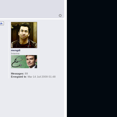
mengdi
Interne
Messages:
89
Enregistré le:
Mar 14 Juil 2009 01:48