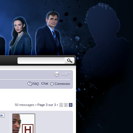
Chat
FAQ
Connexion
50 messages •
Page
3
sur
3
•
1
2
3