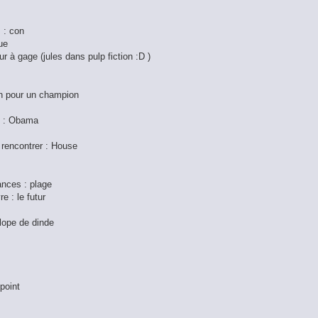
s : con
ue
ur à gage (jules dans pulp fiction :D )
on pour un champion
le : Obama
 rencontrer : House
ances : plage
e : le futur
alope de dinde
 point