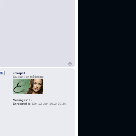
kokop31
Etudiant en médecine
Messages:
19
Enregistré le:
Dim 13 Juin 2010 20:34