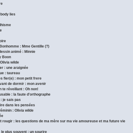
re
ybody lies
ddhisme
de
oire
 Bonhomme : Mme Gentille (?)
dessin animé : Minnie
ny Boon
 Olivia wilde
pper : une araignée
que : taureau
s fier(e) : mon petit frere
avant de dormir : mon avenir
 te réveillant : Oh non!
cusable : la faute d'orthographe
 : je sais pas
 lire dans les pensées
féminin : Olivia wilde
dée
fait rougir : les questions de ma mère sur ma vie amoureuse et ma future vie
s le plus souvent : un sourire