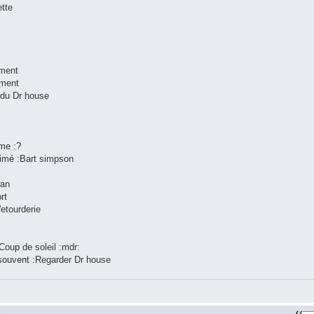
ette
 ment
ement
s du Dr house
me :?
nimé :Bart simpson
han
rt
'etourderie
:Coup de soleil :mdr:
s souvent :Regarder Dr house