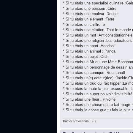
* Si tu étais une spécialité culinaire :Gal
* Si tu étais une boisson :Cidre
* Si tu étais une couleur :Rouge
* Si tu étais un élément :Terre
* Si tu étais un chiffre :5
* Si tu étais une citation :Tout le monde
* Si tu étais un mot :Anticonstitutionnel
* Si tu étais une religion :Les adorateur
* Si tu étais un sport :Handball
* Si tu étais un animal : Panda
* Si tu étais un objet :Ordi
* Si tu étais un Mr ou une Mme Bonhom
* Si tu étais un personnage de dessin a
* Si tu étais un comique :Roumanoff
* Si tu étais un(e) acteur(rice) :Jackie C
* Si tu étais un truc qui fait flipper :La mo
* Si tu étais la faute la plus excusable :L
* Si tu étais un super pouvoir :Invisibilité
* Si tu étais une fleur : Pivoine
* Si tu étais une chose qui te fait rougir 
* Si tu étais la chose que tu fais le plu
Kutner Revieenns!! ;( ;(