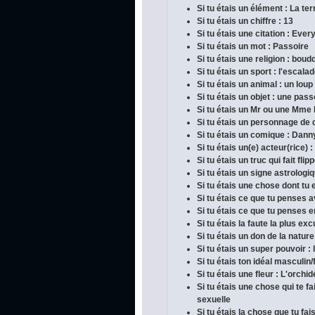
Si tu étais un élément : La ter
Si tu étais un chiffre : 13
Si tu étais une citation : Ever
Si tu étais un mot : Passoire
Si tu étais une religion : bou
Si tu étais un sport : l'escala
Si tu étais un animal : un loup
Si tu étais un objet : une pass
Si tu étais un Mr ou une Mme
Si tu étais un personnage de 
Si tu étais un comique : Dan
Si tu étais un(e) acteur(rice) :
Si tu étais un truc qui fait fli
Si tu étais un signe astrologi
Si tu étais une chose dont tu e
Si tu étais ce que tu penses 
Si tu étais ce que tu penses en
Si tu étais la faute la plus ex
Si tu étais un don de la nature
Si tu étais un super pouvoir :
Si tu étais ton idéal masculin/
Si tu étais une fleur : L'orchi
Si tu étais une chose qui te 
sexuelle
Si tu étais la chose que tu fai