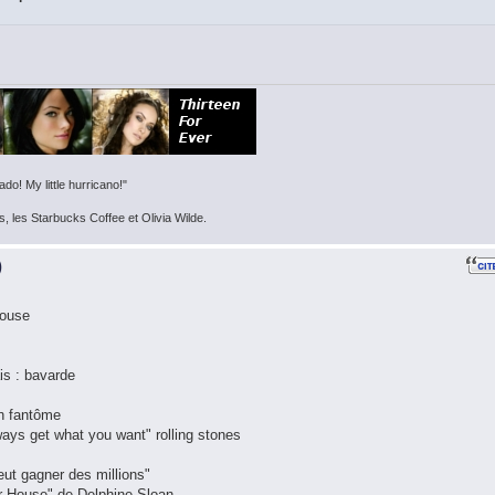
do! My little hurricano!"
s, les Starbucks Coffee et Olivia Wilde.
)
House
ais : bavarde
un fantôme
ways get what you want" rolling stones
eut gagner des millions"
eur House" de Delphine Sloan