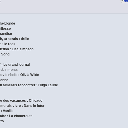
)
-la-blonde
tillesse
rmandise
r, tu serais : drôle
 : le rock
iction : Lisa simpson
e Song
 : Le grand journal
nt des monts
 vie réelle : Olivia Wilde
gienne
tu aimerais rencontrer : Hugh Laurie
ser des vacances : Chicago
imerais vivre : Dans le futur
: Vanille
inaire : La choucroute
rto