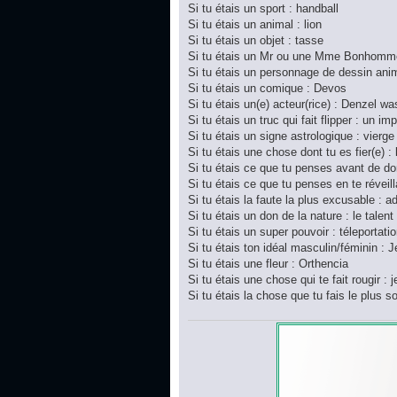
Si tu étais un sport : handball
Si tu étais un animal : lion
Si tu étais un objet : tasse
Si tu étais un Mr ou une Mme Bonhomme
Si tu étais un personnage de dessin ani
Si tu étais un comique : Devos
Si tu étais un(e) acteur(rice) : Denzel w
Si tu étais un truc qui fait flipper : un im
Si tu étais un signe astrologique : vierge
Si tu étais une chose dont tu es fier(e) :
Si tu étais ce que tu penses avant de do
Si tu étais ce que tu penses en te réveilla
Si tu étais la faute la plus excusable : a
Si tu étais un don de la nature : le talent
Si tu étais un super pouvoir : téleportati
Si tu étais ton idéal masculin/féminin : 
Si tu étais une fleur : Orthencia
Si tu étais une chose qui te fait rougir : 
Si tu étais la chose que tu fais le plus 