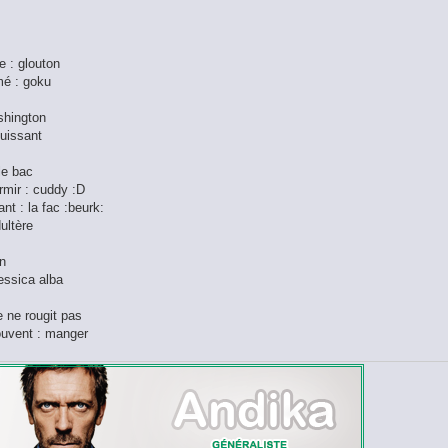
 : glouton
mé : goku
ashington
puissant
 le bac
rmir : cuddy :D
nt : la fac :beurk:
dultère
on
Jessica alba
je ne rougit pas
souvent : manger