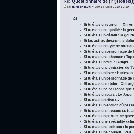
Re: Questionnaire de (Pr)House(t
par
thirteen-laval
» Dim 14 Mars 2010 17:39
Si tu étais un surnom : Citron
Si tu étais une qualité : la gen
Si tu étais un défaut : la gou
Si les autres devaient te défini
Si tu étais un style de musique
Si tu étais un personnage de f
Si tu étais une chanson : Tap
Si tu étais un film : Twilight
Si tu étais une émission de TV
Si tu étais un livre : Hurleve
Si tu étais un personnage de la
Si tu étais un métier : Chirur
Si tu étais une personne que 
Si tu étais un pays : Le Japon
Si tu étais un rêve :...
Si tu étais un endroit où pas
Si tu étais une époque où tu a
Si tu étais un parfum de glace 
Si tu étais une spécialité cul
Si tu étais une boisson : le po
Si tu étais une couleur : Vert