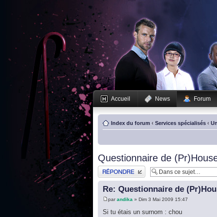
Accueil
News
Forum
Index du forum
‹
Services spécialisés
‹
Un
Questionnaire de (Pr)House
Publier une réponse
Re: Questionnaire de (Pr)Hou
par
andika
» Dim 3 Mai 2009 15:47
Si tu étais un surnom : chou