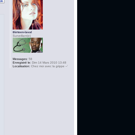
thirteen-laval
Surveillant(e)
Messages:
58
Enregistré le:
Dim 14 Mars 2010 13:48
Localisation:
Chez moi avec la grippe --'