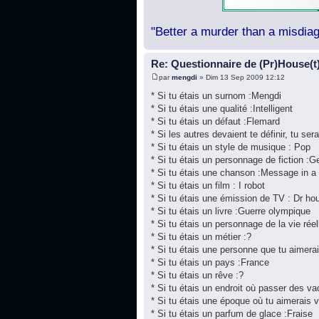
"Better a murder than a misdiag
Re: Questionnaire de (Pr)House(t
par
mengdi
» Dim 13 Sep 2009 12:12
* Si tu étais un surnom :Mengdi
* Si tu étais une qualité :Intelligent
* Si tu étais un défaut :Flemard
* Si les autres devaient te définir, tu sera
* Si tu étais un style de musique : Pop
* Si tu étais un personnage de fiction :
* Si tu étais une chanson :Message in a 
* Si tu étais un film : I robot
* Si tu étais une émission de TV : Dr ho
* Si tu étais un livre :Guerre olympique
* Si tu étais un personnage de la vie rée
* Si tu étais un métier :?
* Si tu étais une personne que tu aimera
* Si tu étais un pays :France
* Si tu étais un rêve :?
* Si tu étais un endroit où passer des v
* Si tu étais une époque où tu aimerais 
* Si tu étais un parfum de glace :Fraise