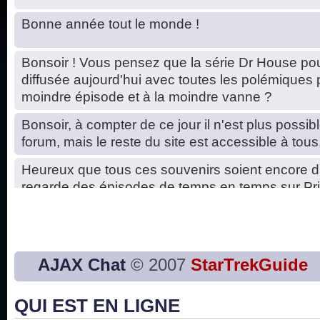
Bonne année tout le monde !
Bonsoir ! Vous pensez que la série Dr House pou
diffusée aujourd'hui avec toutes les polémiques 
moindre épisode et à la moindre vanne ?
Bonsoir, à compter de ce jour il n'est plus possibl
forum, mais le reste du site est accessible à tous
Heureux que tous ces souvenirs soient encore d
regarde des épisodes de temps en temps sur Pri
Hello, petits soucis dus au changement du serve
base de données. C'est réparé. :)
Bon, 2020, ça n'a pas trop marché. JE vous sou
AJAX Chat
© 2007
StarTrekGuide
2021 plus belle que 2020 !
QUI EST EN LIGNE
J'ai l'impression que nous n'avons pas fait les s