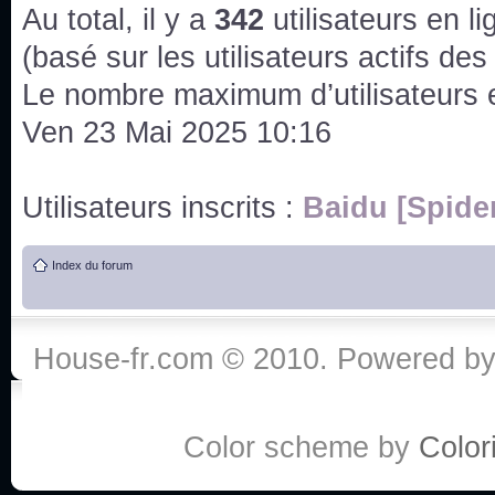
issus des saisons 6; 7 et 8 !
Au total, il y a
342
utilisateurs en lig
Bonne année 2020 !
(basé sur les utilisateurs actifs de
Le nombre maximum d’utilisateurs 
Bonne année 2019 !
Ven 23 Mai 2025 10:16
Joyeux Noël !
Utilisateurs inscrits :
Baidu [Spide
Bonne année tout le monde !
Index du forum
Un peu de ménage, spams supprimés. Depuis 
chaines françaises diffusent House, HD1 et TMC
House-fr.com © 2010. Powered b
Salut ! T'as plus de précisions sur l'épisode ? 
3x24 Human Error mais je suis pas sur
Bonjour j'aimerais que l'on m'aide à trouver un é
Color scheme by
Colori
qu'une personne fait un arrêt cardiaque mais res
de vos réponse