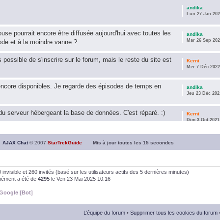
andika
Lun 27 Jan 202
use pourrait encore être diffusée aujourd'hui avec toutes les
andika
Mar 26 Sep 202
ode et à la moindre vanne ?
s possible de s'inscrire sur le forum, mais le reste du site est
Kerni
Mer 7 Déc 2022
encore disponibles. Je regarde des épisodes de temps en
andika
Jeu 23 Déc 202
u serveur hébergeant la base de données. C'est réparé. :)
Kerni
Dim 3 Oct 2021
ous souhaite une année 2021 plus belle que 2020 !
andika
AJAX Chat
© 2007
StarTrekGuide
Mis à jour toutes les
15
secondes
Jeu 21 Jan 202
it les survivor des épisodes issus des saisons 6; 7 et 8 !
andika
, 0 invisible et 260 invités (basé sur les utilisateurs actifs des 5 dernières minutes)
Dim 26 Avr 202
anément a été de
4295
le Ven 23 Mai 2025 10:16
Google [Bot]
andika
Dim 5 Jan 2020
L’équipe du forum
•
Supprimer tous les cookies du forum
andika