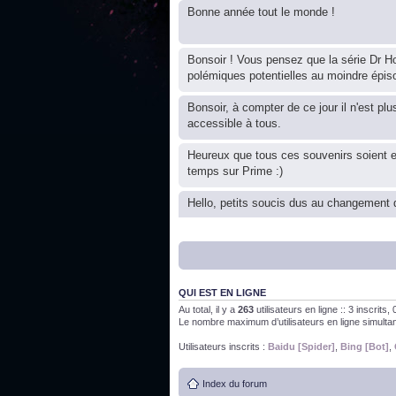
Bonne année tout le monde !
Bonsoir ! Vous pensez que la série Dr Ho
polémiques potentielles au moindre épis
Bonsoir, à compter de ce jour il n'est plu
accessible à tous.
Heureux que tous ces souvenirs soient 
temps sur Prime :)
Hello, petits soucis dus au changement d
Bon, 2020, ça n'a pas trop marché. JE v
QUI EST EN LIGNE
J'ai l'impression que nous n'avons pas fa
Au total, il y a
263
utilisateurs en ligne :: 3 inscrits
Le nombre maximum d’utilisateurs en ligne simult
Bonne année 2020 !
Utilisateurs inscrits :
Baidu [Spider]
,
Bing [Bot]
,
Index du forum
Bonne année 2019 !