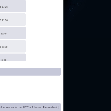
5 17:25
3 21:56
 20:49
1 00:20
 11:27
1 17:15
0 14:19
 22:14
• Heures au format UTC + 1 heure [ Heure d’été ]