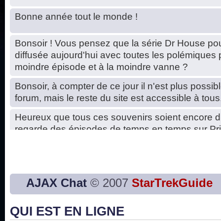
Bonne année tout le monde !
Bonsoir ! Vous pensez que la série Dr House pou
diffusée aujourd'hui avec toutes les polémiques 
moindre épisode et à la moindre vanne ?
Bonsoir, à compter de ce jour il n'est plus possibl
forum, mais le reste du site est accessible à tous
Heureux que tous ces souvenirs soient encore d
regarde des épisodes de temps en temps sur Pri
Hello, petits soucis dus au changement du serve
base de données. C'est réparé. :)
Bon, 2020, ça n'a pas trop marché. JE vous sou
AJAX Chat
© 2007
StarTrekGuide
2021 plus belle que 2020 !
QUI EST EN LIGNE
J'ai l'impression que nous n'avons pas fait les s