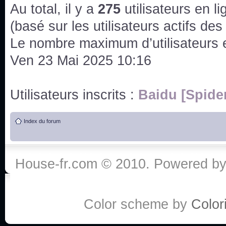
issus des saisons 6; 7 et 8 !
Au total, il y a
275
utilisateurs en lig
Bonne année 2020 !
(basé sur les utilisateurs actifs de
Le nombre maximum d’utilisateurs 
Bonne année 2019 !
Ven 23 Mai 2025 10:16
Joyeux Noël !
Utilisateurs inscrits :
Baidu [Spide
Bonne année tout le monde !
Index du forum
Un peu de ménage, spams supprimés. Depuis 
chaines françaises diffusent House, HD1 et TMC
House-fr.com © 2010. Powered b
Salut ! T'as plus de précisions sur l'épisode ? 
3x24 Human Error mais je suis pas sur
Bonjour j'aimerais que l'on m'aide à trouver un é
Color scheme by
Colori
qu'une personne fait un arrêt cardiaque mais res
de vos réponse