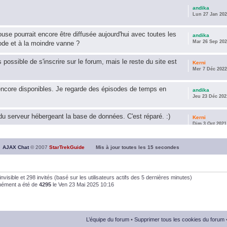
andika
Lun 27 Jan 202
use pourrait encore être diffusée aujourd'hui avec toutes les
andika
Mar 26 Sep 202
ode et à la moindre vanne ?
s possible de s'inscrire sur le forum, mais le reste du site est
Kerni
Mer 7 Déc 2022
encore disponibles. Je regarde des épisodes de temps en
andika
Jeu 23 Déc 202
u serveur hébergeant la base de données. C'est réparé. :)
Kerni
Dim 3 Oct 2021
ous souhaite une année 2021 plus belle que 2020 !
andika
AJAX Chat
© 2007
StarTrekGuide
Mis à jour toutes les
15
secondes
Jeu 21 Jan 202
it les survivor des épisodes issus des saisons 6; 7 et 8 !
andika
0 invisible et 298 invités (basé sur les utilisateurs actifs des 5 dernières minutes)
Dim 26 Avr 202
anément a été de
4295
le Ven 23 Mai 2025 10:16
andika
Dim 5 Jan 2020
L’équipe du forum
•
Supprimer tous les cookies du forum
andika