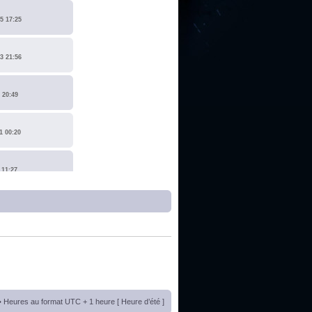
5 17:25
3 21:56
 20:49
1 00:20
 11:27
1 17:15
0 14:19
 22:14
• Heures au format UTC + 1 heure [ Heure d’été ]