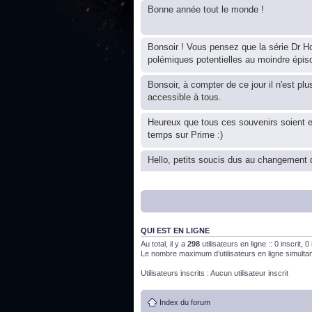
Bonne année tout le monde !
Bonsoir ! Vous pensez que la série Dr Ho
polémiques potentielles au moindre épis
Bonsoir, à compter de ce jour il n'est plu
accessible à tous.
Heureux que tous ces souvenirs soient 
temps sur Prime :)
Hello, petits soucis dus au changement d
Bon, 2020, ça n'a pas trop marché. JE v
QUI EST EN LIGNE
J'ai l'impression que nous n'avons pas fa
Au total, il y a
298
utilisateurs en ligne :: 0 inscrit, 
Le nombre maximum d’utilisateurs en ligne simult
Bonne année 2020 !
Utilisateurs inscrits : Aucun utilisateur inscrit
Index du forum
Bonne année 2019 !