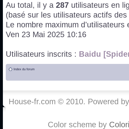
issus des saisons 6; 7 et 8 !
Au total, il y a
287
utilisateurs en lig
Bonne année 2020 !
(basé sur les utilisateurs actifs de
Le nombre maximum d’utilisateurs 
Bonne année 2019 !
Ven 23 Mai 2025 10:16
Joyeux Noël !
Utilisateurs inscrits :
Baidu [Spide
Bonne année tout le monde !
Index du forum
Un peu de ménage, spams supprimés. Depuis 
chaines françaises diffusent House, HD1 et TMC
Salut ! T'as plus de précisions sur l'épisode ? 
3x24 Human Error mais je suis pas sur
House-fr.com © 2010. Powered b
Bonjour j'aimerais que l'on m'aide à trouver un é
qu'une personne fait un arrêt cardiaque mais res
Color scheme by
Colori
de vos réponse