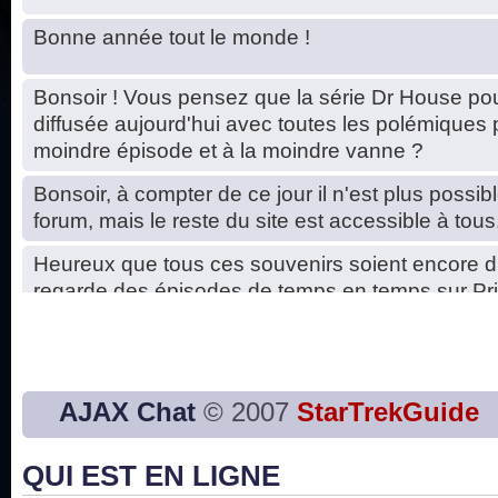
Bonne année tout le monde !
Bonsoir ! Vous pensez que la série Dr House pou
diffusée aujourd'hui avec toutes les polémiques 
moindre épisode et à la moindre vanne ?
Bonsoir, à compter de ce jour il n'est plus possibl
forum, mais le reste du site est accessible à tous
Heureux que tous ces souvenirs soient encore d
regarde des épisodes de temps en temps sur Pri
Hello, petits soucis dus au changement du serve
base de données. C'est réparé. :)
Bon, 2020, ça n'a pas trop marché. JE vous sou
AJAX Chat
© 2007
StarTrekGuide
2021 plus belle que 2020 !
QUI EST EN LIGNE
J'ai l'impression que nous n'avons pas fait les s