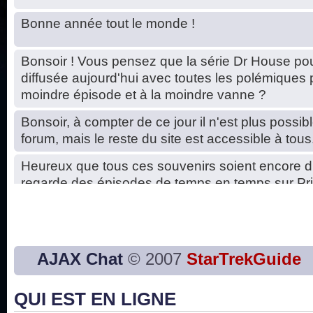
Bonne année tout le monde !
Bonsoir ! Vous pensez que la série Dr House pou
diffusée aujourd'hui avec toutes les polémiques 
moindre épisode et à la moindre vanne ?
Bonsoir, à compter de ce jour il n'est plus possibl
forum, mais le reste du site est accessible à tous
Heureux que tous ces souvenirs soient encore d
regarde des épisodes de temps en temps sur Pri
Hello, petits soucis dus au changement du serve
base de données. C'est réparé. :)
Bon, 2020, ça n'a pas trop marché. JE vous sou
AJAX Chat
© 2007
StarTrekGuide
2021 plus belle que 2020 !
QUI EST EN LIGNE
J'ai l'impression que nous n'avons pas fait les s