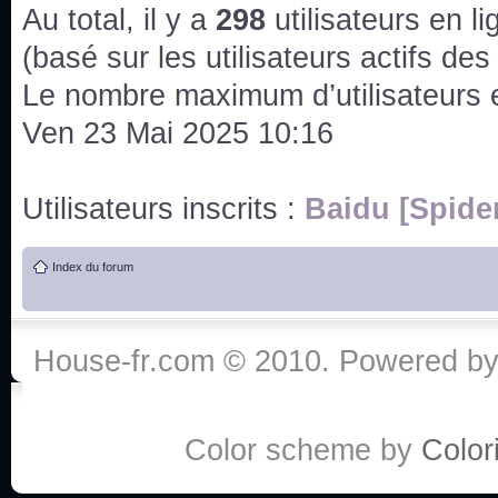
issus des saisons 6; 7 et 8 !
Au total, il y a
298
utilisateurs en lig
Bonne année 2020 !
(basé sur les utilisateurs actifs de
Le nombre maximum d’utilisateurs 
Bonne année 2019 !
Ven 23 Mai 2025 10:16
Joyeux Noël !
Utilisateurs inscrits :
Baidu [Spide
Bonne année tout le monde !
Index du forum
Un peu de ménage, spams supprimés. Depuis 
chaines françaises diffusent House, HD1 et TMC
House-fr.com © 2010. Powered b
Salut ! T'as plus de précisions sur l'épisode ? 
3x24 Human Error mais je suis pas sur
Bonjour j'aimerais que l'on m'aide à trouver un é
Color scheme by
Colori
qu'une personne fait un arrêt cardiaque mais res
de vos réponse