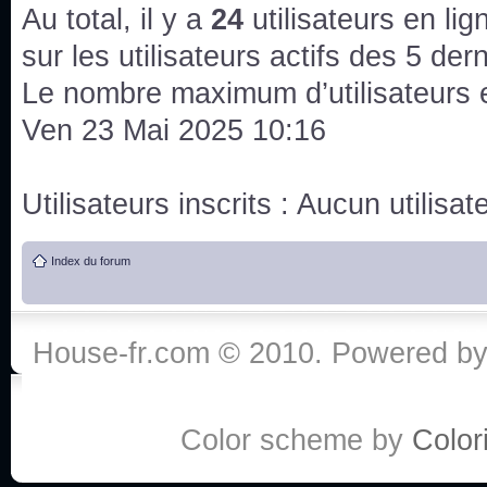
issus des saisons 6; 7 et 8 !
Au total, il y a
24
utilisateurs en lign
Bonne année 2020 !
sur les utilisateurs actifs des 5 der
Le nombre maximum d’utilisateurs 
Bonne année 2019 !
Ven 23 Mai 2025 10:16
Joyeux Noël !
Utilisateurs inscrits : Aucun utilisate
Bonne année tout le monde !
Index du forum
Un peu de ménage, spams supprimés. Depuis 
chaines françaises diffusent House, HD1 et TMC
House-fr.com © 2010. Powered b
Salut ! T'as plus de précisions sur l'épisode ? 
3x24 Human Error mais je suis pas sur
Bonjour j'aimerais que l'on m'aide à trouver un é
Color scheme by
Colori
qu'une personne fait un arrêt cardiaque mais res
de vos réponse