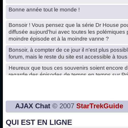
Bonne année tout le monde !
Bonsoir ! Vous pensez que la série Dr House pou
diffusée aujourd'hui avec toutes les polémiques 
moindre épisode et à la moindre vanne ?
Bonsoir, à compter de ce jour il n'est plus possibl
forum, mais le reste du site est accessible à tous
Heureux que tous ces souvenirs soient encore d
regarde des épisodes de temps en temps sur Pri
Hello, petits soucis dus au changement du serve
base de données. C'est réparé. :)
Bon, 2020, ça n'a pas trop marché. JE vous sou
AJAX Chat
© 2007
StarTrekGuide
2021 plus belle que 2020 !
QUI EST EN LIGNE
J'ai l'impression que nous n'avons pas fait les s