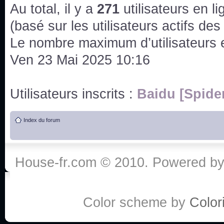
issus des saisons 6; 7 et 8 !
Au total, il y a
271
utilisateurs en lig
Bonne année 2020 !
(basé sur les utilisateurs actifs de
Le nombre maximum d’utilisateurs 
Bonne année 2019 !
Ven 23 Mai 2025 10:16
Joyeux Noël !
Utilisateurs inscrits :
Baidu [Spide
Bonne année tout le monde !
Index du forum
Un peu de ménage, spams supprimés. Depuis 
chaines françaises diffusent House, HD1 et TMC
House-fr.com © 2010. Powered b
Salut ! T'as plus de précisions sur l'épisode ? 
3x24 Human Error mais je suis pas sur
Bonjour j'aimerais que l'on m'aide à trouver un é
Color scheme by
Colori
qu'une personne fait un arrêt cardiaque mais res
de vos réponse