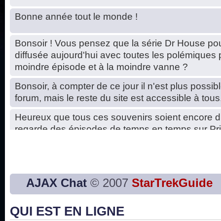
Bonne année tout le monde !
Bonsoir ! Vous pensez que la série Dr House pou
diffusée aujourd'hui avec toutes les polémiques 
moindre épisode et à la moindre vanne ?
Bonsoir, à compter de ce jour il n'est plus possibl
forum, mais le reste du site est accessible à tous
Heureux que tous ces souvenirs soient encore d
regarde des épisodes de temps en temps sur Pri
Hello, petits soucis dus au changement du serve
base de données. C'est réparé. :)
Bon, 2020, ça n'a pas trop marché. JE vous sou
AJAX Chat
© 2007
StarTrekGuide
2021 plus belle que 2020 !
QUI EST EN LIGNE
J'ai l'impression que nous n'avons pas fait les s