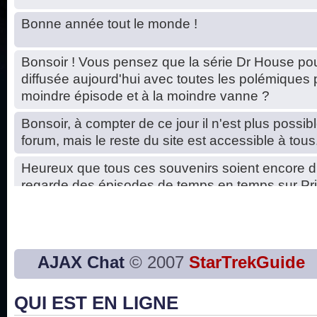
Bonne année tout le monde !
Bonsoir ! Vous pensez que la série Dr House pou
diffusée aujourd'hui avec toutes les polémiques 
moindre épisode et à la moindre vanne ?
Bonsoir, à compter de ce jour il n'est plus possibl
forum, mais le reste du site est accessible à tous
Heureux que tous ces souvenirs soient encore d
regarde des épisodes de temps en temps sur Pri
Hello, petits soucis dus au changement du serve
base de données. C'est réparé. :)
Bon, 2020, ça n'a pas trop marché. JE vous sou
AJAX Chat
© 2007
StarTrekGuide
2021 plus belle que 2020 !
QUI EST EN LIGNE
J'ai l'impression que nous n'avons pas fait les s