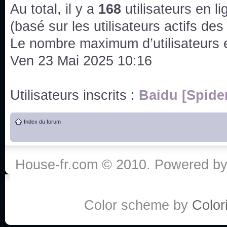
issus des saisons 6; 7 et 8 !
Au total, il y a
168
utilisateurs en lig
Bonne année 2020 !
(basé sur les utilisateurs actifs de
Le nombre maximum d’utilisateurs 
Bonne année 2019 !
Ven 23 Mai 2025 10:16
Joyeux Noël !
Utilisateurs inscrits :
Baidu [Spide
Bonne année tout le monde !
Index du forum
Un peu de ménage, spams supprimés. Depuis 
chaines françaises diffusent House, HD1 et TMC
House-fr.com © 2010. Powered b
Salut ! T'as plus de précisions sur l'épisode ? 
3x24 Human Error mais je suis pas sur
Bonjour j'aimerais que l'on m'aide à trouver un é
Color scheme by
Colori
qu'une personne fait un arrêt cardiaque mais res
de vos réponse