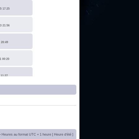
5 17:25
3 21:56
 20:49
1 00:20
 11:27
1 17:15
0 14:19
 22:14
• Heures au format UTC + 1 heure [ Heure d’été ]