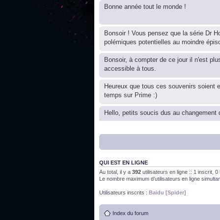
Bonne année tout le monde !
Bonsoir ! Vous pensez que la série Dr Ho
polémiques potentielles au moindre épis
Bonsoir, à compter de ce jour il n'est plu
accessible à tous.
Heureux que tous ces souvenirs soient 
temps sur Prime :)
Hello, petits soucis dus au changement d
Bon, 2020, ça n'a pas trop marché. JE v
QUI EST EN LIGNE
J'ai l'impression que nous n'avons pas fa
Au total, il y a
392
utilisateurs en ligne :: 1 inscrit, 
Le nombre maximum d’utilisateurs en ligne simult
Bonne année 2020 !
Utilisateurs inscrits :
Baidu [Spider]
Index du forum
Bonne année 2019 !