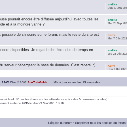
andika
Lun 27 Jan 202
use pourrait encore être diffusée aujourd'hui avec toutes les
andika
Mar 26 Sep 202
ode et à la moindre vanne ?
s possible de s'inscrire sur le forum, mais le reste du site est
Kerni
Mer 7 Déc 2022
encore disponibles. Je regarde des épisodes de temps en
andika
Jeu 23 Déc 202
u serveur hébergeant la base de données. C'est réparé. :)
Kerni
Dim 3 Oct 2021
ous souhaite une année 2021 plus belle que 2020 !
andika
AJAX Chat
© 2007
StarTrekGuide
Mis à jour toutes les
15
secondes
Jeu 21 Jan 202
it les survivor des épisodes issus des saisons 6; 7 et 8 !
andika
0 invisible et 391 invités (basé sur les utilisateurs actifs des 5 dernières minutes)
Dim 26 Avr 202
anément a été de
4295
le Ven 23 Mai 2025 10:16
andika
Dim 5 Jan 2020
L’équipe du forum
•
Supprimer tous les cookies du forum
andika