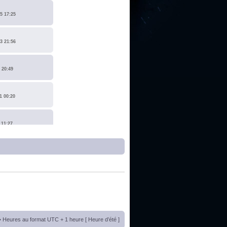
5 17:25
3 21:56
 20:49
1 00:20
 11:27
1 17:15
0 14:19
 22:14
• Heures au format UTC + 1 heure [ Heure d’été ]