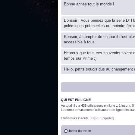
Bonne année tout le monde !
Bonsoir ! Vous pensez que la série Dr Ho
polémiques potentielles au moindre épis
Bonsoir, à compter de ce jour il n'est plu
accessible à tous.
Heureux que tous ces souvenirs soient 
temps sur Prime :)
Hello, petits soucis dus au changement d
Bon, 2020, ça n'a pas trop marché. JE v
QUI EST EN LIGNE
J'ai l'impression que nous n'avons pas fa
Au total, il y a
436
utilisateurs en ligne :: 1 inscrit, 
Le nombre maximum d’utilisateurs en ligne simult
Bonne année 2020 !
Utilisateurs inscrits :
Baidu [Spider]
Index du forum
Bonne année 2019 !