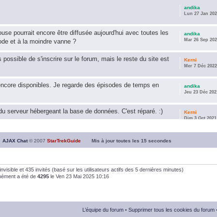
andika
Lun 27 Jan 202
use pourrait encore être diffusée aujourd'hui avec toutes les
andika
Mar 26 Sep 202
ode et à la moindre vanne ?
s possible de s'inscrire sur le forum, mais le reste du site est
Kerni
Mer 7 Déc 2022
encore disponibles. Je regarde des épisodes de temps en
andika
Jeu 23 Déc 202
u serveur hébergeant la base de données. C'est réparé. :)
Kerni
Dim 3 Oct 2021
ous souhaite une année 2021 plus belle que 2020 !
andika
AJAX Chat
© 2007
StarTrekGuide
Mis à jour toutes les
15
secondes
Jeu 21 Jan 202
it les survivor des épisodes issus des saisons 6; 7 et 8 !
andika
0 invisible et 435 invités (basé sur les utilisateurs actifs des 5 dernières minutes)
Dim 26 Avr 202
anément a été de
4295
le Ven 23 Mai 2025 10:16
andika
Dim 5 Jan 2020
L’équipe du forum
•
Supprimer tous les cookies du forum
andika