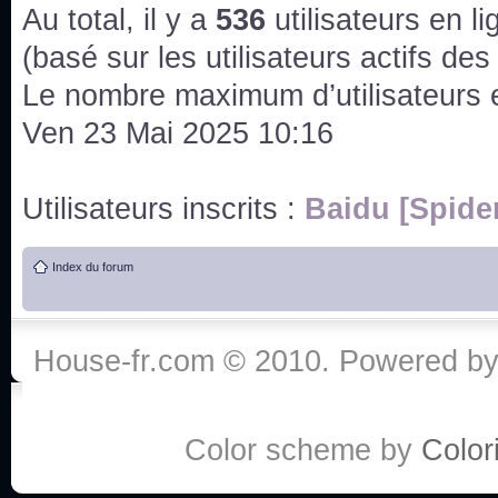
issus des saisons 6; 7 et 8 !
Au total, il y a
536
utilisateurs en lig
Bonne année 2020 !
(basé sur les utilisateurs actifs de
Le nombre maximum d’utilisateurs 
Bonne année 2019 !
Ven 23 Mai 2025 10:16
Joyeux Noël !
Utilisateurs inscrits :
Baidu [Spide
Bonne année tout le monde !
Index du forum
Un peu de ménage, spams supprimés. Depuis 
chaines françaises diffusent House, HD1 et TMC
House-fr.com © 2010. Powered b
Salut ! T'as plus de précisions sur l'épisode ? 
3x24 Human Error mais je suis pas sur
Bonjour j'aimerais que l'on m'aide à trouver un é
Color scheme by
Colori
qu'une personne fait un arrêt cardiaque mais res
de vos réponse