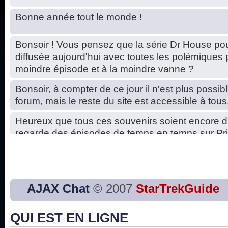
Bonne année tout le monde !
Bonsoir ! Vous pensez que la série Dr House pou
diffusée aujourd'hui avec toutes les polémiques 
moindre épisode et à la moindre vanne ?
Bonsoir, à compter de ce jour il n'est plus possibl
forum, mais le reste du site est accessible à tous
Heureux que tous ces souvenirs soient encore d
regarde des épisodes de temps en temps sur Pri
Hello, petits soucis dus au changement du serve
base de données. C'est réparé. :)
Bon, 2020, ça n'a pas trop marché. JE vous sou
AJAX Chat
© 2007
StarTrekGuide
2021 plus belle que 2020 !
QUI EST EN LIGNE
J'ai l'impression que nous n'avons pas fait les s