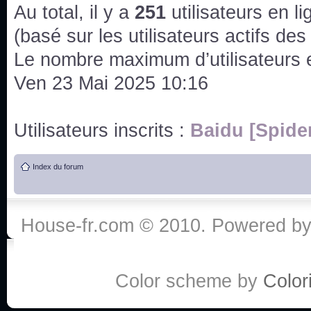
issus des saisons 6; 7 et 8 !
Au total, il y a
251
utilisateurs en lig
Bonne année 2020 !
(basé sur les utilisateurs actifs de
Le nombre maximum d’utilisateurs 
Bonne année 2019 !
Ven 23 Mai 2025 10:16
Joyeux Noël !
Utilisateurs inscrits :
Baidu [Spide
Bonne année tout le monde !
Index du forum
Un peu de ménage, spams supprimés. Depuis 
chaines françaises diffusent House, HD1 et TMC
House-fr.com © 2010. Powered b
Salut ! T'as plus de précisions sur l'épisode ? 
3x24 Human Error mais je suis pas sur
Bonjour j'aimerais que l'on m'aide à trouver un é
Color scheme by
Colori
qu'une personne fait un arrêt cardiaque mais res
de vos réponse