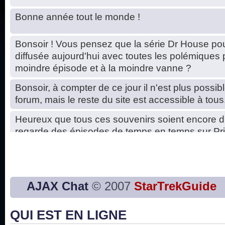
Bonne année tout le monde !
Bonsoir ! Vous pensez que la série Dr House pou
diffusée aujourd'hui avec toutes les polémiques 
moindre épisode et à la moindre vanne ?
Bonsoir, à compter de ce jour il n'est plus possibl
forum, mais le reste du site est accessible à tous
Heureux que tous ces souvenirs soient encore d
regarde des épisodes de temps en temps sur Pri
Hello, petits soucis dus au changement du serve
base de données. C'est réparé. :)
Bon, 2020, ça n'a pas trop marché. JE vous sou
AJAX Chat
© 2007
StarTrekGuide
2021 plus belle que 2020 !
QUI EST EN LIGNE
J'ai l'impression que nous n'avons pas fait les s