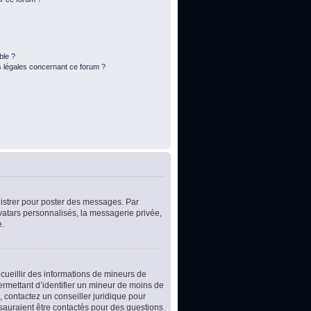
ble ?
s légales concernant ce forum ?
egistrer pour poster des messages. Par
vatars personnalisés, la messagerie privée,
e.
ecueillir des informations de mineurs de
ermettant d’identifier un mineur de moins de
, contactez un conseiller juridique pour
 sauraient être contactés pour des questions