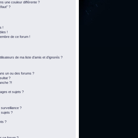
s une couleur différente ?
éfaut” ?
s !
bles !
membre de ce forum !
lisateurs de ma liste d’amis et d’ignorés ?
ans un ou des forums ?
ultat ?
anche ?!
ges et sujets ?
a surveillance ?
 sujets ?
ts ?
ur ce forum ?