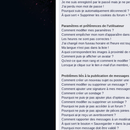
Je me suis enregistré par le passé mais je ne p
J’ai perdu mon mot de passe !
Pourquoi suis-je automatiquement déconnecté ?
À quoi sert « Supprimer les cookies du forum » ?
Paramètres et préférences de l’utilisateur
Comment modifier mes paramètres ?
Comment empêcher mon nom d’apparaître dans l
Les heures ne sont pas correctes !
J’ai changé mon fuseau horaire et l’heure est tou
Ma langue n’est pas dans la liste !
A quoi correspondent les images à proximité de m
Comment puis-je afficher un avatar ?
Qu’est-ce que mon rang et comment le modifier 
Lorsque je clique sur le lien
e-mail
d’un membre, 
Problèmes liés à la publication de messages
Comment créer un nouveau sujet ou poster une
Comment modifier ou supprimer un message ?
Comment ajouter une signature à mes message
Comment créer un sondage ?
Pourquoi ne puis-je pas ajouter plus d’options a
Comment modifier ou supprimer un sondage ?
Pourquoi ne puis-je pas accéder à un forum ?
Pourquoi ne puis-je pas ajouter de pièces jointes
Pourquoi ai-je reçu un avertissement ?
Comment rapporter des messages à un modérat
À quoi sert le bouton « Sauvegarder » dans la 
Pourquoi mon message doit être validé ?