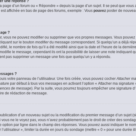
er une réponse ?
a page d’un forum ou « Répondre » depuis la page d’un sujet. Il se peut que vous a
 est affichée en bas de page des forums, exemple : Vous
pouvez
poster de nouvea
sage ?
ur, vous ne pouvez modifier ou supprimer que vos propres messages. Vous pouvez
cliquant sur le bouton
modifier
du message correspondant. Si quelqu’un a déjà répon
fié, le nombre de fois qu’il a été modifié ainsi que la date et l’heure de la derni
odifie le message, cependant ils ont la possibilité de laisser une note indiquant q
euvent pas supprimer un message une fois que quelqu’un y a répondu.
essages ?
uis votre panneau de l’utilisateur. Une fois créée, vous pouvez cocher
Attacher ma
ture par défaut à tous vos messages en activant l’option « Attacher ma signature » 
férences de message
). Par la suite, vous pourrez toujours empêcher une signature 
ire de rédaction de message.
a publication d’un nouveau sujet ou la modification du premier message d’un sujet (s
 vous ne le voyez pas, vous n’avez probablement pas le droit de créer des sondage
e option par ligne dans le champ des réponses. Vous pouvez aussi indiquer le nom
 l’utilisateur », limiter la durée en jours du sondage (mettre « 0 » pour une durée ill