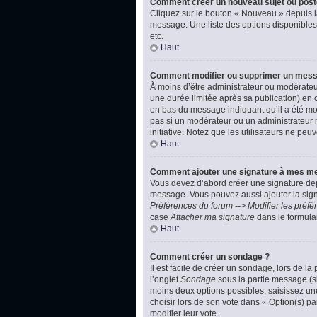
Comment créer un nouveau sujet ou post
Cliquez sur le bouton « Nouveau » depuis l
message. Une liste des options disponibles
etc.
Haut
Comment modifier ou supprimer un mes
À moins d’être administrateur ou modérate
une durée limitée après sa publication) en 
en bas du message indiquant qu’il a été modi
pas si un modérateur ou un administrateur m
initiative. Notez que les utilisateurs ne p
Haut
Comment ajouter une signature à mes m
Vous devez d’abord créer une signature dep
message. Vous pouvez aussi ajouter la signa
Préférences du forum --> Modifier les pré
case
Attacher ma signature
dans le formula
Haut
Comment créer un sondage ?
Il est facile de créer un sondage, lors de l
l’onglet
Sondage
sous la partie message (si
moins deux options possibles, saisissez un
choisir lors de son vote dans « Option(s) par
modifier leur vote.