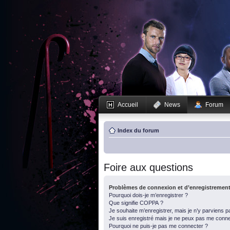
Accueil
News
Forum
Index du forum
Foire aux questions
Problèmes de connexion et d’enregistremen
Pourquoi dois-je m’enregistrer ?
Que signifie COPPA ?
Je souhaite m’enregistrer, mais je n’y parviens p
Je suis enregistré mais je ne peux pas me conne
Pourquoi ne puis-je pas me connecter ?