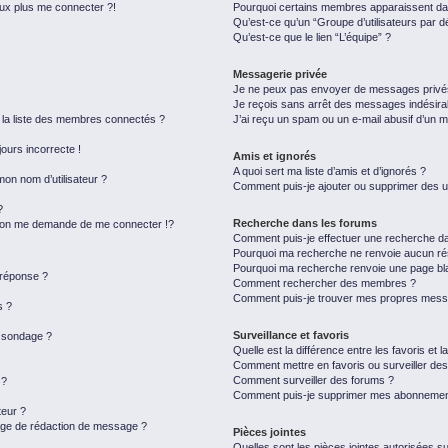
eux plus me connecter ?!
Pourquoi certains membres apparaissent dan
Qu’est-ce qu’un “Groupe d’utilisateurs par d
Qu’est-ce que le lien “L’équipe” ?
Messagerie privée
Je ne peux pas envoyer de messages privé
Je reçois sans arrêt des messages indésira
a liste des membres connectés ?
J’ai reçu un spam ou un e-mail abusif d’un 
jours incorrecte !
Amis et ignorés
A quoi sert ma liste d’amis et d’ignorés ?
on nom d’utilisateur ?
Comment puis-je ajouter ou supprimer des uti
?
Recherche dans les forums
on me demande de me connecter !?
Comment puis-je effectuer une recherche d
Pourquoi ma recherche ne renvoie aucun rés
Pourquoi ma recherche renvoie une page bl
 réponse ?
Comment rechercher des membres ?
Comment puis-je trouver mes propres messa
s ?
Surveillance et favoris
u sondage ?
Quelle est la différence entre les favoris et l
Comment mettre en favoris ou surveiller des
Comment surveiller des forums ?
 ?
Comment puis-je supprimer mes abonnemen
eur ?
page de rédaction de message ?
Pièces jointes
Quelles sont les pièces jointes autorisées s