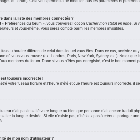
s pages du forum). Cela vous permettra de modifier tous les paramètres et préféren
 dans la liste des membres connectés ?
et « Préférences du forum », vous trouverez l’option
Cacher mon statut en ligne
. Si 
odérateurs et vous-même. Vous serez compté parmi les membres invisibles.
 un fuseau horaire différent de celui dans lequel vous êtes. Dans ce cas, accédez au
zone où vous vous trouvez (ex : Londres, Paris, New York, Sydney, etc.). Notez que 
’aux membres du forum. Donc si vous n’êtes pas enregistré, c’est le bon moment pou
est toujours incorrecte !
ré votre fuseau horaire et l’heure d’été et que l’heure est toujours incorrecte, il se
strateur n’ait pas installé votre langue ou bien que personne n’ait encore traduit 
aller la langue désirée. Si elle n’existe pas, n’hésitez pas à créer et partager une
®.
ité de mon nom d’utilisateur ?