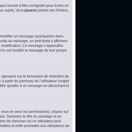
yez besoin d’être enregistré pour écrire un
ux sujets, Vous
pouvez
joindre des fichiers,
 modifier un message (quelquefois dans
du au message, un petit texte s’affichera
ère modification. Ce message n’apparaîtra
u’ils ont modifié le message de leur propre
 signature
sur le formulaire de rédaction de
à partir du panneau de l’utilisateur (onglet
d’être ajoutée à un message en décochant la
i vous en avez les permissions), cliquez sur
s). Saisissez le titre du sondage et au
bre de réponses qu’un utilisateur peut
imitée) et enfin permettre aux utilisateurs de