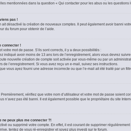
celles mentionnées dans la question « Qui contacter pour les abus ou les questions 
viens pas !
m ait désactivé la création de nouveaux comptes. Il peut également avoir banni votre
eur du forum pour obtenir de l’aide.
e connecter !
t votre mot de passe. S’ils sont corrects, il y a deux possibilités :
ez indiqué avoir moins de 13 ans lors de l’enregistrement, alors vous devrez suivre 
oute nouvelle création de compte soit activée par vous-même ou par un administra
rs de l’enregistrement. Si vous avez reçu un e-mail, suivez ses instructions.
que vous ayez fourni une adresse incorrecte ou que l’e-mail ait été traité par un filt
 Premièrement, vérifiez que votre nom d’utilisateur et votre mot de passe soient corre
us n’avez pas été banni. Il est également possible que le propriétaire du site Intern
je ne peux plus me connecter ?!
sactivé ou supprimé votre compte. En effet, il est courant de supprimer régulièremen
rive, tentez de vous ré-enregistrer et soyez plus investi sur le forum.