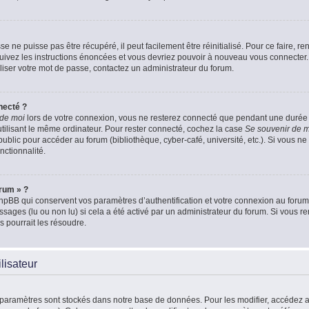
 ne puisse pas être récupéré, il peut facilement être réinitialisé. Pour ce faire, 
Suivez les instructions énoncées et vous devriez pouvoir à nouveau vous connecter.
aliser votre mot de passe, contactez un administrateur du forum.
necté ?
 de moi
lors de votre connexion, vous ne resterez connecté que pendant une duré
 utilisant le même ordinateur. Pour rester connecté, cochez la case
Se souvenir de 
blic pour accéder au forum (bibliothèque, cyber-café, université, etc.). Si vous ne 
nctionnalité.
orum » ?
pBB qui conservent vos paramètres d’authentification et votre connexion au forum. 
essages (lu ou non lu) si cela a été activé par un administrateur du forum. Si vou
 pourrait les résoudre.
lisateur
 paramètres sont stockés dans notre base de données. Pour les modifier, accédez 