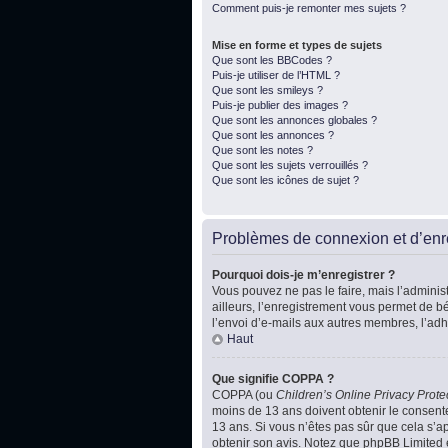
Comment puis-je remonter mes sujets ?
Mise en forme et types de sujets
Que sont les BBCodes ?
Puis-je utiliser de l’HTML ?
Que sont les smileys ?
Puis-je publier des images ?
Que sont les annonces globales ?
Que sont les annonces ?
Que sont les notes ?
Que sont les sujets verrouillés ?
Que sont les icônes de sujet ?
Problèmes de connexion et d’enr
Pourquoi dois-je m’enregistrer ?
Vous pouvez ne pas le faire, mais l’administ
ailleurs, l’enregistrement vous permet de b
l’envoi d’e-mails aux autres membres, l’adh
Haut
Que signifie COPPA ?
COPPA (ou
Children’s Online Privacy Prote
moins de 13 ans doivent obtenir le consente
13 ans. Si vous n’êtes pas sûr que cela s’ap
obtenir son avis. Notez que phpBB Limited e