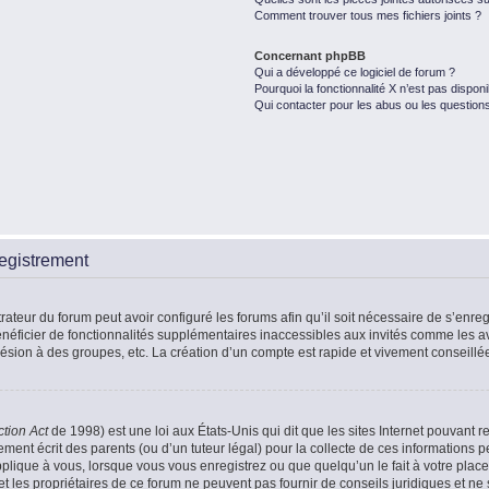
Comment trouver tous mes fichiers joints ?
Concernant phpBB
Qui a développé ce logiciel de forum ?
Pourquoi la fonctionnalité X n’est pas disponi
Qui contacter pour les abus ou les question
egistrement
rateur du forum peut avoir configuré les forums afin qu’il soit nécessaire de s’enr
énéficier de fonctionnalités supplémentaires inaccessibles aux invités comme les a
ésion à des groupes, etc. La création d’un compte est rapide et vivement conseillé
ction Act
de 1998) est une loi aux États-Unis qui dit que les sites Internet pouvant r
ment écrit des parents (ou d’un tuteur légal) pour la collecte de ces informations p
plique à vous, lorsque vous vous enregistrez ou que quelqu’un le fait à votre place
t les propriétaires de ce forum ne peuvent pas fournir de conseils juridiques et ne