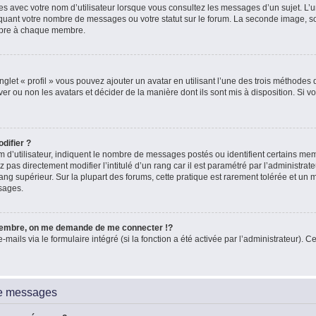
es avec votre nom d’utilisateur lorsque vous consultez les messages d’un sujet. L’un
quant votre nombre de messages ou votre statut sur le forum. La seconde image, 
ropre à chaque membre.
glet « profil » vous pouvez ajouter un avatar en utilisant l’une des trois méthodes d
ver ou non les avatars et décider de la manière dont ils sont mis à disposition. Si vo
difier ?
 d’utilisateur, indiquent le nombre de messages postés ou identifient certains me
 pas directement modifier l’intitulé d’un rang car il est paramétré par l’administra
ang supérieur. Sur la plupart des forums, cette pratique est rarement tolérée et un
sages.
embre, on me demande de me connecter !?
ils via le formulaire intégré (si la fonction a été activée par l’administrateur). Ce
de messages