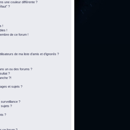
s une couleur différente ?
éfaut” ?
s !
bles !
membre de ce forum !
lisateurs de ma liste d’amis et d’ignorés ?
ans un ou des forums ?
ultat ?
anche ?!
ges et sujets ?
a surveillance ?
 sujets ?
ts ?
ur ce forum ?