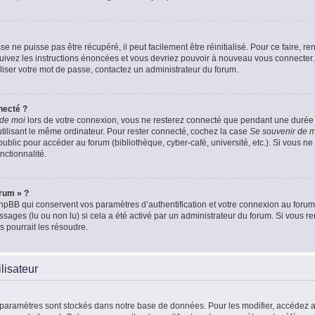
 ne puisse pas être récupéré, il peut facilement être réinitialisé. Pour ce faire, 
Suivez les instructions énoncées et vous devriez pouvoir à nouveau vous connecter.
aliser votre mot de passe, contactez un administrateur du forum.
necté ?
 de moi
lors de votre connexion, vous ne resterez connecté que pendant une duré
 utilisant le même ordinateur. Pour rester connecté, cochez la case
Se souvenir de 
blic pour accéder au forum (bibliothèque, cyber-café, université, etc.). Si vous ne 
nctionnalité.
orum » ?
pBB qui conservent vos paramètres d’authentification et votre connexion au forum. 
essages (lu ou non lu) si cela a été activé par un administrateur du forum. Si vou
 pourrait les résoudre.
lisateur
 paramètres sont stockés dans notre base de données. Pour les modifier, accédez 