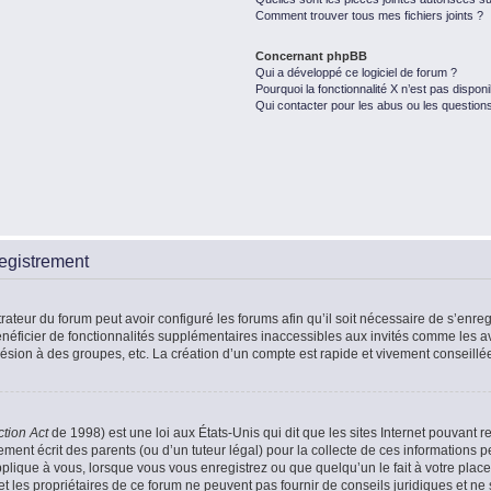
Comment trouver tous mes fichiers joints ?
Concernant phpBB
Qui a développé ce logiciel de forum ?
Pourquoi la fonctionnalité X n’est pas disponi
Qui contacter pour les abus ou les question
egistrement
rateur du forum peut avoir configuré les forums afin qu’il soit nécessaire de s’enr
énéficier de fonctionnalités supplémentaires inaccessibles aux invités comme les a
ésion à des groupes, etc. La création d’un compte est rapide et vivement conseillé
ction Act
de 1998) est une loi aux États-Unis qui dit que les sites Internet pouvant r
ment écrit des parents (ou d’un tuteur légal) pour la collecte de ces informations p
plique à vous, lorsque vous vous enregistrez ou que quelqu’un le fait à votre place
t les propriétaires de ce forum ne peuvent pas fournir de conseils juridiques et ne