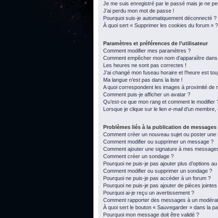
Je me suis enregistré par le passé mais je ne p
J’ai perdu mon mot de passe !
Pourquoi suis-je automatiquement déconnecté ?
À quoi sert « Supprimer les cookies du forum » ?
Paramètres et préférences de l’utilisateur
Comment modifier mes paramètres ?
Comment empêcher mon nom d’apparaître dans l
Les heures ne sont pas correctes !
J’ai changé mon fuseau horaire et l’heure est tou
Ma langue n’est pas dans la liste !
A quoi correspondent les images à proximité de m
Comment puis-je afficher un avatar ?
Qu’est-ce que mon rang et comment le modifier 
Lorsque je clique sur le lien
e-mail
d’un membre, 
Problèmes liés à la publication de messages
Comment créer un nouveau sujet ou poster une
Comment modifier ou supprimer un message ?
Comment ajouter une signature à mes message
Comment créer un sondage ?
Pourquoi ne puis-je pas ajouter plus d’options a
Comment modifier ou supprimer un sondage ?
Pourquoi ne puis-je pas accéder à un forum ?
Pourquoi ne puis-je pas ajouter de pièces jointes
Pourquoi ai-je reçu un avertissement ?
Comment rapporter des messages à un modérat
À quoi sert le bouton « Sauvegarder » dans la 
Pourquoi mon message doit être validé ?