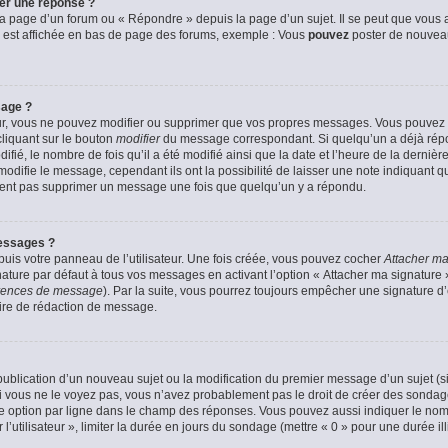
er une réponse ?
a page d’un forum ou « Répondre » depuis la page d’un sujet. Il se peut que vous a
 est affichée en bas de page des forums, exemple : Vous
pouvez
poster de nouvea
sage ?
ur, vous ne pouvez modifier ou supprimer que vos propres messages. Vous pouvez
cliquant sur le bouton
modifier
du message correspondant. Si quelqu’un a déjà répon
fié, le nombre de fois qu’il a été modifié ainsi que la date et l’heure de la derni
odifie le message, cependant ils ont la possibilité de laisser une note indiquant q
euvent pas supprimer un message une fois que quelqu’un y a répondu.
essages ?
uis votre panneau de l’utilisateur. Une fois créée, vous pouvez cocher
Attacher ma
ture par défaut à tous vos messages en activant l’option « Attacher ma signature » 
férences de message
). Par la suite, vous pourrez toujours empêcher une signature 
ire de rédaction de message.
a publication d’un nouveau sujet ou la modification du premier message d’un sujet (s
 vous ne le voyez pas, vous n’avez probablement pas le droit de créer des sondage
e option par ligne dans le champ des réponses. Vous pouvez aussi indiquer le nom
 l’utilisateur », limiter la durée en jours du sondage (mettre « 0 » pour une durée ill