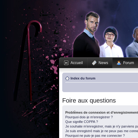
Accueil
News
Forum
Index du forum
Foire aux questions
Problèmes de connexion et d’enregistremen
Pourquoi dois-je m’enregistrer ?
Que signifie COPPA ?
Je souhaite m’enregistrer, mais je n’y parviens p
Je suis enregistré mais je ne peux pas me conne
Pourquoi ne puis-je pas me connecter ?