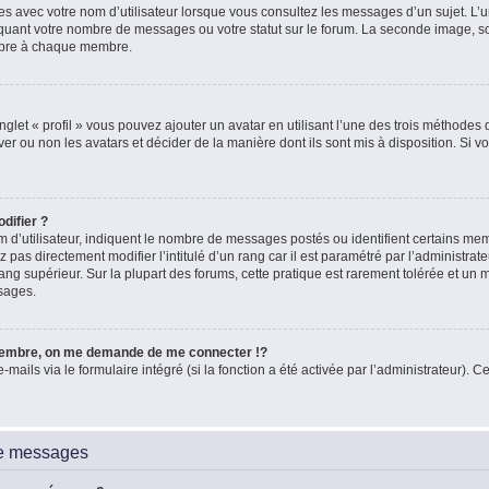
es avec votre nom d’utilisateur lorsque vous consultez les messages d’un sujet. L’un
quant votre nombre de messages ou votre statut sur le forum. La seconde image, 
ropre à chaque membre.
glet « profil » vous pouvez ajouter un avatar en utilisant l’une des trois méthodes d
ver ou non les avatars et décider de la manière dont ils sont mis à disposition. Si vo
difier ?
 d’utilisateur, indiquent le nombre de messages postés ou identifient certains me
 pas directement modifier l’intitulé d’un rang car il est paramétré par l’administra
ang supérieur. Sur la plupart des forums, cette pratique est rarement tolérée et un
sages.
embre, on me demande de me connecter !?
ils via le formulaire intégré (si la fonction a été activée par l’administrateur). Ce
de messages