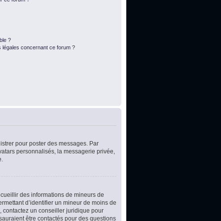
ble ?
s légales concernant ce forum ?
egistrer pour poster des messages. Par
vatars personnalisés, la messagerie privée,
e.
ecueillir des informations de mineurs de
ermettant d’identifier un mineur de moins de
, contactez un conseiller juridique pour
 sauraient être contactés pour des questions