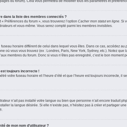
s pages du forum). Cela vous permettra de modifier tous les paramètres et préféren
 dans la liste des membres connectés ?
et « Préférences du forum », vous trouverez l’option
Cacher mon statut en ligne
. Si 
odérateurs et vous-même. Vous serez compté parmi les membres invisibles.
 un fuseau horaire différent de celui dans lequel vous êtes. Dans ce cas, accédez au
zone où vous vous trouvez (ex : Londres, Paris, New York, Sydney, etc.). Notez que 
’aux membres du forum. Donc si vous n’êtes pas enregistré, c’est le bon moment pou
est toujours incorrecte !
ré votre fuseau horaire et l’heure d’été et que l’heure est toujours incorrecte, il se
strateur n’ait pas installé votre langue ou bien que personne n’ait encore traduit 
aller la langue désirée. Si elle n’existe pas, n’hésitez pas à créer et partager une
®.
ité de mon nom d’utilisateur ?