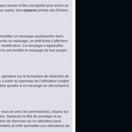
yez besoin d’être enregistré pour écrire un
ux sujets, Vous
pouvez
joindre des fichiers,
 modifier un message (quelquefois dans
du au message, un petit texte s’affichera
ère modification. Ce message n’apparaîtra
u’ils ont modifié le message de leur propre
 signature
sur le formulaire de rédaction de
à partir du panneau de l’utilisateur (onglet
d’être ajoutée à un message en décochant la
i vous en avez les permissions), cliquez sur
s). Saisissez le titre du sondage et au
bre de réponses qu’un utilisateur peut
imitée) et enfin permettre aux utilisateurs de