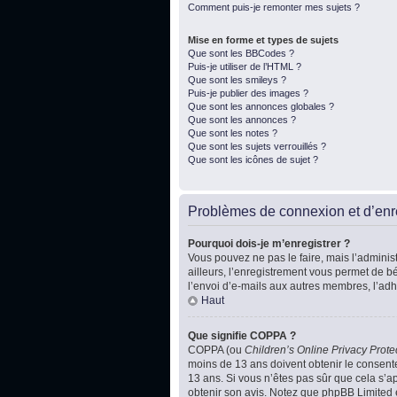
Comment puis-je remonter mes sujets ?
Mise en forme et types de sujets
Que sont les BBCodes ?
Puis-je utiliser de l’HTML ?
Que sont les smileys ?
Puis-je publier des images ?
Que sont les annonces globales ?
Que sont les annonces ?
Que sont les notes ?
Que sont les sujets verrouillés ?
Que sont les icônes de sujet ?
Problèmes de connexion et d’enr
Pourquoi dois-je m’enregistrer ?
Vous pouvez ne pas le faire, mais l’administ
ailleurs, l’enregistrement vous permet de b
l’envoi d’e-mails aux autres membres, l’adh
Haut
Que signifie COPPA ?
COPPA (ou
Children’s Online Privacy Prote
moins de 13 ans doivent obtenir le consente
13 ans. Si vous n’êtes pas sûr que cela s’ap
obtenir son avis. Notez que phpBB Limited e