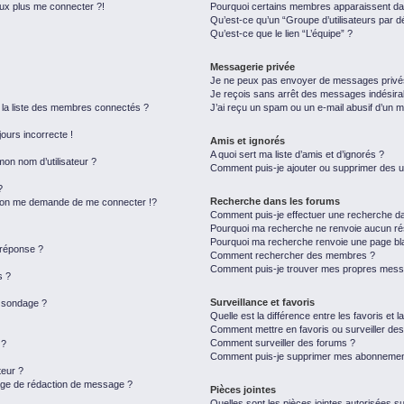
eux plus me connecter ?!
Pourquoi certains membres apparaissent dan
Qu’est-ce qu’un “Groupe d’utilisateurs par d
Qu’est-ce que le lien “L’équipe” ?
Messagerie privée
Je ne peux pas envoyer de messages privé
Je reçois sans arrêt des messages indésira
a liste des membres connectés ?
J’ai reçu un spam ou un e-mail abusif d’un 
jours incorrecte !
Amis et ignorés
A quoi sert ma liste d’amis et d’ignorés ?
on nom d’utilisateur ?
Comment puis-je ajouter ou supprimer des uti
?
Recherche dans les forums
on me demande de me connecter !?
Comment puis-je effectuer une recherche d
Pourquoi ma recherche ne renvoie aucun rés
Pourquoi ma recherche renvoie une page bl
 réponse ?
Comment rechercher des membres ?
Comment puis-je trouver mes propres messa
s ?
Surveillance et favoris
u sondage ?
Quelle est la différence entre les favoris et l
Comment mettre en favoris ou surveiller des
Comment surveiller des forums ?
 ?
Comment puis-je supprimer mes abonnemen
eur ?
page de rédaction de message ?
Pièces jointes
Quelles sont les pièces jointes autorisées s