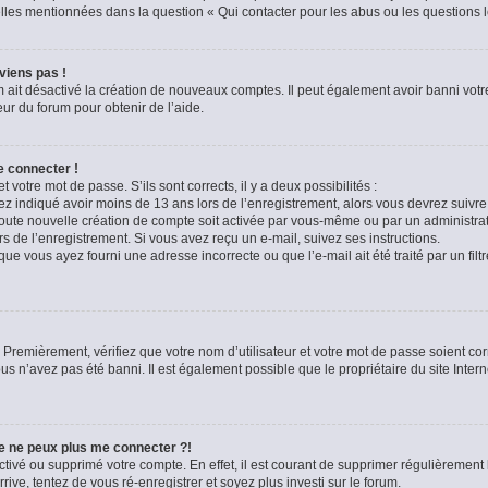
celles mentionnées dans la question « Qui contacter pour les abus ou les questions 
viens pas !
m ait désactivé la création de nouveaux comptes. Il peut également avoir banni votre
eur du forum pour obtenir de l’aide.
e connecter !
t votre mot de passe. S’ils sont corrects, il y a deux possibilités :
ez indiqué avoir moins de 13 ans lors de l’enregistrement, alors vous devrez suivre 
oute nouvelle création de compte soit activée par vous-même ou par un administra
rs de l’enregistrement. Si vous avez reçu un e-mail, suivez ses instructions.
que vous ayez fourni une adresse incorrecte ou que l’e-mail ait été traité par un filt
 Premièrement, vérifiez que votre nom d’utilisateur et votre mot de passe soient corre
us n’avez pas été banni. Il est également possible que le propriétaire du site Intern
je ne peux plus me connecter ?!
sactivé ou supprimé votre compte. En effet, il est courant de supprimer régulièremen
rive, tentez de vous ré-enregistrer et soyez plus investi sur le forum.