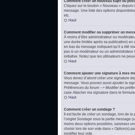
Comment créer un nouveau sujet ou post
Cliquez sur le bouton « Nouveau » depuis l
message. Une liste des options disponibles
etc.
Haut
Comment modifier ou supprimer un mes
À moins d’être administrateur ou modérate
une durée limitée après sa publication) en 
en bas du message indiquant qu’il a été modi
pas si un modérateur ou un administrateur m
initiative. Notez que les utilisateurs ne p
Haut
Comment ajouter une signature à mes m
Vous devez d’abord créer une signature dep
message. Vous pouvez aussi ajouter la signa
Préférences du forum --> Modifier les pré
case
Attacher ma signature
dans le formula
Haut
Comment créer un sondage ?
Il est facile de créer un sondage, lors de l
l’onglet
Sondage
sous la partie message (si
moins deux options possibles, saisissez un
choisir lors de son vote dans « Option(s) par
modifier leur vote.