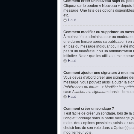
Comment créer un nouveau sujet ou post
Cliquez sur le bouton « Nouveau » depuis l
message. Une liste des options disponibles
etc.
Haut
Comment modifier ou supprimer un mes
À moins d’être administrateur ou modérate
une durée limitée après sa publication) en 
en bas du message indiquant qu’il a été modi
pas si un modérateur ou un administrateur m
initiative. Notez que les utilisateurs ne p
Haut
Comment ajouter une signature à mes m
Vous devez d’abord créer une signature dep
message. Vous pouvez aussi ajouter la signa
Préférences du forum --> Modifier les pré
case
Attacher ma signature
dans le formula
Haut
Comment créer un sondage ?
Il est facile de créer un sondage, lors de l
l’onglet
Sondage
sous la partie message (si
moins deux options possibles, saisissez un
choisir lors de son vote dans « Option(s) par
modifier leur vote.