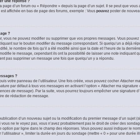
er une réponse ?
a page d’un forum ou « Répondre » depuis la page d’un sujet. Il se peut que vous a
 est affichée en bas de page des forums, exemple : Vous
pouvez
poster de nouvea
sage ?
ur, vous ne pouvez modifier ou supprimer que vos propres messages. Vous pouvez
cliquant sur le bouton
modifier
du message correspondant. Si quelqu’un a déjà répon
fié, le nombre de fois qu’il a été modifié ainsi que la date et l’heure de la derni
odifie le message, cependant ils ont la possibilité de laisser une note indiquant q
euvent pas supprimer un message une fois que quelqu’un y a répondu.
essages ?
uis votre panneau de l’utilisateur. Une fois créée, vous pouvez cocher
Attacher ma
ture par défaut à tous vos messages en activant l’option « Attacher ma signature » 
férences de message
). Par la suite, vous pourrez toujours empêcher une signature 
ire de rédaction de message.
a publication d’un nouveau sujet ou la modification du premier message d’un sujet (s
 vous ne le voyez pas, vous n’avez probablement pas le droit de créer des sondage
e option par ligne dans le champ des réponses. Vous pouvez aussi indiquer le nom
 l’utilisateur », limiter la durée en jours du sondage (mettre « 0 » pour une durée ill