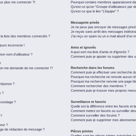
eux plus me connecter ?!
Pourquoi certains membres apparaissent dan
Qu’est-ce qu’un “Groupe d’utilisateurs par d
Qu’est-ce que le lien “L’équipe” ?
Messagerie privée
Je ne peux pas envoyer de messages privé
Je reçois sans arrêt des messages indésira
a liste des membres connectés ?
J’ai reçu un spam ou un e-mail abusif d’un 
jours incorrecte !
Amis et ignorés
A quoi sert ma liste d’amis et d’ignorés ?
on nom d’utilisateur ?
Comment puis-je ajouter ou supprimer des uti
?
Recherche dans les forums
on me demande de me connecter !?
Comment puis-je effectuer une recherche d
Pourquoi ma recherche ne renvoie aucun rés
Pourquoi ma recherche renvoie une page bl
 réponse ?
Comment rechercher des membres ?
Comment puis-je trouver mes propres messa
s ?
Surveillance et favoris
u sondage ?
Quelle est la différence entre les favoris et l
Comment mettre en favoris ou surveiller des
Comment surveiller des forums ?
 ?
Comment puis-je supprimer mes abonnemen
eur ?
page de rédaction de message ?
Pièces jointes
Quelles sont les pièces jointes autorisées s