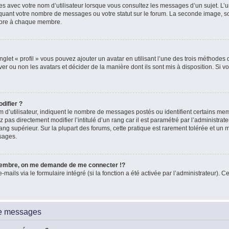
es avec votre nom d’utilisateur lorsque vous consultez les messages d’un sujet. L’un
quant votre nombre de messages ou votre statut sur le forum. La seconde image, 
ropre à chaque membre.
glet « profil » vous pouvez ajouter un avatar en utilisant l’une des trois méthodes d
ver ou non les avatars et décider de la manière dont ils sont mis à disposition. Si vo
difier ?
 d’utilisateur, indiquent le nombre de messages postés ou identifient certains me
 pas directement modifier l’intitulé d’un rang car il est paramétré par l’administra
ang supérieur. Sur la plupart des forums, cette pratique est rarement tolérée et un
sages.
embre, on me demande de me connecter !?
ils via le formulaire intégré (si la fonction a été activée par l’administrateur). Ce
de messages