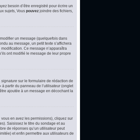
yez besoin d’être enregistré pour écrire un
ux sujets, Vous
pouvez
joindre des fichiers,
 modifier un message (quelquefois dans
du au message, un petit texte s’affichera
ère modification. Ce message n’apparaîtra
u’ils ont modifié le message de leur propre
 signature
sur le formulaire de rédaction de
à partir du panneau de l’utilisateur (onglet
d’être ajoutée à un message en décochant la
i vous en avez les permissions), cliquez sur
s). Saisissez le titre du sondage et au
bre de réponses qu’un utilisateur peut
imitée) et enfin permettre aux utilisateurs de