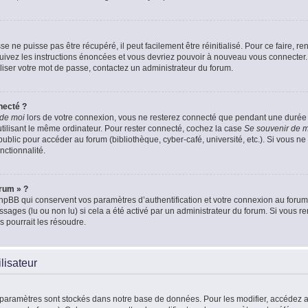
 ne puisse pas être récupéré, il peut facilement être réinitialisé. Pour ce faire, 
Suivez les instructions énoncées et vous devriez pouvoir à nouveau vous connecter.
aliser votre mot de passe, contactez un administrateur du forum.
necté ?
 de moi
lors de votre connexion, vous ne resterez connecté que pendant une duré
 utilisant le même ordinateur. Pour rester connecté, cochez la case
Se souvenir de 
blic pour accéder au forum (bibliothèque, cyber-café, université, etc.). Si vous ne 
nctionnalité.
orum » ?
pBB qui conservent vos paramètres d’authentification et votre connexion au forum. 
essages (lu ou non lu) si cela a été activé par un administrateur du forum. Si vou
 pourrait les résoudre.
lisateur
 paramètres sont stockés dans notre base de données. Pour les modifier, accédez 