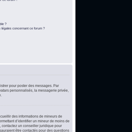
ble ?
s légales concernant ce forum ?
egistrer pour poster des messages. Par
vatars personnalisés, la messagerie privée,
e.
ecueillir des informations de mineurs de
ermettant d’identifier un mineur de moins de
, contactez un conseiller juridique pour
 sauraient être contactés pour des questions