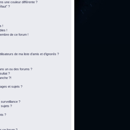
s une couleur différente ?
éfaut” ?
s !
bles !
membre de ce forum !
lisateurs de ma liste d’amis et d’ignorés ?
ans un ou des forums ?
ultat ?
anche ?!
ges et sujets ?
a surveillance ?
 sujets ?
ts ?
ur ce forum ?