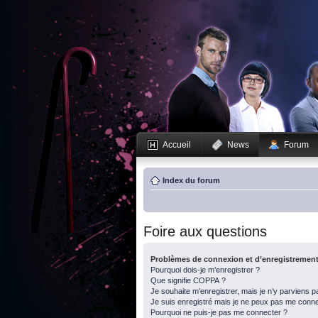
Accueil
News
Forum
Index du forum
Foire aux questions
Problèmes de connexion et d’enregistremen
Pourquoi dois-je m’enregistrer ?
Que signifie COPPA ?
Je souhaite m’enregistrer, mais je n’y parviens p
Je suis enregistré mais je ne peux pas me conne
Pourquoi ne puis-je pas me connecter ?