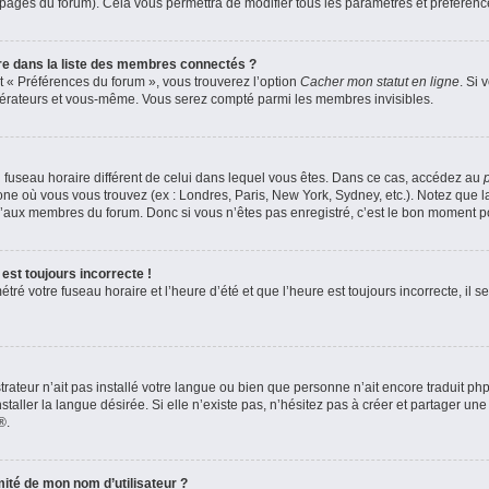
s pages du forum). Cela vous permettra de modifier tous les paramètres et préféren
 dans la liste des membres connectés ?
et « Préférences du forum », vous trouverez l’option
Cacher mon statut en ligne
. Si 
odérateurs et vous-même. Vous serez compté parmi les membres invisibles.
 un fuseau horaire différent de celui dans lequel vous êtes. Dans ce cas, accédez au
zone où vous vous trouvez (ex : Londres, Paris, New York, Sydney, etc.). Notez que 
’aux membres du forum. Donc si vous n’êtes pas enregistré, c’est le bon moment pou
est toujours incorrecte !
ré votre fuseau horaire et l’heure d’été et que l’heure est toujours incorrecte, il se
strateur n’ait pas installé votre langue ou bien que personne n’ait encore traduit 
aller la langue désirée. Si elle n’existe pas, n’hésitez pas à créer et partager une
®.
ité de mon nom d’utilisateur ?