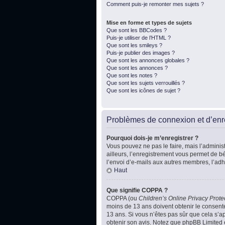
Comment puis-je remonter mes sujets ?
Mise en forme et types de sujets
Que sont les BBCodes ?
Puis-je utiliser de l’HTML ?
Que sont les smileys ?
Puis-je publier des images ?
Que sont les annonces globales ?
Que sont les annonces ?
Que sont les notes ?
Que sont les sujets verrouillés ?
Que sont les icônes de sujet ?
Problèmes de connexion et d’enr
Pourquoi dois-je m’enregistrer ?
Vous pouvez ne pas le faire, mais l’administ
ailleurs, l’enregistrement vous permet de b
l’envoi d’e-mails aux autres membres, l’adh
Haut
Que signifie COPPA ?
COPPA (ou
Children’s Online Privacy Prote
moins de 13 ans doivent obtenir le consente
13 ans. Si vous n’êtes pas sûr que cela s’ap
obtenir son avis. Notez que phpBB Limited e