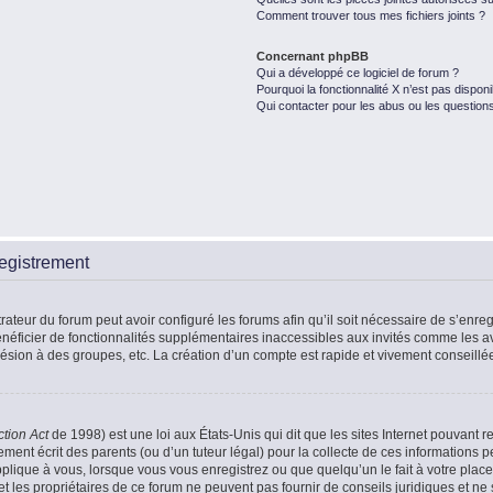
Comment trouver tous mes fichiers joints ?
Concernant phpBB
Qui a développé ce logiciel de forum ?
Pourquoi la fonctionnalité X n’est pas disponi
Qui contacter pour les abus ou les question
egistrement
rateur du forum peut avoir configuré les forums afin qu’il soit nécessaire de s’enr
énéficier de fonctionnalités supplémentaires inaccessibles aux invités comme les a
ésion à des groupes, etc. La création d’un compte est rapide et vivement conseillé
ction Act
de 1998) est une loi aux États-Unis qui dit que les sites Internet pouvant r
ment écrit des parents (ou d’un tuteur légal) pour la collecte de ces informations p
plique à vous, lorsque vous vous enregistrez ou que quelqu’un le fait à votre place
t les propriétaires de ce forum ne peuvent pas fournir de conseils juridiques et ne