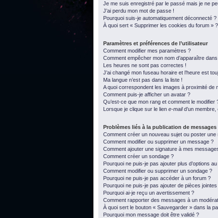
Je me suis enregistré par le passé mais je ne p
J’ai perdu mon mot de passe !
Pourquoi suis-je automatiquement déconnecté ?
À quoi sert « Supprimer les cookies du forum » ?
Paramètres et préférences de l’utilisateur
Comment modifier mes paramètres ?
Comment empêcher mon nom d’apparaître dans l
Les heures ne sont pas correctes !
J’ai changé mon fuseau horaire et l’heure est tou
Ma langue n’est pas dans la liste !
A quoi correspondent les images à proximité de m
Comment puis-je afficher un avatar ?
Qu’est-ce que mon rang et comment le modifier 
Lorsque je clique sur le lien
e-mail
d’un membre, 
Problèmes liés à la publication de messages
Comment créer un nouveau sujet ou poster une
Comment modifier ou supprimer un message ?
Comment ajouter une signature à mes message
Comment créer un sondage ?
Pourquoi ne puis-je pas ajouter plus d’options a
Comment modifier ou supprimer un sondage ?
Pourquoi ne puis-je pas accéder à un forum ?
Pourquoi ne puis-je pas ajouter de pièces jointes
Pourquoi ai-je reçu un avertissement ?
Comment rapporter des messages à un modérat
À quoi sert le bouton « Sauvegarder » dans la 
Pourquoi mon message doit être validé ?