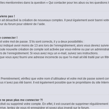
celles mentionnées dans la question « Qui contacter pour les abus ou les questions 
viens pas !
m ait désactivé la création de nouveaux comptes. Il peut également avoir banni votre
eur du forum pour obtenir de l’aide.
e connecter !
t votre mot de passe. S’ils sont corrects, il y a deux possibilités :
ez indiqué avoir moins de 13 ans lors de l’enregistrement, alors vous devrez suivre 
oute nouvelle création de compte soit activée par vous-même ou par un administra
rs de l’enregistrement. Si vous avez reçu un e-mail, suivez ses instructions.
que vous ayez fourni une adresse incorrecte ou que l’e-mail ait été traité par un filt
 Premièrement, vérifiez que votre nom d’utilisateur et votre mot de passe soient corre
us n’avez pas été banni. Il est également possible que le propriétaire du site Intern
je ne peux plus me connecter ?!
sactivé ou supprimé votre compte. En effet, il est courant de supprimer régulièremen
rive, tentez de vous ré-enregistrer et soyez plus investi sur le forum.