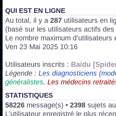
J'ai l'impression que nous n'avons pas fait les s
issus des saisons 6; 7 et 8 !
QUI EST EN LIGNE
Au total, il y a
Bonne année 2020 !
287
utilisateurs en lig
(basé sur les utilisateurs actifs de
Bonne année 2019 !
Le nombre maximum d’utilisateurs 
Ven 23 Mai 2025 10:16
Joyeux Noël !
Bonne année tout le monde !
Utilisateurs inscrits :
Baidu [Spide
Légende :
Les diagnosticiens (mod
Un peu de ménage, spams supprimés. Depuis 
généralistes
,
Les médecins retraité
chaines françaises diffusent House, HD1 et TMC
Salut ! T'as plus de précisions sur l'épisode ? 
STATISTIQUES
3x24 Human Error mais je suis pas sur
58226
message(s) •
2398
sujets au
Bonjour j'aimerais que l'on m'aide à trouver un é
L’utilisateur enregistré le plus réce
qu'une personne fait un arrêt cardiaque mais res