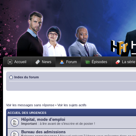
Accueil
News
Forum
Épisodes
La série
Index du forum
Voir les messages sans réponse
•
Voir les sujets actifs
ACCUEIL DES URGENCES
Hôpital, mode d'emploi
Important
: à lire avant de s'inscrire et de poster !
Bureau des admissions
Faisons connaissance !
Nouvel arrivant ? Venez vous présenter dans ce suj