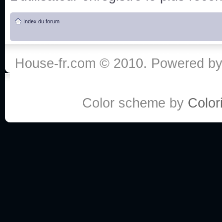
de vos réponse
Index du forum
:he:
Personne pour faire une course de fauteuils roul
House-fr.com © 2010. Powered b
My god, je viens de retomber sur mes dossiers 
Dr House... Quelle époque !
Color scheme by
Colori
Salut tout le monde ! Je me fais un petit après mi
Coucou à tous! House pour toujours yeah!
Coucou, je me suis récemment mis à regarder l
(le sous titrage surtout pour les termes médicaux 
ce forum qui est bien calme depuis la fin de la sér
Allez zou, un peu de ménage aujourd'hui pour eff
spams.