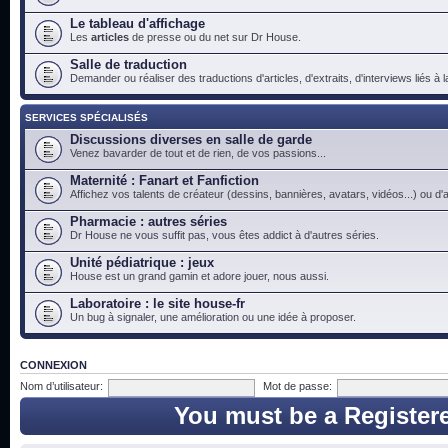
Le tableau d'affichage
Les
articles
de presse ou du net sur Dr House.
Salle de traduction
Demander ou réaliser des traductions d'articles, d'extraits, d'interviews liés à
SERVICES SPÉCIALISÉS
Discussions diverses en salle de garde
Venez bavarder de tout et de rien, de vos passions...
Maternité : Fanart et Fanfiction
Affichez vos talents de créateur (dessins, bannières, avatars, vidéos...) ou d'a
Pharmacie : autres séries
Dr House ne vous suffit pas, vous êtes addict à d'autres séries.
Unité pédiatrique : jeux
House est un grand gamin et adore jouer, nous aussi.
Laboratoire : le site house-fr
Un bug à signaler, une amélioration ou une idée à proposer.
CONNEXION
Nom d’utilisateur:
Mot de passe:
You must be a Register