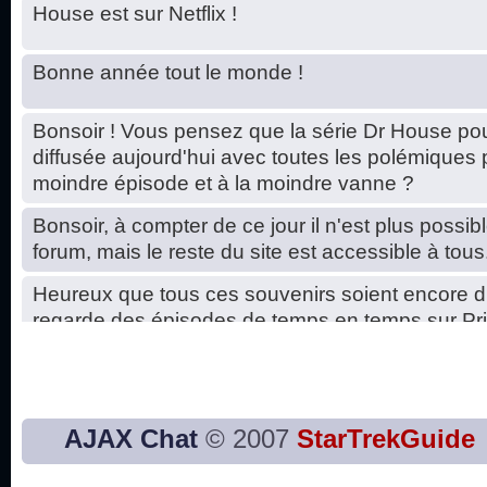
House est sur Netflix !
Bonne année tout le monde !
Bonsoir ! Vous pensez que la série Dr House pou
diffusée aujourd'hui avec toutes les polémiques 
moindre épisode et à la moindre vanne ?
Bonsoir, à compter de ce jour il n'est plus possibl
forum, mais le reste du site est accessible à tous
Heureux que tous ces souvenirs soient encore d
regarde des épisodes de temps en temps sur Pri
Hello, petits soucis dus au changement du serve
base de données. C'est réparé. :)
Bon, 2020, ça n'a pas trop marché. JE vous sou
AJAX Chat
© 2007
StarTrekGuide
2021 plus belle que 2020 !