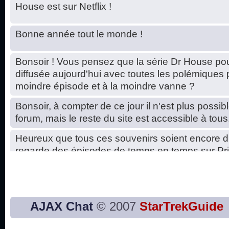
House est sur Netflix !
Bonne année tout le monde !
Bonsoir ! Vous pensez que la série Dr House pou
diffusée aujourd'hui avec toutes les polémiques 
moindre épisode et à la moindre vanne ?
Bonsoir, à compter de ce jour il n'est plus possibl
forum, mais le reste du site est accessible à tous
Heureux que tous ces souvenirs soient encore d
regarde des épisodes de temps en temps sur Pri
Hello, petits soucis dus au changement du serve
base de données. C'est réparé. :)
Bon, 2020, ça n'a pas trop marché. JE vous sou
AJAX Chat
© 2007
StarTrekGuide
2021 plus belle que 2020 !