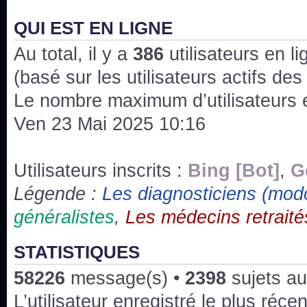
J'ai l'impression que nous n'avons pas fait les s
issus des saisons 6; 7 et 8 !
QUI EST EN LIGNE
Au total, il y a
Bonne année 2020 !
386
utilisateurs en lig
(basé sur les utilisateurs actifs de
Bonne année 2019 !
Le nombre maximum d’utilisateurs 
Ven 23 Mai 2025 10:16
Joyeux Noël !
Bonne année tout le monde !
Utilisateurs inscrits :
Bing [Bot]
,
G
Légende :
Les diagnosticiens (mod
Un peu de ménage, spams supprimés. Depuis 
généralistes
,
Les médecins retraité
chaines françaises diffusent House, HD1 et TMC
Salut ! T'as plus de précisions sur l'épisode ? 
STATISTIQUES
3x24 Human Error mais je suis pas sur
58226
message(s) •
2398
sujets au
Bonjour j'aimerais que l'on m'aide à trouver un é
L’utilisateur enregistré le plus réce
qu'une personne fait un arrêt cardiaque mais res