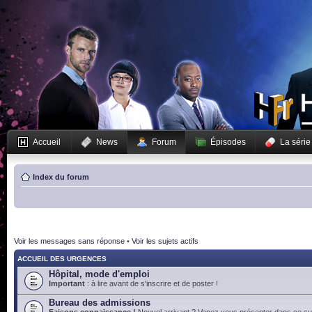
Accueil
News
Forum
Épisodes
La série
Index du forum
Voir les messages sans réponse
•
Voir les sujets actifs
ACCUEIL DES URGENCES
Hôpital, mode d'emploi
Important
: à lire avant de s'inscrire et de poster !
Bureau des admissions
Faisons connaissance !
Nouvel arrivant ? Venez vous présenter dans ce suj