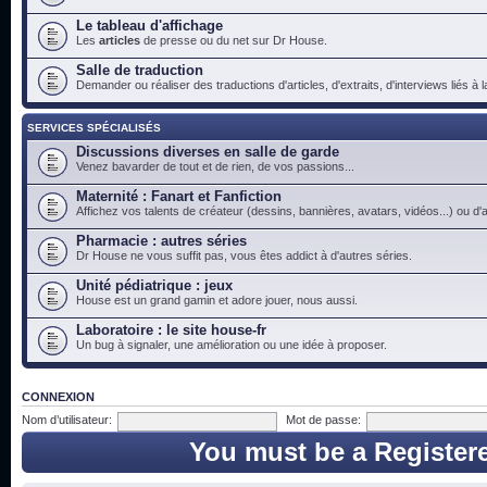
Le tableau d'affichage
Les
articles
de presse ou du net sur Dr House.
Salle de traduction
Demander ou réaliser des traductions d'articles, d'extraits, d'interviews liés à
SERVICES SPÉCIALISÉS
Discussions diverses en salle de garde
Venez bavarder de tout et de rien, de vos passions...
Maternité : Fanart et Fanfiction
Affichez vos talents de créateur (dessins, bannières, avatars, vidéos...) ou d'a
Pharmacie : autres séries
Dr House ne vous suffit pas, vous êtes addict à d'autres séries.
Unité pédiatrique : jeux
House est un grand gamin et adore jouer, nous aussi.
Laboratoire : le site house-fr
Un bug à signaler, une amélioration ou une idée à proposer.
CONNEXION
Nom d’utilisateur:
Mot de passe:
You must be a Register