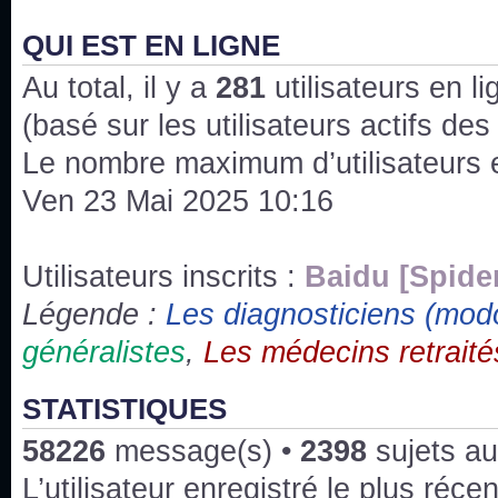
J'ai l'impression que nous n'avons pas fait les s
issus des saisons 6; 7 et 8 !
QUI EST EN LIGNE
Au total, il y a
Bonne année 2020 !
281
utilisateurs en lig
(basé sur les utilisateurs actifs de
Bonne année 2019 !
Le nombre maximum d’utilisateurs 
Ven 23 Mai 2025 10:16
Joyeux Noël !
Bonne année tout le monde !
Utilisateurs inscrits :
Baidu [Spide
Légende :
Les diagnosticiens (mod
Un peu de ménage, spams supprimés. Depuis 
généralistes
,
Les médecins retraité
chaines françaises diffusent House, HD1 et TMC
Salut ! T'as plus de précisions sur l'épisode ? 
STATISTIQUES
3x24 Human Error mais je suis pas sur
58226
message(s) •
2398
sujets au
Bonjour j'aimerais que l'on m'aide à trouver un é
L’utilisateur enregistré le plus réce
qu'une personne fait un arrêt cardiaque mais res