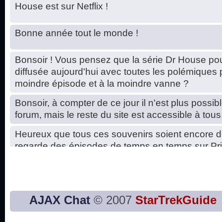
House est sur Netflix !
Bonne année tout le monde !
Bonsoir ! Vous pensez que la série Dr House pou
diffusée aujourd'hui avec toutes les polémiques 
moindre épisode et à la moindre vanne ?
Bonsoir, à compter de ce jour il n'est plus possibl
forum, mais le reste du site est accessible à tous
Heureux que tous ces souvenirs soient encore d
regarde des épisodes de temps en temps sur Pri
Hello, petits soucis dus au changement du serve
base de données. C'est réparé. :)
Bon, 2020, ça n'a pas trop marché. JE vous sou
AJAX Chat
© 2007
StarTrekGuide
2021 plus belle que 2020 !