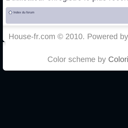
de vos réponse
Index du forum
:he:
Personne pour faire une course de fauteuils roul
House-fr.com © 2010. Powered b
My god, je viens de retomber sur mes dossiers 
Dr House... Quelle époque !
Color scheme by
Colori
Salut tout le monde ! Je me fais un petit après mi
Coucou à tous! House pour toujours yeah!
Coucou, je me suis récemment mis à regarder l
(le sous titrage surtout pour les termes médicaux 
ce forum qui est bien calme depuis la fin de la sér
Allez zou, un peu de ménage aujourd'hui pour eff
spams.