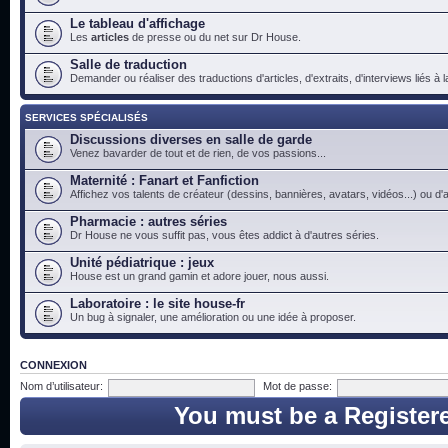
Le tableau d'affichage
Les
articles
de presse ou du net sur Dr House.
Salle de traduction
Demander ou réaliser des traductions d'articles, d'extraits, d'interviews liés à
SERVICES SPÉCIALISÉS
Discussions diverses en salle de garde
Venez bavarder de tout et de rien, de vos passions...
Maternité : Fanart et Fanfiction
Affichez vos talents de créateur (dessins, bannières, avatars, vidéos...) ou d'a
Pharmacie : autres séries
Dr House ne vous suffit pas, vous êtes addict à d'autres séries.
Unité pédiatrique : jeux
House est un grand gamin et adore jouer, nous aussi.
Laboratoire : le site house-fr
Un bug à signaler, une amélioration ou une idée à proposer.
CONNEXION
Nom d’utilisateur:
Mot de passe:
You must be a Register