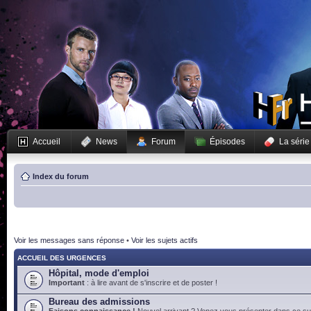
Accueil
News
Forum
Épisodes
La série
Index du forum
Voir les messages sans réponse
•
Voir les sujets actifs
ACCUEIL DES URGENCES
Hôpital, mode d'emploi
Important
: à lire avant de s'inscrire et de poster !
Bureau des admissions
Faisons connaissance !
Nouvel arrivant ? Venez vous présenter dans ce suj