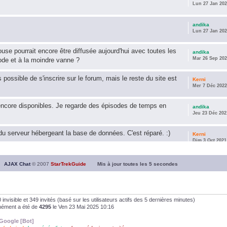
Lun 27 Jan 202
andika
Lun 27 Jan 202
use pourrait encore être diffusée aujourd'hui avec toutes les
andika
Mar 26 Sep 202
ode et à la moindre vanne ?
s possible de s'inscrire sur le forum, mais le reste du site est
Kerni
Mer 7 Déc 2022
encore disponibles. Je regarde des épisodes de temps en
andika
Jeu 23 Déc 202
u serveur hébergeant la base de données. C'est réparé. :)
Kerni
Dim 3 Oct 2021
ous souhaite une année 2021 plus belle que 2020 !
andika
AJAX Chat
© 2007
StarTrekGuide
Mis à jour toutes les
5
secondes
Jeu 21 Jan 202
it les survivor des épisodes issus des saisons 6; 7 et 8 !
andika
Dim 26 Avr 202
, 0 invisible et 349 invités (basé sur les utilisateurs actifs des 5 dernières minutes)
anément a été de
4295
le Ven 23 Mai 2025 10:16
andika
Google [Bot]
Dim 5 Jan 2020