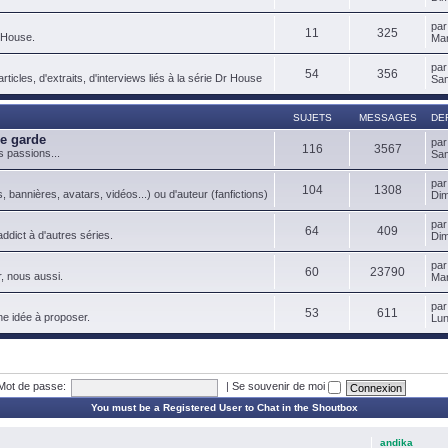
pa
11
325
 House.
Mar
pa
54
356
ticles, d'extraits, d'interviews liés à la série Dr House
Sam
SUJETS
MESSAGES
DE
de garde
pa
116
3567
s passions...
Sam
pa
104
1308
, bannières, avatars, vidéos...) ou d'auteur (fanfictions)
Dim
pa
64
409
ddict à d'autres séries.
Dim
pa
60
23790
, nous aussi.
Mar
pa
53
611
ne idée à proposer.
Lun
Mot de passe:
|
Se souvenir de moi
You must be a Registered User to Chat in the Shoutbox
andika