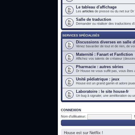
Le tableau d'affichage
Les
articles
de presse ou du net sur Dr
Salle de traduction
Demander ou réaliser des traductions d'ar
SERVICES SPÉCIALISÉS
Discussions diverses en salle 
Venez bavarder de tout et de rien, de vo
Maternité : Fanart et Fanfiction
Affichez vos talents de créateur (dessins
Pharmacie : autres séries
Dr House ne vous suffit pas, vous êtes a
Unité pédiatrique : jeux
House est un grand gamin et adore jouer
Laboratoire : le site house-fr
Un bug à signaler, une amélioration ou u
CONNEXION
Nom d’utilisateur:
House est sur Netflix !