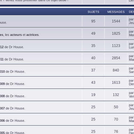
Dim
SUJETS
MESSAGES
DE
pa
95
1544
ouse.
Jeu
pa
49
1825
es
, les
acteurs
et
actrices
.
Mer
pa
35
1123
012
de Dr House.
Lun
pa
40
2854
011
de Dr House.
Mar
pa
37
840
010
de Dr House.
Sam
pa
43
1613
009
de Dr House.
Dim
pa
19
132
008
de Dr House.
Ven
pa
25
50
007
de Dr House.
Jeu
pa
25
70
006
de Dr House.
Mar
pa
25
76
005
de Dr House.
Dim