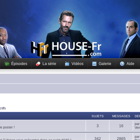
Épisodes
La série
Vidéos
Galerie
Aide
ctifs
SUJETS
MESSAGES
DE
pa
3
16
de poster !
Ven
pa
342
2865
t ? Venez vous présenter dans ce sujet dédié !