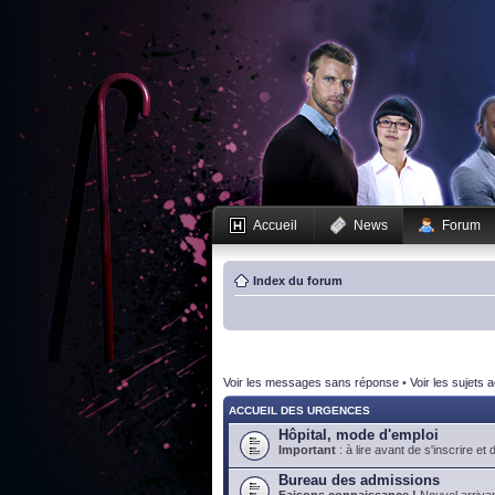
Accueil
News
Forum
Index du forum
Voir les messages sans réponse
•
Voir les sujets a
ACCUEIL DES URGENCES
Hôpital, mode d'emploi
Important
: à lire avant de s'inscrire et 
Bureau des admissions
Faisons connaissance !
Nouvel arrivan