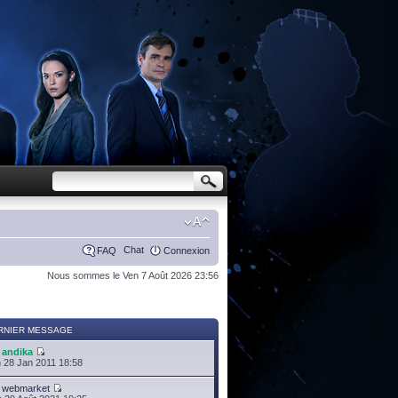
Chat
FAQ
Connexion
Nous sommes le Ven 7 Août 2026 23:56
RNIER MESSAGE
r
andika
 28 Jan 2011 18:58
r
webmarket