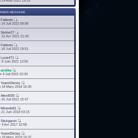
 29 Août 2021 19:25
RNIER MESSAGE
r
Fabketo
 14 Juil 2022 09:08
r
Sixtine27
 21 Avr 2021 21:43
r
Fabketo
 18 Juil 2022 19:51
r
Lucie471
 8 Juin 2021 13:55
r
andika
 4 Juil 2015 10:34
r
YoannDisney
 18 Mars 2018 16:30
r
Alexd035
 16 Juil 2021 15:47
r
Miranda91
 21 Juin 2018 03:15
r
Stickgaron
 4 Avr 2017 10:58
r
YoannDisney
 18 Mars 2018 16:37