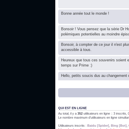
Bonne année tout le monde !
Bonsoir ! Vous pensez que la série Dr Ho
polémiques potentielles au moindre épis
Bonsoir, à compter de ce jour il n'est plu
accessible à tous.
Heureux que tous ces souvenirs soient 
temps sur Prime :)
Hello, petits soucis dus au changement d
Bon, 2020, ça n'a pas trop marché. JE v
J'ai l'impression que nous n'avons pas fa
QUI EST EN LIGNE
Au total, il y a
352
utilisateurs en ligne :: 3 inscrits
Le nombre maximum d’utilisateurs en ligne simult
Bonne année 2020 !
Utilisateurs inscrits :
Baidu [Spider]
,
Bing [Bot]
,