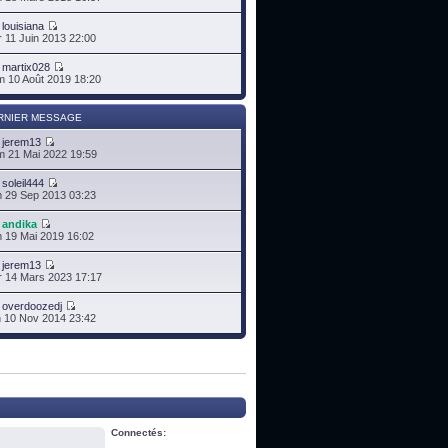
r
louisiana
 11 Juin 2013 22:00
r
martix028
 10 Août 2019 18:20
RNIER MESSAGE
r
jerem13
 21 Mai 2022 19:59
r
soleil444
 29 Sep 2013 03:23
r
andika
 19 Mai 2019 16:02
r
jerem13
 14 Mars 2023 17:17
r
overdoozedj
 10 Nov 2014 23:42
Connectés: