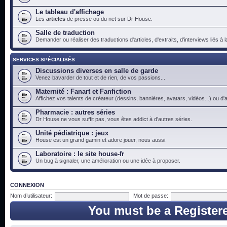
Le tableau d'affichage
Les
articles
de presse ou du net sur Dr House.
Salle de traduction
Demander ou réaliser des traductions d'articles, d'extraits, d'interviews liés à
SERVICES SPÉCIALISÉS
Discussions diverses en salle de garde
Venez bavarder de tout et de rien, de vos passions...
Maternité : Fanart et Fanfiction
Affichez vos talents de créateur (dessins, bannières, avatars, vidéos...) ou d'a
Pharmacie : autres séries
Dr House ne vous suffit pas, vous êtes addict à d'autres séries.
Unité pédiatrique : jeux
House est un grand gamin et adore jouer, nous aussi.
Laboratoire : le site house-fr
Un bug à signaler, une amélioration ou une idée à proposer.
CONNEXION
Nom d’utilisateur:
Mot de passe:
You must be a Register