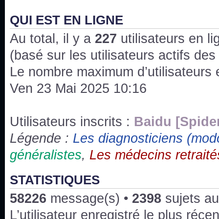
J'ai l'impression que nous n'avons pas fait les s
issus des saisons 6; 7 et 8 !
QUI EST EN LIGNE
Au total, il y a
Bonne année 2020 !
227
utilisateurs en lig
(basé sur les utilisateurs actifs de
Bonne année 2019 !
Le nombre maximum d’utilisateurs 
Ven 23 Mai 2025 10:16
Joyeux Noël !
Bonne année tout le monde !
Utilisateurs inscrits :
Baidu [Spide
Légende :
Les diagnosticiens (mod
Un peu de ménage, spams supprimés. Depuis 
généralistes
,
Les médecins retraité
chaines françaises diffusent House, HD1 et TMC
Salut ! T'as plus de précisions sur l'épisode ? 
STATISTIQUES
3x24 Human Error mais je suis pas sur
58226
message(s) •
2398
sujets au
Bonjour j'aimerais que l'on m'aide à trouver un é
L’utilisateur enregistré le plus réce
qu'une personne fait un arrêt cardiaque mais res