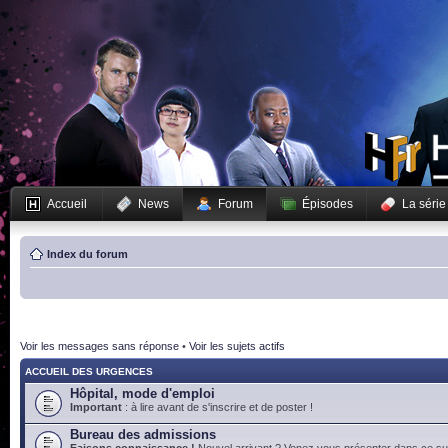
Accueil
News
Forum
Épisodes
La série
Index du forum
Voir les messages sans réponse
•
Voir les sujets actifs
ACCUEIL DES URGENCES
Hôpital, mode d'emploi
Important
: à lire avant de s'inscrire et de poster !
Bureau des admissions
Faisons connaissance !
Nouvel arrivant ? Venez vous présenter dans ce suj