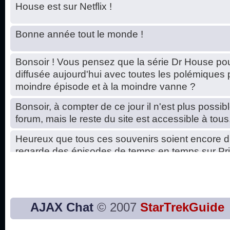
House est sur Netflix !
Bonne année tout le monde !
Bonsoir ! Vous pensez que la série Dr House pou
diffusée aujourd'hui avec toutes les polémiques 
moindre épisode et à la moindre vanne ?
Bonsoir, à compter de ce jour il n'est plus possibl
forum, mais le reste du site est accessible à tous
Heureux que tous ces souvenirs soient encore d
regarde des épisodes de temps en temps sur Pri
Hello, petits soucis dus au changement du serve
base de données. C'est réparé. :)
Bon, 2020, ça n'a pas trop marché. JE vous sou
AJAX Chat
© 2007
StarTrekGuide
2021 plus belle que 2020 !