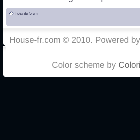
de vos réponse
Index du forum
:he:
Personne pour faire une course de fauteuils roul
House-fr.com © 2010. Powered b
My god, je viens de retomber sur mes dossiers 
Dr House... Quelle époque !
Color scheme by
Colori
Salut tout le monde ! Je me fais un petit après mi
Coucou à tous! House pour toujours yeah!
Coucou, je me suis récemment mis à regarder l
(le sous titrage surtout pour les termes médicaux 
ce forum qui est bien calme depuis la fin de la sér
Allez zou, un peu de ménage aujourd'hui pour eff
spams.