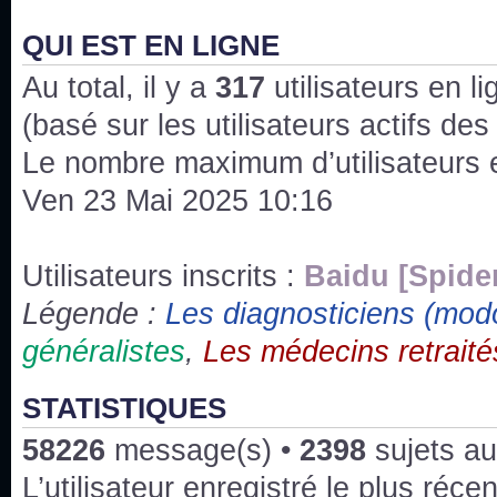
J'ai l'impression que nous n'avons pas fait les s
issus des saisons 6; 7 et 8 !
QUI EST EN LIGNE
Au total, il y a
Bonne année 2020 !
317
utilisateurs en lig
(basé sur les utilisateurs actifs de
Bonne année 2019 !
Le nombre maximum d’utilisateurs 
Ven 23 Mai 2025 10:16
Joyeux Noël !
Bonne année tout le monde !
Utilisateurs inscrits :
Baidu [Spide
Légende :
Les diagnosticiens (mod
Un peu de ménage, spams supprimés. Depuis 
généralistes
,
Les médecins retraité
chaines françaises diffusent House, HD1 et TMC
Salut ! T'as plus de précisions sur l'épisode ? 
STATISTIQUES
3x24 Human Error mais je suis pas sur
58226
message(s) •
2398
sujets au
Bonjour j'aimerais que l'on m'aide à trouver un é
L’utilisateur enregistré le plus réce
qu'une personne fait un arrêt cardiaque mais res