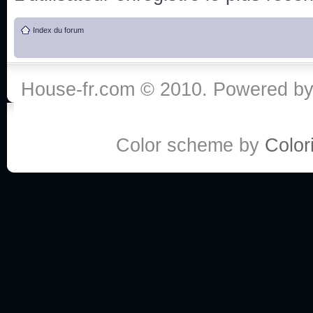
de vos réponse
Index du forum
:he:
Personne pour faire une course de fauteuils roul
House-fr.com © 2010. Powered b
My god, je viens de retomber sur mes dossiers 
Dr House... Quelle époque !
Color scheme by
Colori
Salut tout le monde ! Je me fais un petit après mi
Coucou à tous! House pour toujours yeah!
Coucou, je me suis récemment mis à regarder l
(le sous titrage surtout pour les termes médicaux 
ce forum qui est bien calme depuis la fin de la sér
Allez zou, un peu de ménage aujourd'hui pour eff
spams.