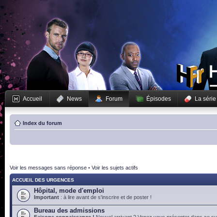
Accueil
News
Forum
Épisodes
La série
Index du forum
Voir les messages sans réponse
•
Voir les sujets actifs
ACCUEIL DES URGENCES
Hôpital, mode d'emploi
Important
: à lire avant de s'inscrire et de poster !
Bureau des admissions
Faisons connaissance !
Nouvel arrivant ? Venez vous présenter dans ce suj