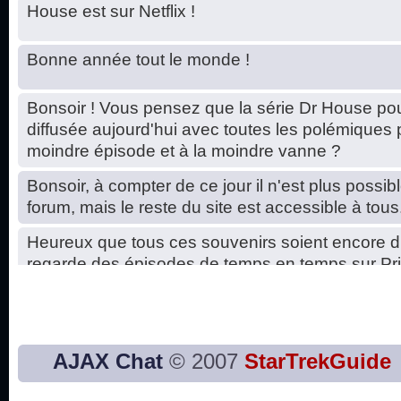
House est sur Netflix !
Bonne année tout le monde !
Bonsoir ! Vous pensez que la série Dr House pou
diffusée aujourd'hui avec toutes les polémiques 
moindre épisode et à la moindre vanne ?
Bonsoir, à compter de ce jour il n'est plus possibl
forum, mais le reste du site est accessible à tous
Heureux que tous ces souvenirs soient encore d
regarde des épisodes de temps en temps sur Pri
Hello, petits soucis dus au changement du serve
base de données. C'est réparé. :)
Bon, 2020, ça n'a pas trop marché. JE vous sou
AJAX Chat
© 2007
StarTrekGuide
2021 plus belle que 2020 !