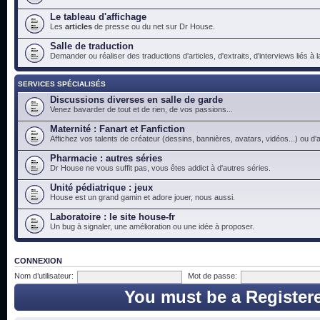
Le tableau d'affichage
Les
articles
de presse ou du net sur Dr House.
Salle de traduction
Demander ou réaliser des traductions d'articles, d'extraits, d'interviews liés à
SERVICES SPÉCIALISÉS
Discussions diverses en salle de garde
Venez bavarder de tout et de rien, de vos passions...
Maternité : Fanart et Fanfiction
Affichez vos talents de créateur (dessins, bannières, avatars, vidéos...) ou d'a
Pharmacie : autres séries
Dr House ne vous suffit pas, vous êtes addict à d'autres séries.
Unité pédiatrique : jeux
House est un grand gamin et adore jouer, nous aussi.
Laboratoire : le site house-fr
Un bug à signaler, une amélioration ou une idée à proposer.
CONNEXION
Nom d’utilisateur:
Mot de passe:
You must be a Register